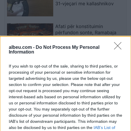
31-vjeçari me kallashnikov
Afati për konstituimin
përfundon sonte, Ramabaja
shpjegon synimin e LDK-së për
presidencën dhe sulmon
albeu.com -
Do Not Process My Personal
opozitën
Information
Real Madridi nxjerr në merkato
If you wish to opt-out of the sale, sharing to third parties, or
katër futbollistë gjatë verës
processing of your personal or sensitive information for
targeted advertising by us, please use the below opt-out
section to confirm your selection. Please note that after your
opt-out request is processed you may continue seeing
Mjetet inteligjente konstatojnë
interest-based ads based on personal information utilized by
1.100 shkelje deri në 230 km/h,
us or personal information disclosed to third parties prior to
Hita inspekton kontrollet në
your opt-out. You may separately opt-out of the further
terren
disclosure of your personal information by third parties on the
IAB’s list of downstream participants. This information may
also be disclosed by us to third parties on the
IAB’s List of