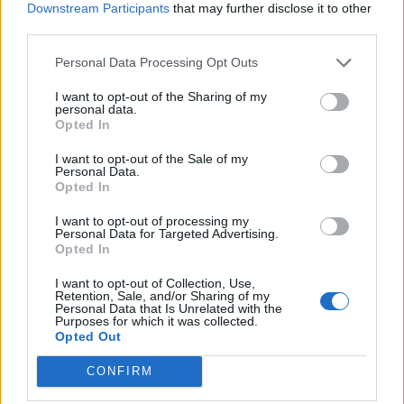
Berisha akuzon Ramën për
Downstream Participants
that may further disclose it to other
skemë me ilaçet: Pas
third parties.
ndërmarrjes shtetërore
qëndron një tjetër “Yfet”, KAYO
Personal Data Processing Opt Outs
e përfshirë në trafik armësh
I want to opt-out of the Sharing of my
personal data.
Opted In
I want to opt-out of the Sale of my
Personal Data.
Opted In
I want to opt-out of processing my
Personal Data for Targeted Advertising.
Opted In
I want to opt-out of Collection, Use,
Retention, Sale, and/or Sharing of my
Personal Data that Is Unrelated with the
Purposes for which it was collected.
Opted Out
CONFIRM