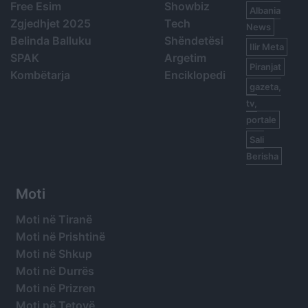
Free Esim
Showbiz
Albania
Zgjedhjet 2025
Tech
News
Belinda Balluku
Shëndetësi
Ilir Meta
SPAK
Argetim
Piranjat
Kombëtarja
Enciklopedi
gazeta,
tv,
portale
Sali
Berisha
Moti
Moti në Tiranë
Moti në Prishtinë
Moti në Shkup
Moti në Durrës
Moti në Prizren
Moti në Tetovë