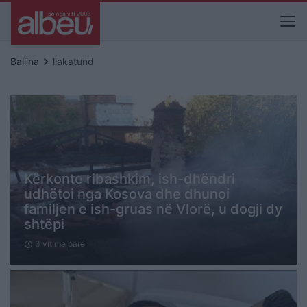
keyboard_arrow_right
Ballina
llakatund
Kërkonte ribashkim, ish-dhëndri
udhëtoi nga Kosova dhe dhunoi
familjen e ish-gruas në Vlorë, u dogji dy
shtëpi
3 vit me parë
schedule