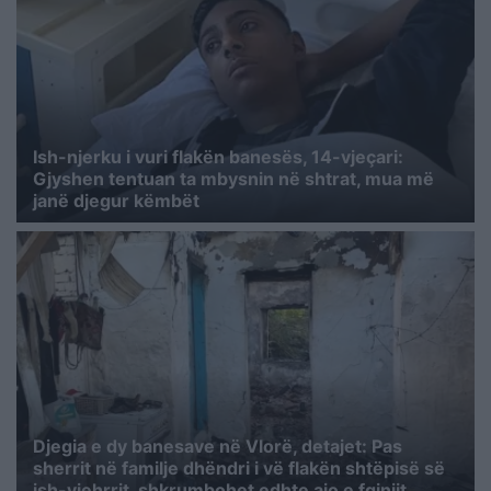
Ish-njerku i vuri flakën banesës, 14-vjeçari:
Gjyshen tentuan ta mbysnin në shtrat, mua më
janë djegur këmbët
Djegia e dy banesave në Vlorë, detajet: Pas
sherrit në familje dhëndri i vë flakën shtëpisë së
ish-vjehrrit, shkrumbohet edhte ajo e fqinjit