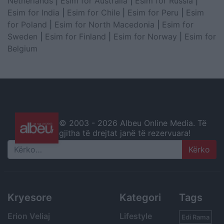
Netherlands
|
Esim for Australia
|
Esim for Russia
|
Esim for India
|
Esim for Chile
|
Esim for Peru
|
Esim
for Poland
|
Esim for North Macedonia
|
Esim for
Sweden
|
Esim for Finland
|
Esim for Norway
|
Esim for
Belgium
© 2003 -
2026 Albeu Online Media. Të
gjitha të drejtat janë të rezervuara!
Search
Kryesore
Kategori
Tags
Erion Veliaj
Lifestyle
Edi Rama