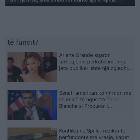
të fundit
Ariana Grande sqaron
tërheqjen e përkohshme nga
jeta publike: Ishte një zgjedhje
e menduar prej kohësh
Senati amerikan konfirmon me
shumicë të ngushtë Todd
Blanche si Prokuror i
Përgjithshëm i SHBA-së
Konflikti në Spille rrezikoi të
përfundonte me vrasje, kapet