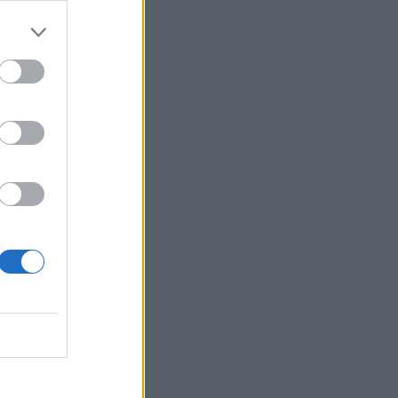
Belgium
i.
uk do të
ë
tesës”,
ën, Lira
jnë këtë