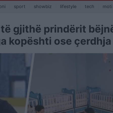
oni
sport
showbiz
lifestyle
tech
moti
 të gjithë prindërit bëjn
ga kopështi ose çerdhja