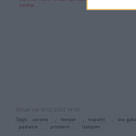
çerdhja
kopshtin os
Shtuar
më
16.02.2022 14:50
Tags:
,
,
,
cerdhe
femijet
kopshti
lira gjik
,
,
pediatre
prinderit
Ushqimi