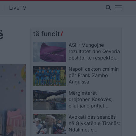
search
LiveTV
ë
të fundit
ASH: Mungojnë
rezultatet dhe Qeveria
dështoi të respektojë
edhe afatet evropiane
Napoli cakton çmimin
për Frank Zambo
Anguissa
Mërgimtarët i
drejtohen Kosovës,
cilat janë pritjet
aktuale në pikat
Avokati pas seancës
kufitare?
në Gjykatën e Tiranës:
Ndalimet e
protestuesve të 2