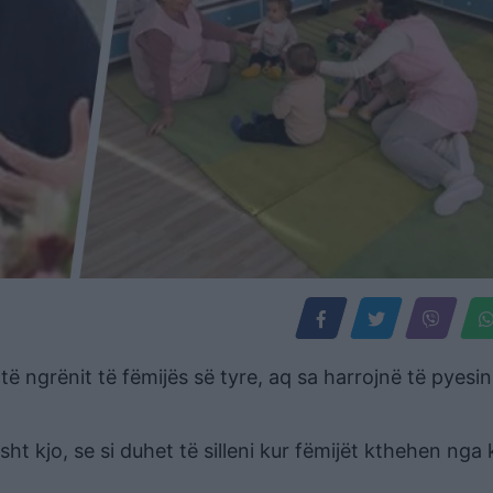
 ngrënit të fëmijës së tyre, aq sa harrojnë të pyesin
isht kjo, se si duhet të silleni kur fëmijët kthehen nga