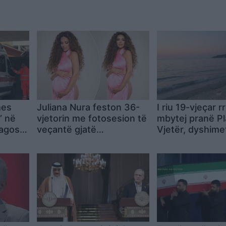
mes
Juliana Nura feston 36-
I riu 19-vjeçar r
” në
vjetorin me fotosesion të
mbytej pranë Pl
lagosur
veçantë gjatë
Vjetër, dyshime
re Urat
shtatzënisë: Zgjodha të
kardiak
thyej tabutë