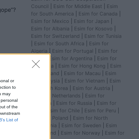
Council
|
Esim for Middle East
|
Esim
ngope”?
for South America
|
Esim for Canada
|
Esim for Mexico
|
Esim for Japan
|
Esim for Albania
|
Esim for Kosovo
|
Esim for Switzerland
|
Esim for Tunisia
|
Esim for South Africa
|
Esim for
Algeria
|
Esim for Portugal
|
Esim for
Brazil
|
Esim for Argentina
|
Esim for
Colombia
|
Esim for Hong Kong
|
Esim
for Thailand
|
Esim for Macau
|
Esim
for Malaysia
|
Esim for Vietnam
|
Esim
sonal or
ection to
for South Korea
|
Esim for Austria
|
ou may
Esim for Netherlands
|
Esim for
ostron
 personal
Australia
|
Esim for Russia
|
Esim for
out of the
India
|
Esim for Chile
|
Esim for Peru
|
 downstream
Esim for Poland
|
Esim for North
B’s List of
Macedonia
|
Esim for Sweden
|
Esim
for Finland
|
Esim for Norway
|
Esim for
 ajo