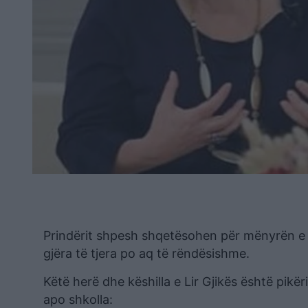
Prindërit shpesh shqetësohen për mënyrën e të
gjëra të tjera po aq të rëndësishme.
Këtë herë dhe këshilla e Lir Gjikës është pikër
apo shkolla: