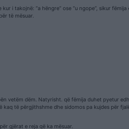
 kur i takojnë: “a hëngre” ose “u ngope”, sikur fëmija
për të mësuar.
 bën vetëm dëm. Natyrisht. që fëmija duhet pyetur ed
rë kaq të përgjithshme dhe sidomos pa kujdes për fjal
ër gjërat e reja që ka mësuar.