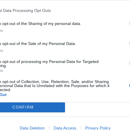
dje dhe mbi të gjitha, kujdes për fjalët që përdorn
l Data Processing Opt Outs
ë gjallë mekanizmat bazikë “të urisë” dhe frikës se n
o opt-out of the Sharing of my personal data.
In
ënaqe”, “të pëlqeu” “çfarë shije kishte”, vihen në pun
uatës dhe shmangen strukturat psikoemocionale të mbije
o opt-out of the Sale of my Personal Data.
In
to opt-out of processing my Personal Data for Targeted
ing.
In
o opt-out of Collection, Use, Retention, Sale, and/or Sharing
ersonal Data that Is Unrelated with the Purposes for which it
lected.
Out
CONFIRM
 thotë hapur: Kjo është mosha
Kur fëmija humbet vëllain apo motr
Data Deletion
Data Access
Privacy Policy
 fëmijët duhet të fillojnë
Gjika këshillon prindërit të mos bë