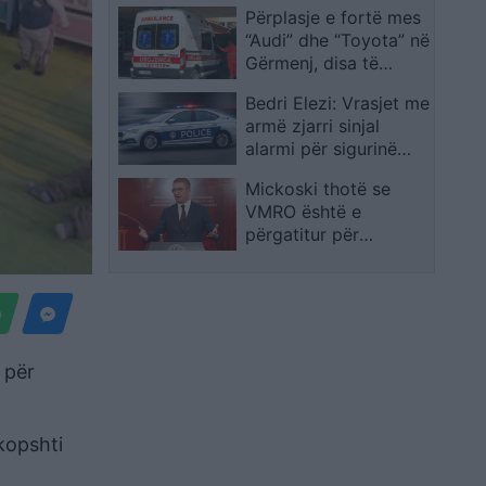
Përplasje e fortë mes
korrikut ishin të
“Audi” dhe “Toyota” në
kundërligjshme, për
Gërmenj, disa të
dy u kërkua burg
plagosur në aksin
Bedri Elezi: Vrasjet me
Divjakë-Tre Urat
armë zjarri sinjal
alarmi për sigurinë
dhe besimin në
Mickoski thotë se
drejtësi në Kosovë
VMRO është e
përgatitur për
zgjedhje në çdo
moment
 për
 kopshti