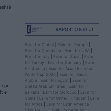
 është
Esim for Global
|
Esim for Europe
|
Esim for Caribbean
|
Esim for USA
|
Esim for Italy
|
Esim for Spain
|
Esim
for Turkey
|
Esim for Germany
|
Esim
for Greece
|
Esim for Asia
|
Esim for
World Cup 2026
|
Esim for Saudi
Arabia
|
Esim for Egypt
|
Esim for
he për
United Arab Emirates
|
Esim for
ët e
Balkans
|
Esim for Morocco
|
Esim for
China
|
Esim for United Kingdom
|
Esim
for Africa
|
Esim for Latin America
|
Esim for GCC Gulf Cooperation