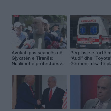
Avokati pas seancës në
Përplasje e fortë 
Gjykatën e Tiranës:
“Audi” dhe “Toyota
Ndalimet e protestuesve
Gërmenj, disa të p
të 2 korrikut ishin të
në aksin Divjakë-T
kundërligjshme, për dy u
kërkua burg