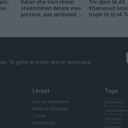
gës:
Katari dhe Irani rinisin
Tre djem të Ali
 se
shkëmbimet detare mes
Khameneit lute
porteve, pas qetësimit të
trupit të tij në 
orët e
situatës në Gjirin Persik
në ceremoni m
ksoze!
Mojtaba
a. Të gjitha të drejtat janë të rezervuara!
Linqet
Tags
Live tv shqiptare
Edi Rama
Moti në Shqipëri
Albania New
Travel
Ilir Meta
Horoskopi
Piranjat