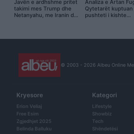
Javën e ardhshme pritet
Analiza e Artan Fu
takimi mes Trump dhe
Qytetarët kuptuan
Netanyahu, me Iranin dhe
pushteti i kishte
Arabinë Saudite në krye
braktisur. Shërbët
të diskutimeve
popullit me jetë lu
Çfarë mbetet veç
revoltës?
© 2003 -
2026 Albeu Online Medi
Kryesore
Kategori
Erion Veliaj
Lifestyle
Free Esim
Showbiz
Zgjedhjet 2025
Tech
Belinda Balluku
Shëndetësi