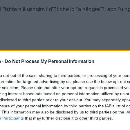
! “ishte një ushqim i ri”?! dhe jo “a hëngre”?, apo “u 
 -
Do Not Process My Personal Information
to opt-out of the sale, sharing to third parties, or processing of your per
formation for targeted advertising by us, please use the below opt-out s
r selection. Please note that after your opt-out request is processed y
 “u ngope” kur kthehet nga kopështi apo festa, i dem
eing interest-based ads based on personal information utilized by us or
disclosed to third parties prior to your opt-out. You may separately opt-
 interesojnë.
losure of your personal information by third parties on the IAB’s list of
. This information may also be disclosed by us to third parties on the
IA
htëpi nuk i ka ato ushqime.
Participants
that may further disclose it to other third parties.
zorja nuk është një gjë e lindur si instikti i të ngrënës,