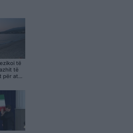
rezikoi të
azhit të
t për atak