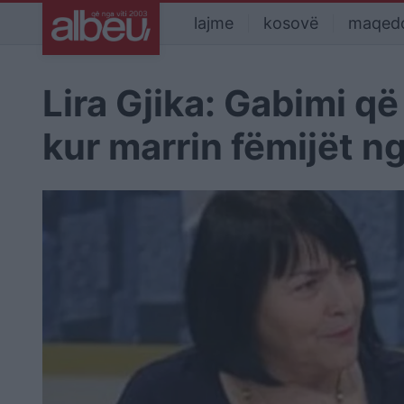
lajme
kosovë
maqed
Lira Gjika: Gabimi që
kur marrin fëmijët n