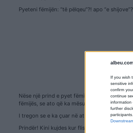
Pyeteni fëmijën: “të pëlqeu”?! apo “e shijove”?
albeu.com
If you wish 
sensitive in
confirm you
Nëse një prind e pyet fëmijën “a hëngre” apo
continue se
information 
fëmijës, se ato që ka mësuar apo shijuar, nuk i
further disc
participants
I tregon se e ka çuar në atë vend sepse, në s
Downstream 
Prindër! Kini kujdes kur flisni me fëmijën, njerë