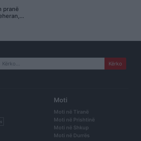
n pranë
Teheran,
ungon
Search
Moti
Moti në Tiranë
Moti në Prishtinë
s
Moti në Shkup
Moti në Durrës