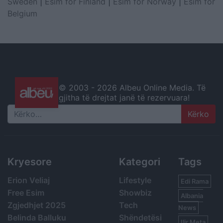
Sweden
|
Esim for Finland
|
Esim for Norway
|
Esim for
Belgium
© 2003 -
2026 Albeu Online Media. Të
gjitha të drejtat janë të rezervuara!
Search
Kryesore
Kategori
Tags
Erion Veliaj
Lifestyle
Edi Rama
Free Esim
Showbiz
Albania
Zgjedhjet 2025
Tech
News
Belinda Balluku
Shëndetësi
Ilir Meta