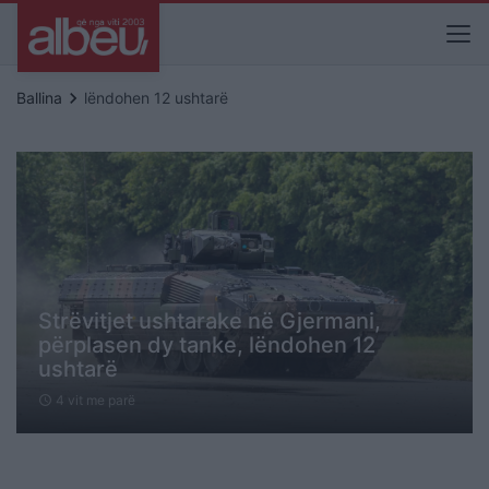
keyboard_arrow_right
Ballina
lëndohen 12 ushtarë
Strëvitjet ushtarake në Gjermani,
përplasen dy tanke, lëndohen 12
ushtarë
4 vit me parë
schedule