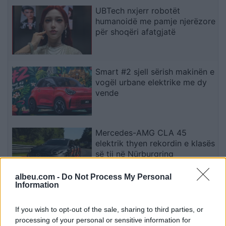
UBTech nxjerr robotët
humanoidë me pamje njerëzore
për shoqëri afatgjatë
Smart #2 sjell sërish makinën e
vogël urbane elektrike me dy
vende
Mercedes-AMG CLA 45
elektrik thyen rekordin e klasës
së tij në Nürburgring
albeu.com -
Do Not Process My Personal
Information
Teleskopi më i fuqishëm diellor
zbulon vorbullat që ndikojnë
If you wish to opt-out of the sale, sharing to third parties, or
në motin hapësinor dhe Tokë
processing of your personal or sensitive information for