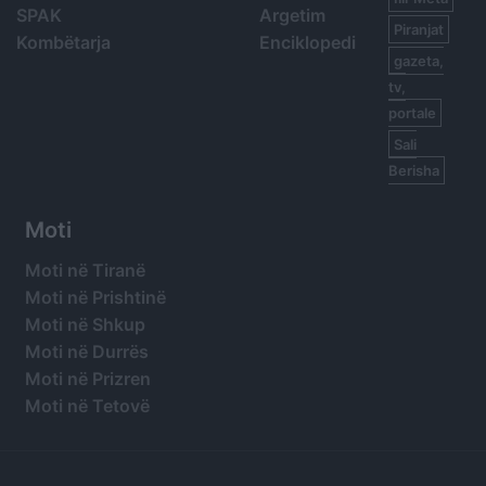
SPAK
Argetim
Piranjat
Kombëtarja
Enciklopedi
gazeta,
tv,
portale
Sali
Berisha
Moti
Moti në Tiranë
Moti në Prishtinë
Moti në Shkup
Moti në Durrës
Moti në Prizren
Moti në Tetovë