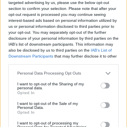
targeted advertising by us, please use the below opt-out
section to confirm your selection. Please note that after your
opt-out request is processed you may continue seeing
interest-based ads based on personal information utilized by
us or personal information disclosed to third parties prior to
your opt-out. You may separately opt-out of the further
disclosure of your personal information by third parties on the
IAB’s list of downstream participants. This information may
also be disclosed by us to third parties on the
IAB’s List of
Downstream Participants
that may further disclose it to other
third parties.
Personal Data Processing Opt Outs
I want to opt-out of the Sharing of my
personal data.
Opted In
I want to opt-out of the Sale of my
Personal Data.
Opted In
Esim for Global
|
Esim for Europe
|
Esim for Caribbean
I want to opt-out of processing my
|
Esim for USA
|
Esim for Italy
|
Esim for Spain
|
Esim
Personal Data for Targeted Advertising.