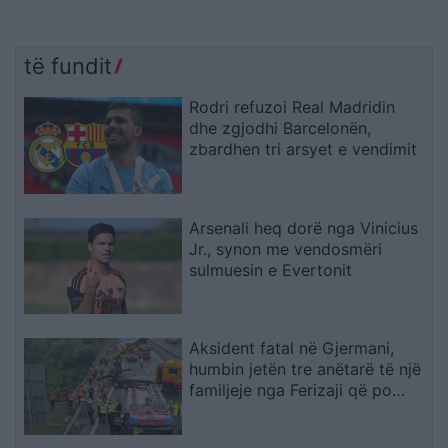
të fundit
Rodri refuzoi Real Madridin
dhe zgjodhi Barcelonën,
zbardhen tri arsyet e vendimit
Arsenali heq dorë nga Vinicius
Jr., synon me vendosmëri
sulmuesin e Evertonit
Aksident fatal në Gjermani,
humbin jetën tre anëtarë të një
familjeje nga Ferizaji që po
ktheheshin nga Kosova