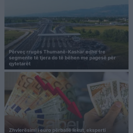
Përveç rrugës Thumanë-Kashar edhe tre
segmente të tjera do të bëhen me pagesë për
qytetarët
Zhvlerësimi i euro përballë lekut, eksperti