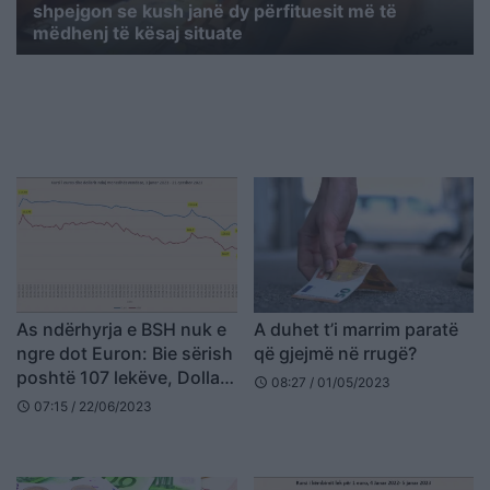
shpejgon se kush janë dy përfituesit më të
mëdhenj të kësaj situate
As ndërhyrja e BSH nuk e
A duhet t’i marrim paratë
ngre dot Euron: Bie sërish
që gjejmë në rrugë?
poshtë 107 lekëve, Dollari
08:27 / 01/05/2023
schedule
prek vlerën më të ulët në
07:15 / 22/06/2023
schedule
12 vjet