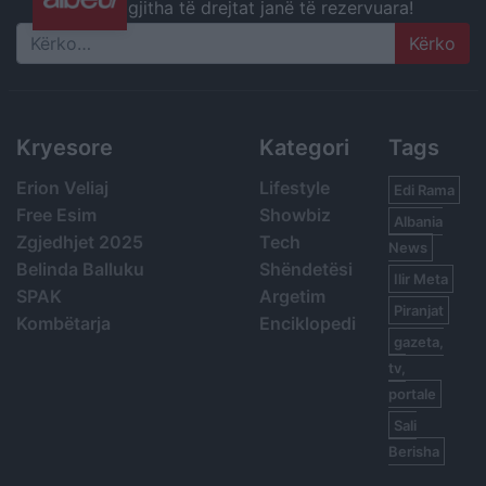
gjitha të drejtat janë të rezervuara!
Search
Kryesore
Kategori
Tags
Erion Veliaj
Lifestyle
Edi Rama
Free Esim
Showbiz
Albania
Zgjedhjet 2025
Tech
News
Belinda Balluku
Shëndetësi
Ilir Meta
SPAK
Argetim
Piranjat
Kombëtarja
Enciklopedi
gazeta,
tv,
portale
Sali
Berisha