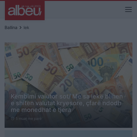
keyboard_arrow_right
Ballina
lek
Këmbimi valutor sot/ Me sa lekë blihen
e shiten valutat kryesore, çfarë ndodh
me monedhat e tjera
5 muaj me parë
schedule