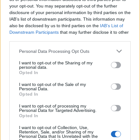
your opt-out. You may separately opt-out of the further
Kakavijë, kolona e automjeteve
disclosure of your personal information by third parties on the
shtrihet për 5 km në territorin
IAB’s list of downstream participants. This information may
grek
also be disclosed by us to third parties on the
IAB’s List of
Downstream Participants
that may further disclose it to other
third parties.
Lushaku-Sadriu i bën thirrje
Personal Data Processing Opt Outs
LVV-së: Ta konstituojmë sonte
Kuvendin
I want to opt-out of the Sharing of my
personal data.
Opted In
I want to opt-out of the Sale of my
Kadrijaj: Seanca e
Personal Data.
jashtëzakonshme mbahet
Opted In
sonte, nënshkrimet janë
I want to opt-out of processing my
siguruar
Personal Data for Targeted Advertising.
Opted In
Zjarret në vend, Ministria e
I want to opt-out of Collection, Use,
Mbrojtjes: Nëntë vatra nën
Retention, Sale, and/or Sharing of my
Personal Data that Is Unrelated with the
monitorim, zonat e banuara