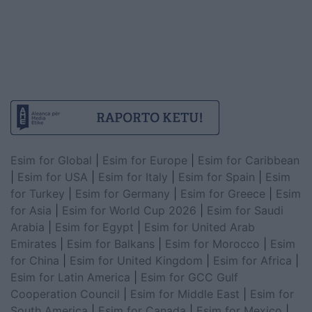
Esim for Global
|
Esim for Europe
|
Esim for Caribbean
|
Esim for USA
|
Esim for Italy
|
Esim for Spain
|
Esim
for Turkey
|
Esim for Germany
|
Esim for Greece
|
Esim
for Asia
|
Esim for World Cup 2026
|
Esim for Saudi
Arabia
|
Esim for Egypt
|
Esim for United Arab
Emirates
|
Esim for Balkans
|
Esim for Morocco
|
Esim
for China
|
Esim for United Kingdom
|
Esim for Africa
|
Esim for Latin America
|
Esim for GCC Gulf
Cooperation Council
|
Esim for Middle East
|
Esim for
South America
|
Esim for Canada
|
Esim for Mexico
|