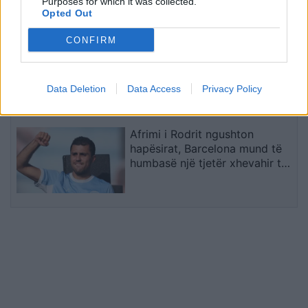
Purposes for which it was collected.
jashtë rrezikut
Opted Out
CONFIRM
Kontrollet mjekësore pengojnë
kalimin e Fisnik Asllanit te RB
Leipzig
Data Deletion
Data Access
Privacy Policy
Afrimi i Rodrit ngushton
hapësirat, Barcelona mund të
humbasë një tjetër xhevahir të
akademisë