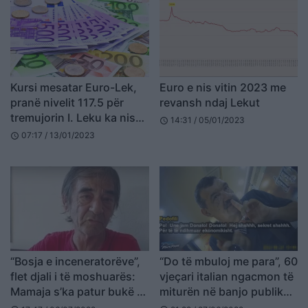
Kursi mesatar Euro-Lek,
Euro e nis vitin 2023 me
pranë nivelit 117.5 për
revansh ndaj Lekut
tremujorin I. Leku ka nisur
14:31 / 05/01/2023
schedule
sërish të fitojë terren…
07:17 / 13/01/2023
schedule
“Bosja e inceneratorëve”,
“Do të mbuloj me para”, 60
flet djali i të moshuarës:
vjeçari italian ngacmon të
Mamaja s’ka patur bukë të
miturën në banjo publike:
hajë
S’je e vogël