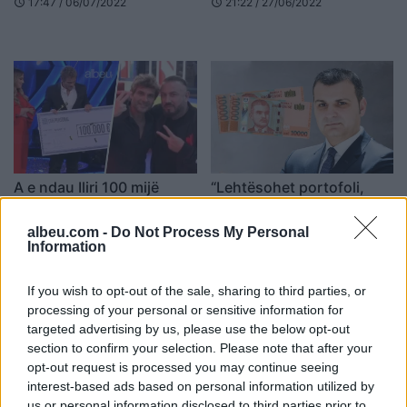
17:47 / 06/07/2022
21:22 / 27/06/2022
schedule
schedule
A e ndau Iliri 100 mijë
“Lehtësohet portofoli,
euroshin me Sabianin?
rrogat janë rritur”, Gent
Përgjigjet për herë të parë
Sejko tregon pse u hodh
albeu.com -
Do Not Process My Personal
këngëtari (FOTO LAJM)
tani në qarkullim 10 mijë
Information
15:43 / 27/04/2022
20:31 / 17/06/2021
schedule
schedule
lekëshi
të fundit
If you wish to opt-out of the sale, sharing to third parties, or
processing of your personal or sensitive information for
targeted advertising by us, please use the below opt-out
Rrustemi kërkon marrëveshje
section to confirm your selection. Please note that after your
për presidentin: Kosovës nuk i
opt-out request is processed you may continue seeing
duhet spektakël në mesnatë
interest-based ads based on personal information utilized by
us or personal information disclosed to third parties prior to