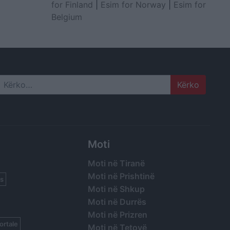
for Finland
|
Esim for Norway
|
Esim for
Belgium
Search
Moti
Moti në Tiranë
Moti në Prishtinë
s
Moti në Shkup
Moti në Durrës
Moti në Prizren
ortale
Moti në Tetovë