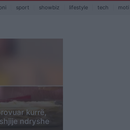
oni
sport
showbiz
lifestyle
tech
moti
rovuar kurrë,
 shjije ndryshe