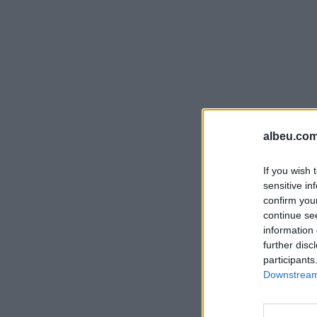
albeu.com
If you wish 
sensitive in
confirm you
continue se
information 
further disc
participants
Downstream 