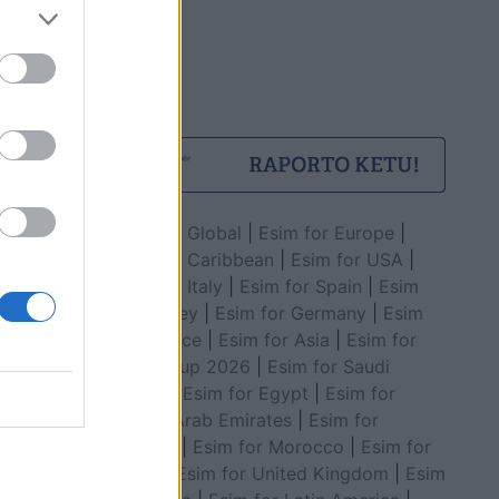
Esim for Global
|
Esim for Europe
|
Esim for Caribbean
|
Esim for USA
|
Esim for Italy
|
Esim for Spain
|
Esim
for Turkey
|
Esim for Germany
|
Esim
for Greece
|
Esim for Asia
|
Esim for
World Cup 2026
|
Esim for Saudi
Arabia
|
Esim for Egypt
|
Esim for
United Arab Emirates
|
Esim for
Balkans
|
Esim for Morocco
|
Esim for
China
|
Esim for United Kingdom
|
Esim