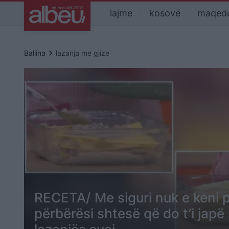
lajme
kosovë
maqed
keyboard_arrow_right
Ballina
lazanja me gjize
RECETA/ Me siguri nuk e keni p
përbërësi shtesë që do t’i japë