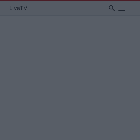
search
LiveTV