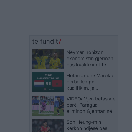
të fundit
Neymar ironizon
ekonomistin gjerman
pas kualifikimit të
Brazilit: Provoje sërish
Holanda dhe Maroku
në Botërorin e
përballen për
ardhshëm
kualifikim, ja
formacionet zyrtare
VIDEO/ Vjen befasia e
parë, Paraguai
eliminon Gjermaninë
Son Heung-min
kërkon ndjesë pas