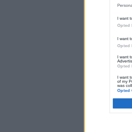
Persona
I want t
Opted 
I want t
Opted 
I want 
Advertis
Opted 
I want t
of my P
was col
Opted 