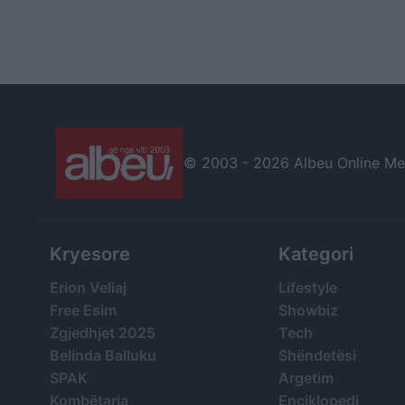
© 2003 -
2026 Albeu Online Medi
Kryesore
Kategori
Erion Veliaj
Lifestyle
Free Esim
Showbiz
Zgjedhjet 2025
Tech
Belinda Balluku
Shëndetësi
SPAK
Argetim
Kombëtarja
Enciklopedi