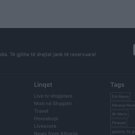
a. Të gjitha të drejtat janë të rezervuara!
Linqet
Tags
Live tv shqiptare
Edi Rama
Moti në Shqipëri
Albania New
Travel
Ilir Meta
Horoskopi
Piranjat
Livescore
gazeta, tv, p
News from Albania