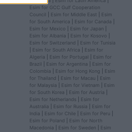
for Africa
|
Esim for Latin America
|
Esim for GCC Gulf Cooperation
Council
|
Esim for Middle East
|
Esim
for South America
|
Esim for Canada
|
Esim for Mexico
|
Esim for Japan
|
Esim for Albania
|
Esim for Kosovo
|
Esim for Switzerland
|
Esim for Tunisia
|
Esim for South Africa
|
Esim for
Algeria
|
Esim for Portugal
|
Esim for
Brazil
|
Esim for Argentina
|
Esim for
Colombia
|
Esim for Hong Kong
|
Esim
for Thailand
|
Esim for Macau
|
Esim
for Malaysia
|
Esim for Vietnam
|
Esim
for South Korea
|
Esim for Austria
|
Esim for Netherlands
|
Esim for
Australia
|
Esim for Russia
|
Esim for
India
|
Esim for Chile
|
Esim for Peru
|
Esim for Poland
|
Esim for North
Macedonia
|
Esim for Sweden
|
Esim