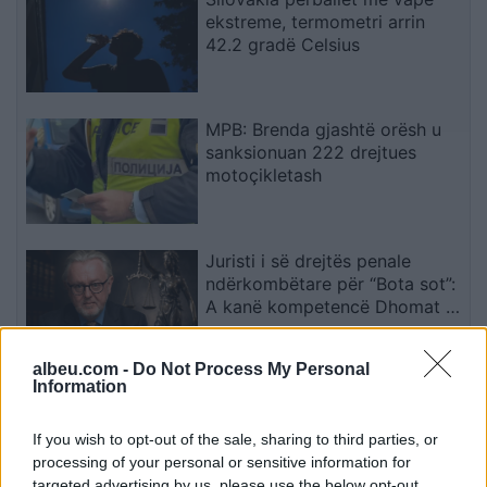
ekstreme, termometri arrin
42.2 gradë Celsius
MPB: Brenda gjashtë orësh u
sanksionuan 222 drejtues
motoçikletash
Juristi i së drejtës penale
ndërkombëtare për “Bota sot”:
A kanë kompetencë Dhomat e
Specializuara të Kosovës për
krime kundër njerëzimit pas
albeu.com -
Do Not Process My Personal
zbulimit të…
Information
Dilema prindërore: Lejohet
dera e mbyllur në dhomën e
fëmijëve? – Përgjigjet e
If you wish to opt-out of the sale, sharing to third parties, or
psikologëve
processing of your personal or sensitive information for
targeted advertising by us, please use the below opt-out