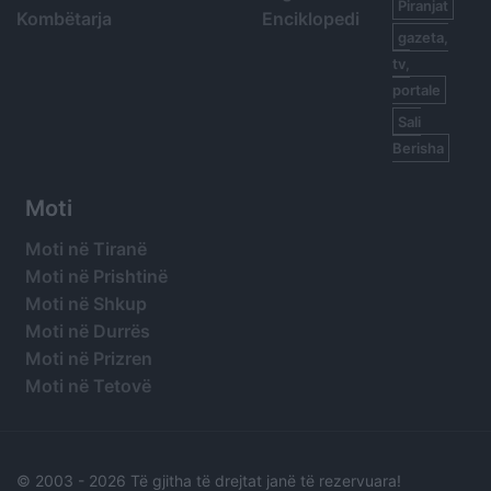
Piranjat
Kombëtarja
Enciklopedi
gazeta,
tv,
portale
Sali
Berisha
Moti
Moti në Tiranë
Moti në Prishtinë
Moti në Shkup
Moti në Durrës
Moti në Prizren
Moti në Tetovë
© 2003 -
2026 Të gjitha të drejtat janë të rezervuara!