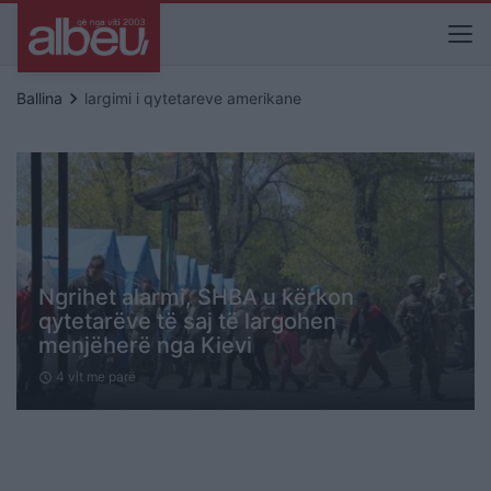
keyboard_arrow_right
Ballina
largimi i qytetareve amerikane
Ngrihet alarmi, SHBA u kërkon
qytetarëve të saj të largohen
menjëherë nga Kievi
4 vit me parë
schedule