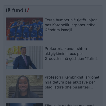
të fundit
Teuta humbet një tjetër lojtar,
pas Kotobellit largohet edhe
Qëndrim Ismajli
Prokuroria kundërshton
aktgjykimin lirues për
Gruevskin në çështjen “Talir 2
Profesori i Kembrixhit largohet
nga detyra pas akuzave për
plagjiaturë dhe pasaktësi
akademike
Sllovakia përballet me vapë