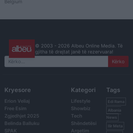
Belgium
© 2003 -
2026 Albeu Online Media. Të
gjitha të drejtat janë të rezervuara!
Search
Kryesore
Kategori
Tags
Erion Veliaj
Lifestyle
Edi Rama
Free Esim
Showbiz
Albania
Zgjedhjet 2025
Tech
News
Belinda Balluku
Shëndetësi
Ilir Meta
SPAK
Argetim