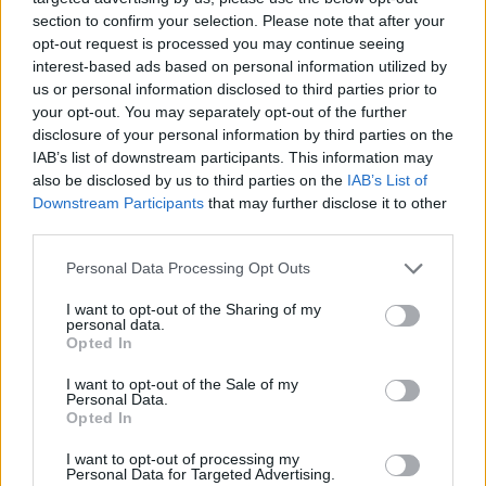
section to confirm your selection. Please note that after your
opt-out request is processed you may continue seeing
interest-based ads based on personal information utilized by
us or personal information disclosed to third parties prior to
your opt-out. You may separately opt-out of the further
disclosure of your personal information by third parties on the
IAB’s list of downstream participants. This information may
also be disclosed by us to third parties on the
IAB’s List of
Downstream Participants
that may further disclose it to other
third parties.
Personal Data Processing Opt Outs
I want to opt-out of the Sharing of my
personal data.
Opted In
I want to opt-out of the Sale of my
Personal Data.
Opted In
Esim for Global
|
Esim for Europe
|
Esim for Caribbean
|
Esim for USA
|
Esim for Italy
|
Esim for Spain
|
Esim
I want to opt-out of processing my
Personal Data for Targeted Advertising.
for Turkey
|
Esim for Germany
|
Esim for Greece
|
Esim