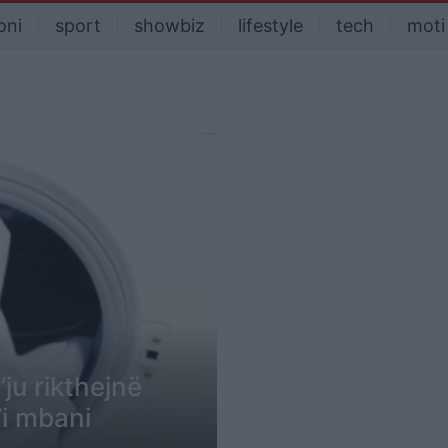
oni
sport
showbiz
lifestyle
tech
moti
ju rikthejnë
’i mbani