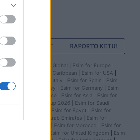
Esim for Global
|
Esim for Europe
|
Esim for Caribbean
|
Esim for USA
|
Esim for Italy
|
Esim for Spain
|
Esim
for Turkey
|
Esim for Germany
|
Esim
for Greece
|
Esim for Asia
|
Esim for
World Cup 2026
|
Esim for Saudi
Arabia
|
Esim for Egypt
|
Esim for
United Arab Emirates
|
Esim for
Balkans
|
Esim for Morocco
|
Esim for
China
|
Esim for United Kingdom
|
Esim