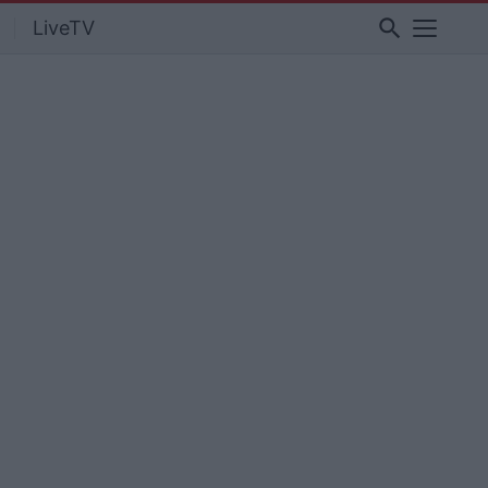
search
LiveTV