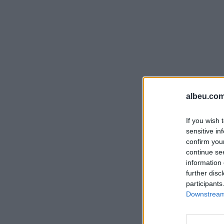
albeu.com
If you wish 
sensitive in
confirm you
continue se
information 
further disc
participants
Downstream 