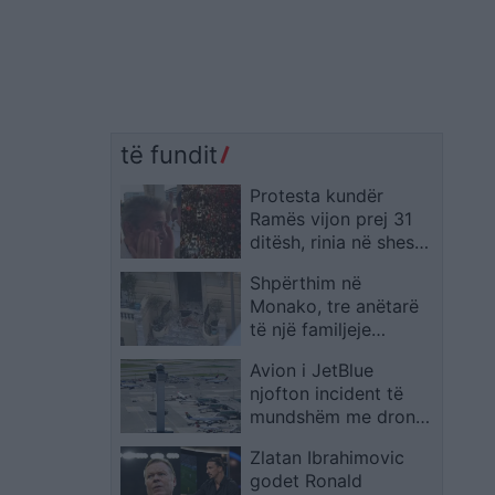
të fundit
Protesta kundër
Ramës vijon prej 31
ditësh, rinia në shesh
dhe një i moshuar
Shpërthim në
shpërthen në lot teksa
Monako, tre anëtarë
i mbështet
të një familjeje
ukrainase mbeten të
Avion i JetBlue
plagosur; autoritetet
njofton incident të
verifikojnë pistën
mundshëm me dron
terroriste
gjatë afrimit për ulje
Zlatan Ibrahimovic
në JFK
godet Ronald