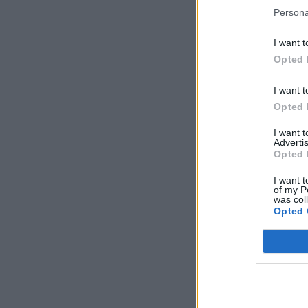
Persona
I want t
Opted 
I want t
Opted 
I want 
Advertis
Opted 
I want t
of my P
was col
Opted 