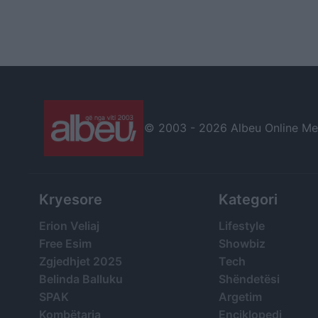
© 2003 -
2026 Albeu Online Medi
Kryesore
Kategori
Erion Veliaj
Lifestyle
Free Esim
Showbiz
Zgjedhjet 2025
Tech
Belinda Balluku
Shëndetësi
SPAK
Argetim
Kombëtarja
Enciklopedi