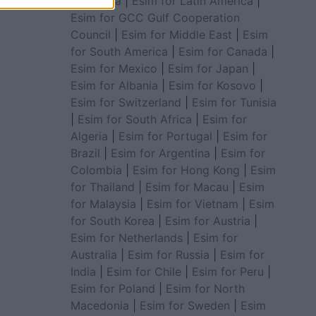
for Africa
|
Esim for Latin America
|
Esim for GCC Gulf Cooperation
Council
|
Esim for Middle East
|
Esim
for South America
|
Esim for Canada
|
Esim for Mexico
|
Esim for Japan
|
Esim for Albania
|
Esim for Kosovo
|
Esim for Switzerland
|
Esim for Tunisia
|
Esim for South Africa
|
Esim for
Algeria
|
Esim for Portugal
|
Esim for
Brazil
|
Esim for Argentina
|
Esim for
Colombia
|
Esim for Hong Kong
|
Esim
for Thailand
|
Esim for Macau
|
Esim
for Malaysia
|
Esim for Vietnam
|
Esim
for South Korea
|
Esim for Austria
|
Esim for Netherlands
|
Esim for
Australia
|
Esim for Russia
|
Esim for
India
|
Esim for Chile
|
Esim for Peru
|
Esim for Poland
|
Esim for North
Macedonia
|
Esim for Sweden
|
Esim