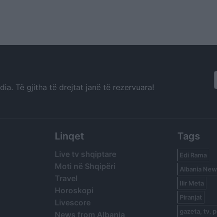
a. Të gjitha të drejtat janë të rezervuara!
Linqet
Tags
Live tv shqiptare
Edi Rama
Moti në Shqipëri
Albania New
Travel
Ilir Meta
Horoskopi
Piranjat
Livescore
gazeta, tv, p
News from Albania