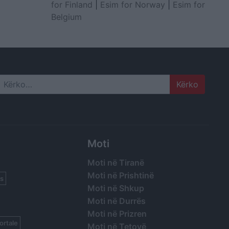
for Finland
|
Esim for Norway
|
Esim for
Belgium
Search
Moti
Moti në Tiranë
Moti në Prishtinë
s
Moti në Shkup
Moti në Durrës
Moti në Prizren
ortale
Moti në Tetovë