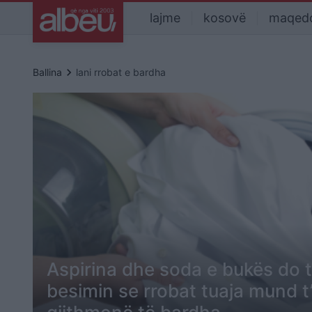
lajme
kosovë
maqed
keyboard_arrow_right
Ballina
lani rrobat e bardha
Aspirina dhe soda e bukës do t’
besimin se rrobat tuaja mund t