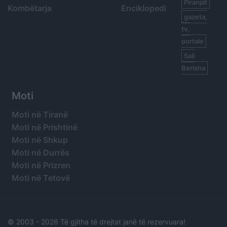
Piranjat
Kombëtarja
Enciklopedi
gazeta,
tv,
portale
Sali
Berisha
Moti
Moti në Tiranë
Moti në Prishtinë
Moti në Shkup
Moti në Durrës
Moti në Prizren
Moti në Tetovë
© 2003 -
2026 Të gjitha të drejtat janë të rezervuara!