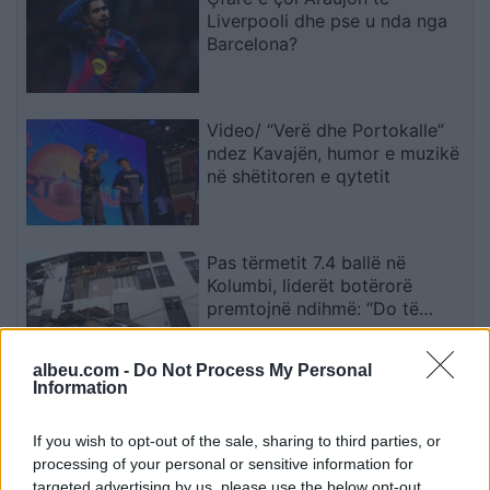
Liverpooli dhe pse u nda nga
Barcelona?
Video/ “Verë dhe Portokalle”
ndez Kavajën, humor e muzikë
në shëtitoren e qytetit
Pas tërmetit 7.4 ballë në
Kolumbi, liderët botërorë
premtojnë ndihmë: “Do të
mobilizohemi sa herë të na
kërkohet
albeu.com -
Do Not Process My Personal
Information
Ilir Xhemalaj prezanton vizionin
për “Shqipërinë e Re”: Ligji
duhet të jetë i barabartë dhe
If you wish to opt-out of the sale, sharing to third parties, or
shteti t’u shërbejë qytetarëve
processing of your personal or sensitive information for
targeted advertising by us, please use the below opt-out