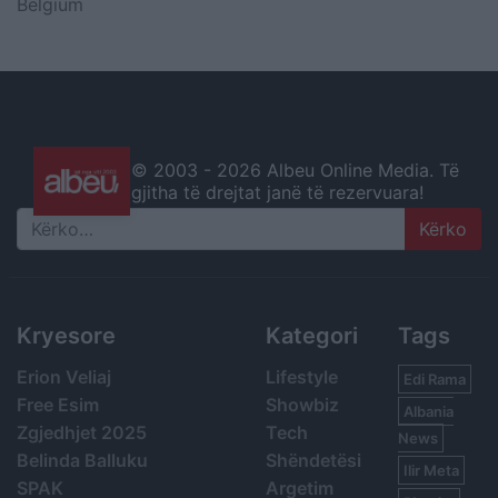
Belgium
© 2003 -
2026 Albeu Online Media. Të
gjitha të drejtat janë të rezervuara!
Search
Kryesore
Kategori
Tags
Erion Veliaj
Lifestyle
Edi Rama
Free Esim
Showbiz
Albania
Zgjedhjet 2025
Tech
News
Belinda Balluku
Shëndetësi
Ilir Meta
SPAK
Argetim