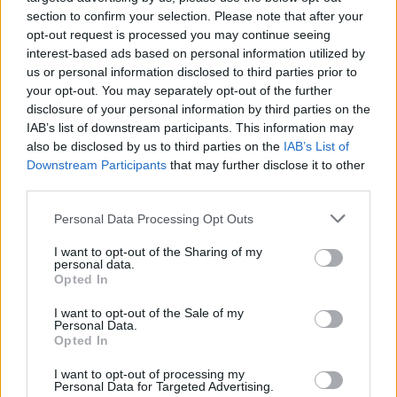
section to confirm your selection. Please note that after your
opt-out request is processed you may continue seeing
interest-based ads based on personal information utilized by
us or personal information disclosed to third parties prior to
your opt-out. You may separately opt-out of the further
disclosure of your personal information by third parties on the
IAB’s list of downstream participants. This information may
also be disclosed by us to third parties on the
IAB’s List of
Downstream Participants
that may further disclose it to other
third parties.
Personal Data Processing Opt Outs
I want to opt-out of the Sharing of my
personal data.
Opted In
I want to opt-out of the Sale of my
Personal Data.
Opted In
Esim for Global
|
Esim for Europe
|
Esim for Caribbean
|
Esim for USA
|
Esim for Italy
|
Esim for Spain
|
Esim
I want to opt-out of processing my
Personal Data for Targeted Advertising.
for Turkey
|
Esim for Germany
|
Esim for Greece
|
Esim