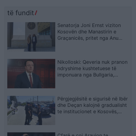
të fundit
Senatorja Joni Ernst viziton
Kosovën dhe Manastirin e
Graçanicës, pritet nga Anu
Prattipati
Nikolloski: Qeveria nuk pranon
ndryshime kushtetuese të
imponuara nga Bullgaria,
bllokada e Sofjes është politike
Përgjegjësitë e sigurisë në Ibër
dhe Deçan kalojnë gradualisht
te institucionet e Kosovës,
Halilaj: Mesazh i qartë për
Beogradin
Çfarë e çoi Araujon te