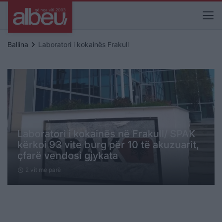
keyboard_arrow_right
Ballina
Laboratori i kokainës Frakull
Laboratori i kokainës në Frakull/ SPAK
kërkoi 93 vite burg për 10 të akuzuarit,
çfarë vendosi gjykata
2 vit me parë
schedule