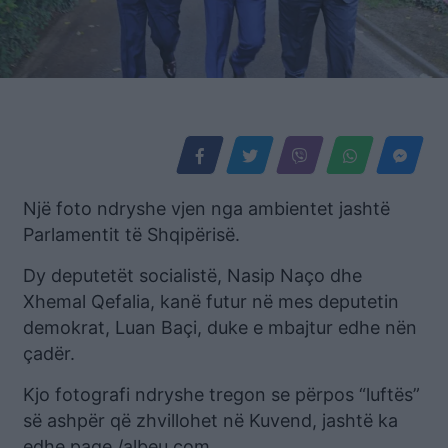
Një foto ndryshe vjen nga ambientet jashtë
Parlamentit të Shqipërisë.
Dy deputetët socialistë, Nasip Naço dhe
Xhemal Qefalia, kanë futur në mes deputetin
demokrat, Luan Baçi, duke e mbajtur edhe nën
çadër.
Kjo fotografi ndryshe tregon se përpos “luftës”
së ashpër që zhvillohet në Kuvend, jashtë ka
edhe paqe./albeu.com