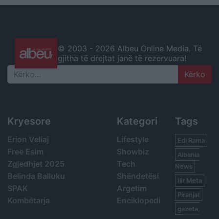
© 2003 -
2026 Albeu Online Media. Të
gjitha të drejtat janë të rezervuara!
Search
Kryesore
Kategori
Tags
Erion Veliaj
Lifestyle
Edi Rama
Free Esim
Showbiz
Albania
Zgjedhjet 2025
Tech
News
Belinda Balluku
Shëndetësi
Ilir Meta
SPAK
Argetim
Piranjat
Kombëtarja
Enciklopedi
gazeta,