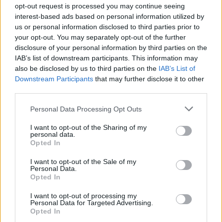
opt-out request is processed you may continue seeing
interest-based ads based on personal information utilized by
us or personal information disclosed to third parties prior to
your opt-out. You may separately opt-out of the further
disclosure of your personal information by third parties on the
Osman Stafa thirrje
Don Xhoni i kthehet
IAB’s list of downstream participants. This information may
qytetarëve nga protesta:
ashpër një personi në
also be disclosed by us to third parties on the
IAB’s List of
Mbi partitë të vendosim
publik, çfarë ndodhi me
Downstream Participants
that may further disclose it to other
Shqipërinë, ka ardhur
reperin?
third parties.
koha e brezit të ri
Personal Data Processing Opt Outs
I want to opt-out of the Sharing of my
personal data.
Opted In
Mbërrin në Shqipëri nga
I want to opt-out of the Sale of my
Ceuta përballet me krizë
Personal Data.
Kolumbia “Kimisti” i
Opted In
të rëndë humanitare, hyrja
laboratorit të kokainës në
e 72,000 emigrantëve në
Frakull
I want to opt-out of processing my
dy ditë ndez përplasjet
Personal Data for Targeted Advertising.
Opted In
politike në Spanjë
të fundit