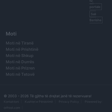
tv,
portale
Sali
Berisha
Moti
Moti në Tiranë
Moti në Prishtinë
Moti në Shkup
Moti në Durrës
Moti në Prizren
Moti në Tetovë
© 2003 -
2026 Të gjitha të drejtat janë të rezervuara!
Kontaktoni
Kushtet e Përdorimit
Privacy Policy
Powered by:
orihost.com