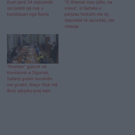
Kush janë 24 deputetët
“O Xhemal mos qëllo, na
socialistë që nuk u
vrave”, si Qefalia u
kandiduan nga Rama
përplas fizikisht me dy
deputetë të opozitës, del
videoja
“Nxehen” gjakrat në
Komisionin e Sigurisë,
Salianji godet tavolinën
me grusht, Naço: Nuk më
lëviz qërpiku prej teje!