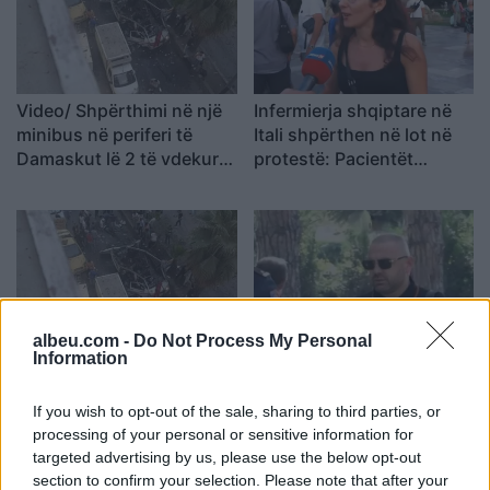
Video/ Shpërthimi në një
Infermierja shqiptare në
minibus në periferi të
Itali shpërthen në lot në
Damaskut lë 2 të vdekur
protestë: Pacientët
dhe 13 të plagosur
detyrohen të kërkojnë
kurim jashtë vendit
albeu.com -
Do Not Process My Personal
Information
Video/ Dy të vrarë dhe 13
Konflikt për shërbimin në
të plagosur nga
një hotel në Dhërmi, ish-
shpërthimi i një minibusi
zyrtari i Policisë dyshohet
If you wish to opt-out of the sale, sharing to third parties, or
pranë Damaskut
se kërcënoi kamerierin
processing of your personal or sensitive information for
dhe administratorin
targeted advertising by us, please use the below opt-out
section to confirm your selection. Please note that after your