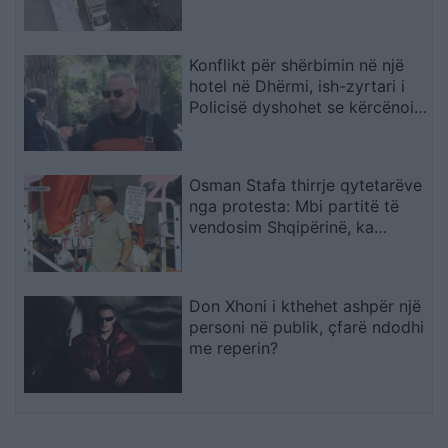
Konflikt për shërbimin në një
hotel në Dhërmi, ish-zyrtari i
Policisë dyshohet se kërcënoi
kamerierin dhe administratorin
Osman Stafa thirrje qytetarëve
nga protesta: Mbi partitë të
vendosim Shqipërinë, ka
ardhur koha e brezit të ri
Don Xhoni i kthehet ashpër një
personi në publik, çfarë ndodhi
me reperin?