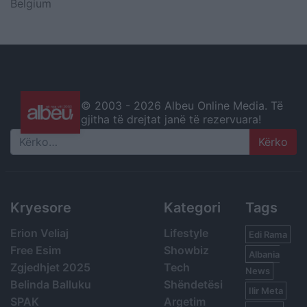
Belgium
© 2003 -
2026 Albeu Online Media. Të
gjitha të drejtat janë të rezervuara!
Search
Kryesore
Kategori
Tags
Erion Veliaj
Lifestyle
Edi Rama
Free Esim
Showbiz
Albania
Zgjedhjet 2025
Tech
News
Belinda Balluku
Shëndetësi
Ilir Meta
SPAK
Argetim