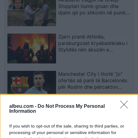
Shqiptari humb gruan dhe
djalin që po shkonin në punë:
Humba gjithçka…
Zjarri pranë Athinës,
paraburgoset kryebashkiaku i
Stylidës nën akuzën e
zjarrvënies
Manchester City i thotë “jo”
ofertës së parë të Barcelonës
për Rodrin dhe përcakton
çmimin e tij
albeu.com -
Do Not Process My Personal
Parandalohet tentimi për
Information
kontrabandim mallrash në Qafë
Prush
If you wish to opt-out of the sale, sharing to third parties, or
processing of your personal or sensitive information for