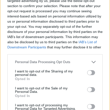
targeted advertising by us, please use the below opt-out
section to confirm your selection. Please note that after your
opt-out request is processed you may continue seeing
interest-based ads based on personal information utilized by
us or personal information disclosed to third parties prior to
your opt-out. You may separately opt-out of the further
disclosure of your personal information by third parties on the
IAB’s list of downstream participants. This information may
also be disclosed by us to third parties on the
IAB’s List of
Downstream Participants
that may further disclose it to other
third parties.
Personal Data Processing Opt Outs
I want to opt-out of the Sharing of my
personal data.
Opted In
I want to opt-out of the Sale of my
Personal Data.
Opted In
Esim for Global
|
Esim for Europe
|
Esim for Caribbean
|
Esim for USA
|
Esim for Italy
|
Esim for Spain
|
Esim
I want to opt-out of processing my
Personal Data for Targeted Advertising.
for Turkey
|
Esim for Germany
|
Esim for Greece
|
Esim