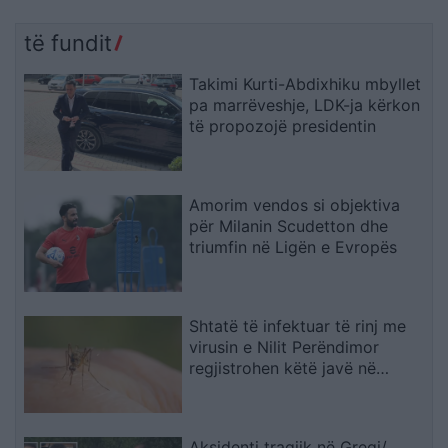
të fundit
Takimi Kurti-Abdixhiku mbyllet
pa marrëveshje, LDK-ja kërkon
të propozojë presidentin
Amorim vendos si objektiva
për Milanin Scudetton dhe
triumfin në Ligën e Evropës
Shtatë të infektuar të rinj me
virusin e Nilit Perëndimor
regjistrohen këtë javë në
Maqedoni
Aksidenti tragjik në Greqi/