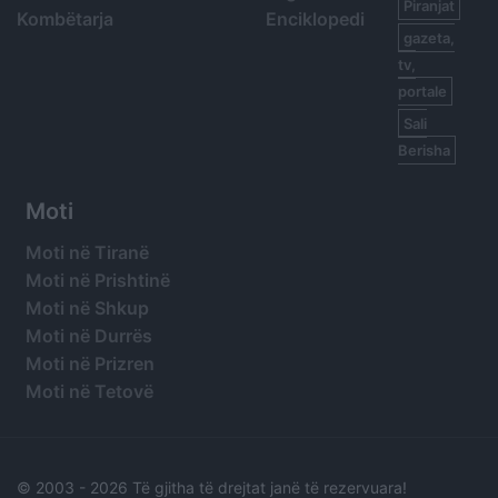
Piranjat
Kombëtarja
Enciklopedi
gazeta,
tv,
portale
Sali
Berisha
Moti
Moti në Tiranë
Moti në Prishtinë
Moti në Shkup
Moti në Durrës
Moti në Prizren
Moti në Tetovë
© 2003 -
2026 Të gjitha të drejtat janë të rezervuara!