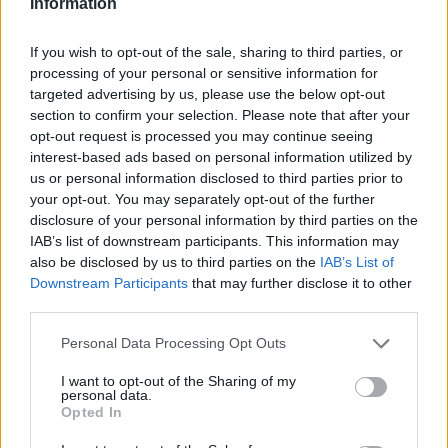
Information
Shtuar
më
15.05.2026 08:55
If you wish to opt-out of the sale, sharing to third parties, or
Tags:
,
,
estoni
rama
vizite
processing of your personal or sensitive information for
targeted advertising by us, please use the below opt-out
section to confirm your selection. Please note that after your
opt-out request is processed you may continue seeing
interest-based ads based on personal information utilized by
us or personal information disclosed to third parties prior to
your opt-out. You may separately opt-out of the further
disclosure of your personal information by third parties on the
IAB’s list of downstream participants. This information may
also be disclosed by us to third parties on the
IAB’s List of
Downstream Participants
that may further disclose it to other
third parties.
Personal Data Processing Opt Outs
Aksident i trefishtë në
Republikanët kërkojnë
rrugën Sarandë-Ksamil,
ndjekje penale për
I want to opt-out of the Sharing of my
njëri nga të plagosurit
Anthony Faucin pas
personal data.
Opted In
dërgohet në spitalin e
heshtjes së tij para
Traumës në Tiranë
Senatit