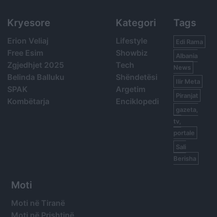
Kryesore
Kategori
Tags
Erion Veliaj
Lifestyle
Edi Rama
Free Esim
Showbiz
Albania
Zgjedhjet 2025
Tech
News
Belinda Balluku
Shëndetësi
Ilir Meta
SPAK
Argetim
Piranjat
Kombëtarja
Enciklopedi
gazeta,
tv,
portale
Sali
Berisha
Moti
Moti në Tiranë
Moti në Prishtinë