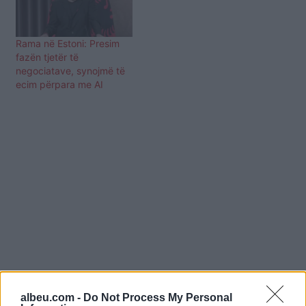
Rama në Estoni: Presim
fazën tjetër të
negociatave, synojmë të
ecim përpara me AI
albeu.com -
Do Not Process My Personal