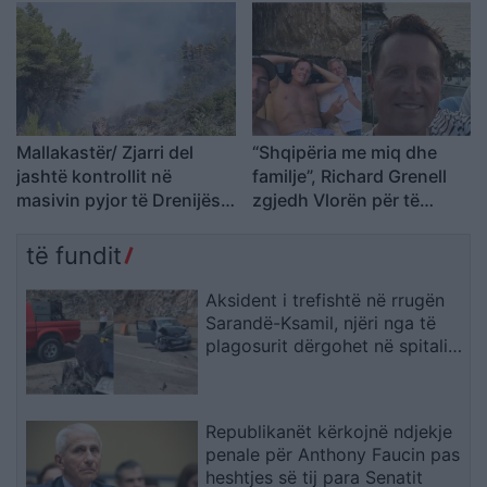
Mallakastër/ Zjarri del
“Shqipëria me miq dhe
jashtë kontrollit në
familje”, Richard Grenell
masivin pyjor të Drenijës!
zgjedh Vlorën për të
Pas Ngrëçanit, pritet
kaluar pushimet verore
ndërhyrja nga ajri (VIDEO)
të fundit
Aksident i trefishtë në rrugën
Sarandë-Ksamil, njëri nga të
plagosurit dërgohet në spitalin
e Traumës në Tiranë
Republikanët kërkojnë ndjekje
penale për Anthony Faucin pas
heshtjes së tij para Senatit