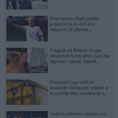
Deschamps mbeti jashtë
projektit të Al-Ahli pas
refuzimit të ofertës
multimilionëshe
Tragjedi në Britani/ Gruaja
shtatzënë humb jetën pasi bie
nga kati i nëntë, mjekët
shpëtojnë foshnjën
Presidenti nga LDK-ja?
Analistët vlerësojnë sinjalet e
Konjufcës dhe mundësinë e
marrëveshjes me LVV-në
Teuta konfirmon ndarjen me