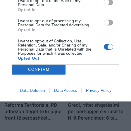
I want to opt-out of the Sale of my
Personal Data.
Opted In
I want to opt-out of processing my
Personal Data for Targeted Advertising.
Opted In
Tragjedi në Britani/ Gruaja
Misteri rreth takimit sekret
I want to opt-out of Collection, Use,
shtatzënë humb jetën
Pezeshkian-Khamenei në
Retention, Sale, and/or Sharing of my
Personal Data that Is Unrelated with the
pasi bie nga kati i nëntë,
Teheran! Ata ishin në një
Purposes for which it was collected.
mjekët shpëtojnë
makinë me xhama të errët,
Opted Out
foshnjën
duke e dëgjuar njëri-
tjetrin, por pa e parë
CONFIRM
Data Deletion
Data Access
Privacy Policy
Reforma Territoriale, PD
Greqi, rritet shqetësimi
udhëzon degët të krijojnë
për përhapjen e virusit të
front të përbashkët
Nilit Perëndimor: 6 të
kundër draftit të
vdekur dhe 65 të
mazhorancës
infektuar