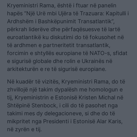
Kryeministri Rama, është i ftuar në panelin
hapës “Një Urë mbi Ujëra të Trazuara: Kapitulli i
Ardhshëm i Bashkëpunimit Transatlantik”,
përkrah liderëve dhe përfaqësuesve të lartë
euroatlantikë ku diskutimi do të fokusohet në
të ardhmen e partneritetit transatlantik,
forcimin e shtyllës europiane të NATO-s, sfidat
e sigurisë globale dhe rolin e Ukrainës në
arkitekturën e re të sigurisë europiane.
Në kuadër të vizitës, Kryeministri Rama, do të
zhvillojë një takim dypalësh me homologun e
tij, Kryeministrin e Estonisë Kristen Michal në
Shtëpinë Stenbock, i cili do të pasohet nga
takimi mes dy delegacioneve, si dhe do të
mikpritet nga Presidenti i Estonisë Alar Karis,
në zyrën e tij.