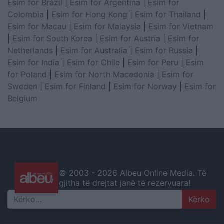
Esim for Brazil
|
Esim for Argentina
|
Esim for
Colombia
|
Esim for Hong Kong
|
Esim for Thailand
|
Esim for Macau
|
Esim for Malaysia
|
Esim for Vietnam
|
Esim for South Korea
|
Esim for Austria
|
Esim for
Netherlands
|
Esim for Australia
|
Esim for Russia
|
Esim for India
|
Esim for Chile
|
Esim for Peru
|
Esim
for Poland
|
Esim for North Macedonia
|
Esim for
Sweden
|
Esim for Finland
|
Esim for Norway
|
Esim for
Belgium
© 2003 -
2026 Albeu Online Media. Të
gjitha të drejtat janë të rezervuara!
Search