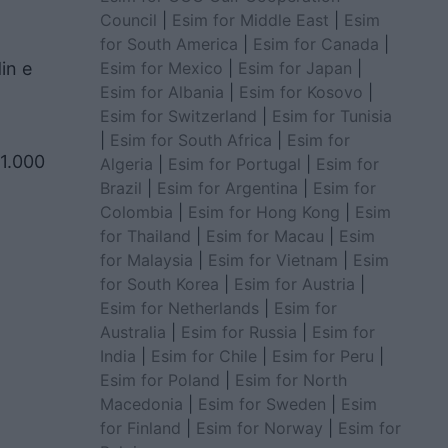
Council
|
Esim for Middle East
|
Esim
for South America
|
Esim for Canada
|
Esim for Mexico
|
Esim for Japan
|
in e
Esim for Albania
|
Esim for Kosovo
|
Esim for Switzerland
|
Esim for Tunisia
|
Esim for South Africa
|
Esim for
 1.000
Algeria
|
Esim for Portugal
|
Esim for
Brazil
|
Esim for Argentina
|
Esim for
Colombia
|
Esim for Hong Kong
|
Esim
for Thailand
|
Esim for Macau
|
Esim
for Malaysia
|
Esim for Vietnam
|
Esim
for South Korea
|
Esim for Austria
|
Esim for Netherlands
|
Esim for
Australia
|
Esim for Russia
|
Esim for
India
|
Esim for Chile
|
Esim for Peru
|
Esim for Poland
|
Esim for North
Macedonia
|
Esim for Sweden
|
Esim
for Finland
|
Esim for Norway
|
Esim for