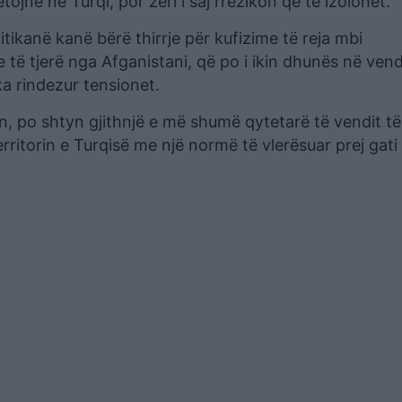
në në Turqi, por zëri i saj rrezikon që të izolohet.
itikanë kanë bërë thirrje për kufizime të reja mbi
 të tjerë nga Afganistani, që po i ikin dhunës në vend
ka rindezur tensionet.
n, po shtyn gjithnjë e më shumë qytetarë të vendit të
ritorin e Turqisë me një normë të vlerësuar prej gati