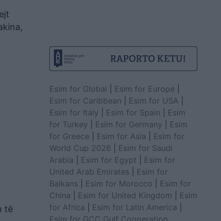
ejt
akina,
Esim for Global
|
Esim for Europe
|
Esim for Caribbean
|
Esim for USA
|
Esim for Italy
|
Esim for Spain
|
Esim
for Turkey
|
Esim for Germany
|
Esim
for Greece
|
Esim for Asia
|
Esim for
World Cup 2026
|
Esim for Saudi
Arabia
|
Esim for Egypt
|
Esim for
United Arab Emirates
|
Esim for
Balkans
|
Esim for Morocco
|
Esim for
China
|
Esim for United Kingdom
|
Esim
for Africa
|
Esim for Latin America
|
m të
Esim for GCC Gulf Cooperation