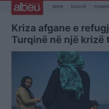
lajme
kosovë
maqed
Kriza afgane e refug
Turqinë në një krizë 