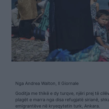
Nga Andrea Walton, Il Giornale
Goditja me thikë e dy turqve, njëri prej të ci
plagët e marra nga disa refugjatë sirianë, shk
emigrantëve në kryeqytetin turk, Ankara.