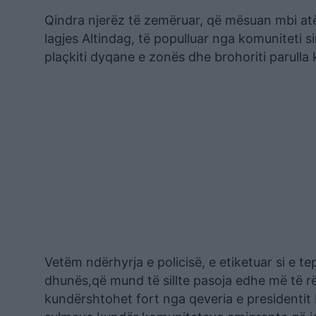
Qindra njerëz të zemëruar, që mësuan mbi atë
lagjes Altindag, të populluar nga komuniteti 
plaçkiti dyqane e zonës dhe brohoriti parulla
Vetëm ndërhyrja e policisë, e etiketuar si e t
dhunës,që mund të sillte pasoja edhe më të rë
kundërshtohet fort nga qeveria e presidentit