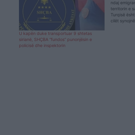
ndaj emigra
territorin e 
Turqisë ësht
cilët synojn
Europian. Me
vetëm në një
U kapën duke transportuar 9 shtetas
mbledhur 3
sirianë, SHÇBA “fundos” punonjësin e
policisë dhe inspektorin