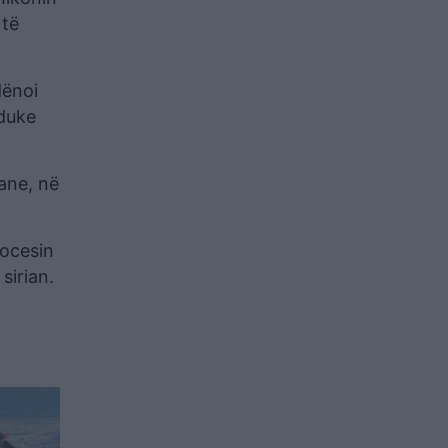
 të
dënoi
 duke
ane, në
rocesin
sirian.