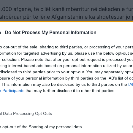
.000 afganë, të cilët kanë mbërritur në dekadën e fu
ëshpëruar për të lënë Afganistanin e ka shqetësuar jo
rtin Ndërkombëtar “Hamid Karzai”.
 -
Do Not Process My Personal Information
pur në avionë e paktë të mbetur në aeroport. Mijëra të 
rminalit, ndërsa forcat e sigurisë qëlluan me armë në 
to opt-out of the sale, sharing to third parties, or processing of your per
formation for targeted advertising by us, please use the below opt-out s
r selection. Please note that after your opt-out request is processed y
rfërisë dhe dhunës në rritje të talebanëve, është që të
eing interest-based ads based on personal information utilized by us or
 një ëndërr për të cilën ia vlen të rrezikosh.
disclosed to third parties prior to your opt-out. You may separately opt-
losure of your personal information by third parties on the IAB’s list of
 në një intervistë për televizionet “CNN Turk” dhe “K
. This information may also be disclosed by us to third parties on the
IA
Participants
that may further disclose it to other third parties.
, dhe se vendi po merr të gjitha masat e nevojshme k
k të situatës aktuale.
timi i një muri me gjatësi 156 kilometra përgjatë kuf
l Data Processing Opt Outs
Irakun. Muri në kufirin Turqi-Iran, është pjesërisht i pa
temeve të ndriçimit përgjatë 109 kilometrave rrugë, dhe 
o opt-out of the Sharing of my personal data.