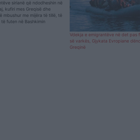
ntëve sirianë që ndodheshin në
saj, kufiri mes Greqisë dhe
ë mbushur me mijëra të tillë, të
ë të futen në Bashkimin
diat greke raportojnë se
rën nga pikat kufitare janë
Vdekja e emigrantëve në det pas 
 000…
së varkës, Gjykata Evropiane dën
Greqinë