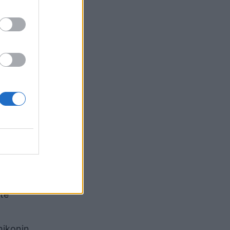
,
 hyjnë
milionë
 ka
 tashmë
e
e të
 të
hikonin