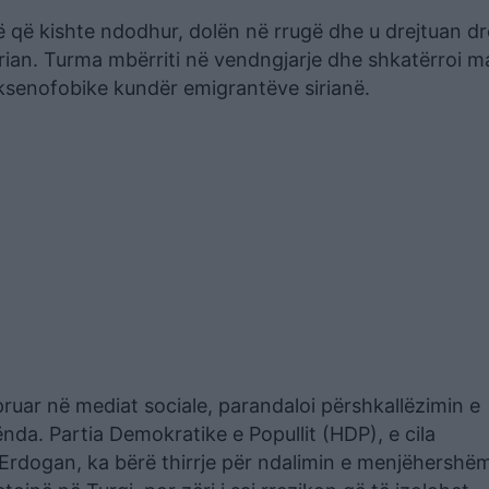
 që kishte ndodhur, dolën në rrugë dhe u drejtuan dr
sirian. Turma mbërriti në vendngjarje dhe shkatërroi m
 ksenofobike kundër emigrantëve sirianë.
epruar në mediat sociale, parandaloi përshkallëzimin e
nda. Partia Demokratike e Popullit (HDP), e cila
 Erdogan, ka bërë thirrje për ndalimin e menjëhershë