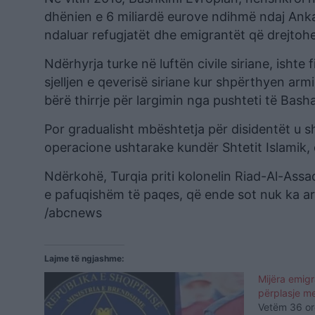
dhënien e 6 miliardë eurove ndihmë ndaj Anka
ndaluar refugjatët dhe emigrantët që drejtoh
Ndërhyrja turke në luftën civile siriane, ishte
sjelljen e qeverisë siriane kur shpërthyen a
bërë thirrje për largimin nga pushteti të Bash
Por gradualisht mbështetja për disidentët u s
operacione ushtarake kundër Shtetit Islamik, 
Ndërkohë, Turqia priti kolonelin Riad-Al-Assad
e pafuqishëm të paqes, që ende sot nuk ka arri
/abcnews
Lajme të ngjashme:
Mijëra emigr
përplasje me
Vetëm 36 orë