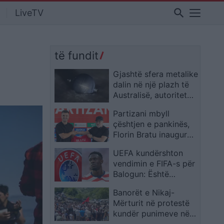
search
LiveTV
të fundit
Gjashtë sfera metalike
dalin në një plazh të
Australisë, autoritetet
paralajmërojnë
Partizani mbyll
qytetarët të mos i
çështjen e pankinës,
prekin
Florin Bratu inauguron
fazën e re pas
UEFA kundërshton
Kërnajas
vendimin e FIFA-s për
Balogun: Është
kapërcyer një vijë e
Banorët e Nikaj-
kuqe
Mërturit në protestë
kundër punimeve në
lumin e Mërturit: Po