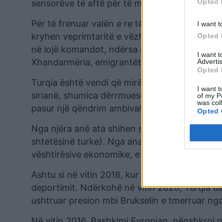
Opted 
sensorëve të aftë për të monitoruar lëvizjet p
Për të frenuar valën e re të refugjatëve, auto
I want t
kryhen veprimtaritë e vëzhgimit, patrullimit, 
Opted 
në lojë komandot, ndërsa në fazën e tretë, në
I want 
Xhandarmëria, emigrantët arrestohen dhe dë
Advertis
Opted 
Turqia është vendi që mirëpret numrin më të m
I want t
sirianë, shumica dërrmuese e të cilëve jetojn
of my P
was col
pasur një qëndrim ambivalent ndaj sirianëve.
Opted 
Nga njëra anë ata shihen si një bllok votuesi
shtetësinë turke). Nga ana tjetër janë konsideru
vështirësive ekonomike, e cila aktivizohet n
Ashtu si në vitin 2018, kur pas krizës ekonom
deportimit. Ndërkohë në vitin 2020, Turqia ua
ushtruar presion mbi Brukselin e tmerruar nga
Në vitin 2016, Bashkimi Evropian, nënshkroi n