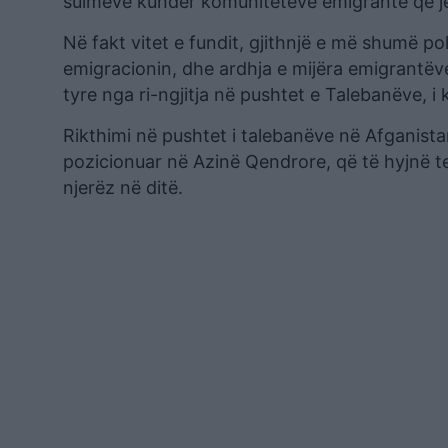
sulmeve kundër komuniteteve emigrante që jetoj
Në fakt vitet e fundit, gjithnjë e më shumë pol
emigracionin, dhe ardhja e mijëra emigrantëve
tyre nga ri-ngjitja në pushtet e Talebanëve, i 
Rikthimi në pushtet i talebanëve në Afganista
pozicionuar në Azinë Qendrore, që të hyjnë ter
njerëz në ditë.