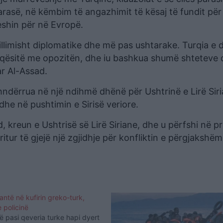
rasë, në këmbim të angazhimit të kësaj të fundit për
eshin për në Evropë.
 fillimisht diplomatike dhe më pas ushtarake. Turqia e 
rmiqësitë me opozitën, dhe iu bashkua shumë shteteve
ar Al-Assad.
hndërrua në një ndihmë dhënë për Ushtrinë e Lirë Siri
dhe në pushtimin e Sirisë veriore.
, kreun e Ushtrisë së Lirë Siriane, dhe u përfshi në p
tur të gjejë një zgjidhje për konfliktin e përgjakshëm 
antë në kufirin greko-turk,
 policinë
 pasi qeveria turke hapi dyert