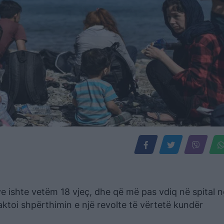
lëve ishte vetëm 18 vjeç, dhe që më pas vdiq në spital 
aktoi shpërthimin e një revolte të vërtetë kundër