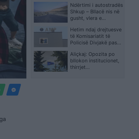
Ndërtimi i autostradës
dëmtohet mjedisi në
Shkup – Bllacë nis në
Tropojë
gusht, vlera e
projektit 198.4 milionë
Hetim ndaj drejtuesve
euro
të Komisariatit të
Policisë Divjakë pas
kultivimit të lëndëve
Aliçkaj: Opozita po
narkotike
bllokon institucionet,
thirrjet
ndërkombëtare
kërkojnë stabilitet
nga