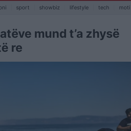
oni
sport
showbiz
lifestyle
tech
moti
jatëve mund t’a zhysë
të re