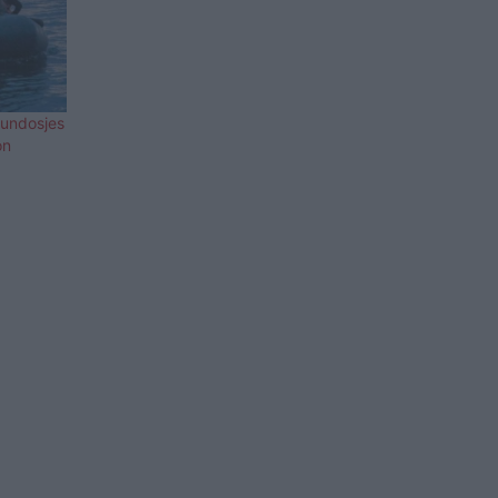
fundosjes
on