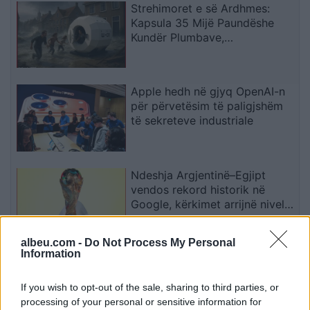
Strehimoret e së Ardhmes:
Kapsula 35 Mijë Paundëshe
Kundër Plumbave,
Shpërthimeve dhe Fatkeqësive
Natyrore
Apple hedh në gjyq OpenAI-n
për përvetësim të paligjshëm
të sekreteve industriale
Ndeshja Argjentinë–Egjipt
vendos rekord historik në
Google, kërkimet arrijnë nivele
të papara
albeu.com -
Do Not Process My Personal
Information
Kina zbulon robotë humanoidë
tepër realistë, të projektuar për
shoqëri afatgjatë
If you wish to opt-out of the sale, sharing to third parties, or
processing of your personal or sensitive information for