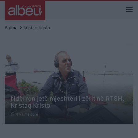
keyboard_arrow_right
Ballina
kristaq kristo
Ndërron jetë mjeshtëri i zërit në RTSH,
Kristaq Kristo
4 vit me parë
schedule