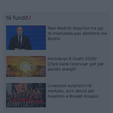
të fundit
Real Madridi shqyrton tre yje
të mesfushës pas dështimit me
Rodrin
Horoskopi 8 Gusht 2026/
Çfarë kanë rezervuar yjet për
secilën shenjë?
Liverpooli surprizon në
merkato, arrin akord për
huazimin e Ronald Araujos