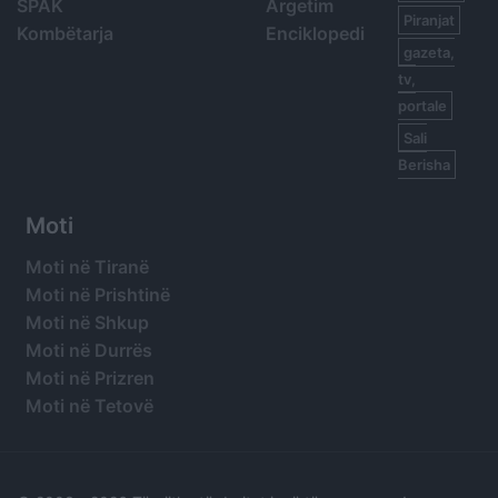
SPAK
Argetim
Piranjat
Kombëtarja
Enciklopedi
gazeta,
tv,
portale
Sali
Berisha
Moti
Moti në Tiranë
Moti në Prishtinë
Moti në Shkup
Moti në Durrës
Moti në Prizren
Moti në Tetovë