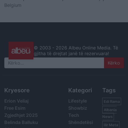
Belgium
© 2003 -
2026 Albeu Online Media. Të
gjitha të drejtat janë të rezervuara!
Search
Kryesore
Kategori
Tags
Erion Veliaj
Lifestyle
Edi Rama
Free Esim
Showbiz
Albania
Zgjedhjet 2025
Tech
News
Belinda Balluku
Shëndetësi
Ilir Meta