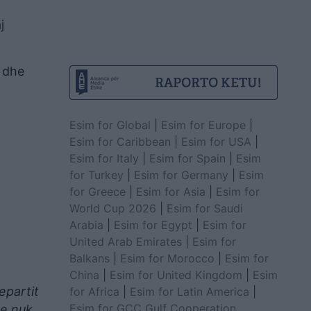
j
n dhe
Esim for Global
|
Esim for Europe
|
Esim for Caribbean
|
Esim for USA
|
Esim for Italy
|
Esim for Spain
|
Esim
for Turkey
|
Esim for Germany
|
Esim
for Greece
|
Esim for Asia
|
Esim for
World Cup 2026
|
Esim for Saudi
Arabia
|
Esim for Egypt
|
Esim for
United Arab Emirates
|
Esim for
Balkans
|
Esim for Morocco
|
Esim for
China
|
Esim for United Kingdom
|
Esim
epartit
for Africa
|
Esim for Latin America
|
Esim for GCC Gulf Cooperation
se nuk