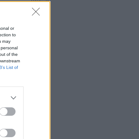
Belgium
sonal or
ection to
mijën e
ou may
 Lumit
 personal
out of the
 downstream
B’s List of
ë
 janë
 O. G, e
hte
shatit
qese