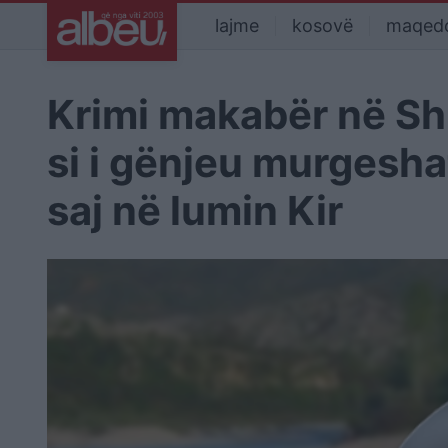
lajme
kosovë
maqed
Krimi makabër në Sh
si i gënjeu murgesha
saj në lumin Kir