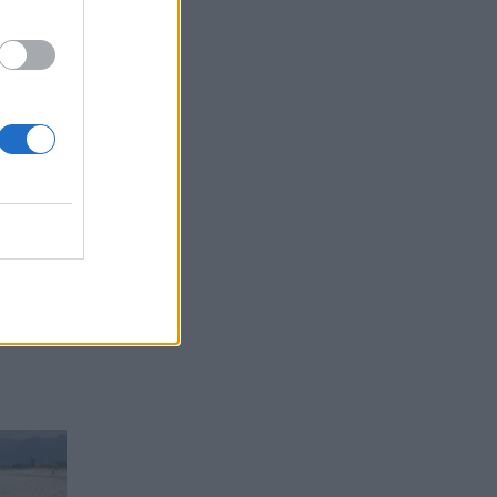
hkon
 e kisha
 e lënë
 një
nta
ë grykën
e diçka,