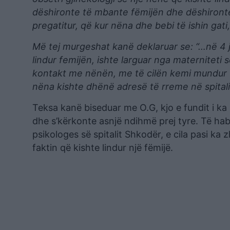
dëshironte të mbante fëmijën dhe dëshironte
pregatitur, që kur nëna dhe bebi të ishin ga
Më tej murgeshat kanë deklaruar se: “…në 4 ja
lindur femijën, ishte larguar nga materniteti
kontakt me nënën, me të cilën kemi mundur t
nëna kishte dhënë adresë të rreme në spital
Teksa kanë biseduar me O.G, kjo e fundit i k
dhe s’kërkonte asnjë ndihmë prej tyre. Të ha
psikologes së spitalit Shkodër, e cila pasi ka
faktin që kishte lindur një fëmijë.