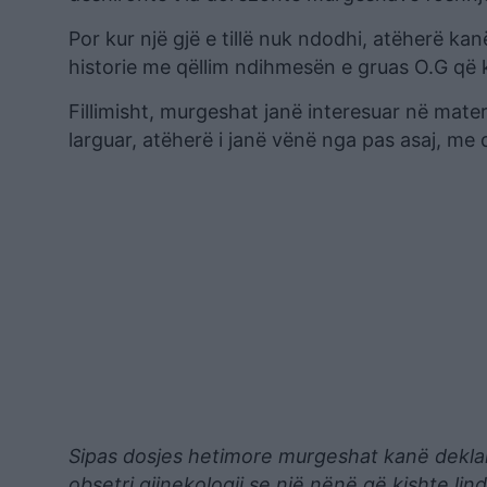
Por kur një gjë e tillë nuk ndodhi, atëherë k
historie me qëllim ndihmesën e gruas O.G që k
Fillimisht, murgeshat janë interesuar në mate
larguar, atëherë i janë vënë nga pas asaj, me
Sipas dosjes hetimore murgeshat kanë deklarua
obsetri gjinekologji se një nënë që kishte li