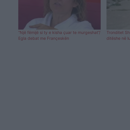
“Një fëmijë si ty e kisha çuar te murgeshat”/
Tronditet S
Egla debat me Françeskën
ditëshe në l