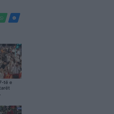
7-të e
tarët
 Nuk
rguar