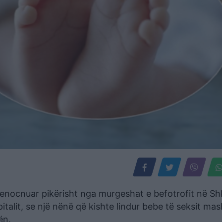
 denocnuar pikërisht nga murgeshat e befotrofit në Sh
spitalit, se një nënë që kishte lindur bebe të seksit mas
ën.