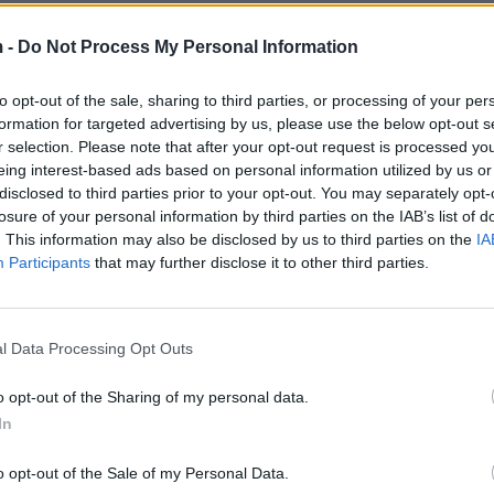
 -
Do Not Process My Personal Information
to opt-out of the sale, sharing to third parties, or processing of your per
formation for targeted advertising by us, please use the below opt-out s
mija, O.G, u është shprehur se ajo e kishte hedhur fë
r selection. Please note that after your opt-out request is processed y
rë në lëvizje, duke kërkuar beben përgjatë bregut të
eing interest-based ads based on personal information utilized by us or
disclosed to third parties prior to your opt-out. You may separately opt-
losure of your personal information by third parties on the IAB’s list of
. This information may also be disclosed by us to third parties on the
IA
në përfshirë edhe banorët e fshatit Myselim që kan
Participants
that may further disclose it to other third parties.
suara dhe pak mosbesuese ndaj deklarimeve të O.G, i
ar ndihmë në gjetjen e bebes. Policia ka kontaktuar me
l Data Processing Opt Outs
n që kishte lindur një fëmijë të seksit mashkull, dhe kis
o opt-out of the Sharing of my personal data.
or ende nuk kishte marë pagesën.
In
ar, kam marrë një taksi dhe jam nisur në drejtim të f
o opt-out of the Sale of my Personal Data.
fshatit Myselim në këmbë, me bebin në dorë dhe dy 