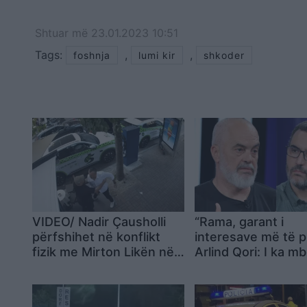
Shtuar
më
23.01.2023 10:51
Tags:
,
,
foshnja
lumi kir
shkoder
VIDEO/ Nadir Çausholli
“Rama, garant i
përfshihet në konflikt
interesave më të pi
fizik me Mirton Likën në
Arlind Qori: I ka m
zonën e ish-Bllokut
ora në vitet 2000, 
përballë rini europ