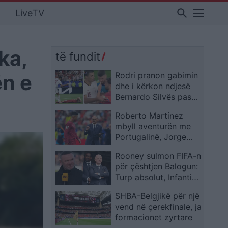
search
LiveTV
ka,
të fundit
ën e
Rodri pranon gabimin
dhe i kërkon ndjesë
Bernardo Silvës pas
incidentit në fundin e
Roberto Martínez
sfidës me Portugalinë
mbyll aventurën me
Portugalinë, Jorge
Jesus drejt stolit
Rooney sulmon FIFA-n
luzitan
për çështjen Balogun:
Turp absolut, Infantino
duhet të ndihet i
SHBA-Belgjikë për një
turpëruar
vend në çerekfinale, ja
formacionet zyrtare