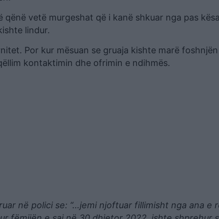
anë qënë vetë murgeshat që i kanë shkuar nga pas kësa
ishte lindur.
rnitet. Por kur mësuan se gruaja kishte marë foshnjë
 qëllim kontaktimin dhe ofrimin e ndihmës.
r në polici se: “…jemi njoftuar fillimisht nga ana e r
ndur fëmijën e saj në 30 dhjetor 2022, ishte shprehur 