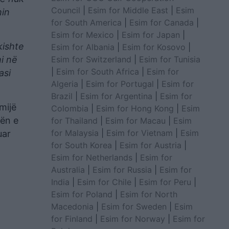
Council
|
Esim for Middle East
|
Esim
hin
for South America
|
Esim for Canada
|
Esim for Mexico
|
Esim for Japan
|
kishte
Esim for Albania
|
Esim for Kosovo
|
Esim for Switzerland
|
Esim for Tunisia
i në
|
Esim for South Africa
|
Esim for
asi
Algeria
|
Esim for Portugal
|
Esim for
Brazil
|
Esim for Argentina
|
Esim for
mijë
Colombia
|
Esim for Hong Kong
|
Esim
mën e
for Thailand
|
Esim for Macau
|
Esim
for Malaysia
|
Esim for Vietnam
|
Esim
uar
for South Korea
|
Esim for Austria
|
Esim for Netherlands
|
Esim for
Australia
|
Esim for Russia
|
Esim for
India
|
Esim for Chile
|
Esim for Peru
|
Esim for Poland
|
Esim for North
Macedonia
|
Esim for Sweden
|
Esim
for Finland
|
Esim for Norway
|
Esim for