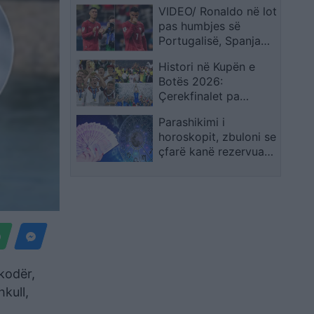
VIDEO/ Ronaldo në lot
pas humbjes së
Portugalisë, Spanja
kalon në çerekfinale
Histori në Kupën e
Botës 2026:
Çerekfinalet pa
Brazilin, Gjermaninë
Parashikimi i
dhe Italinë
horoskopit, zbuloni se
çfarë kanë rezervuar
yjet për ju sot
kodër,
hkull,