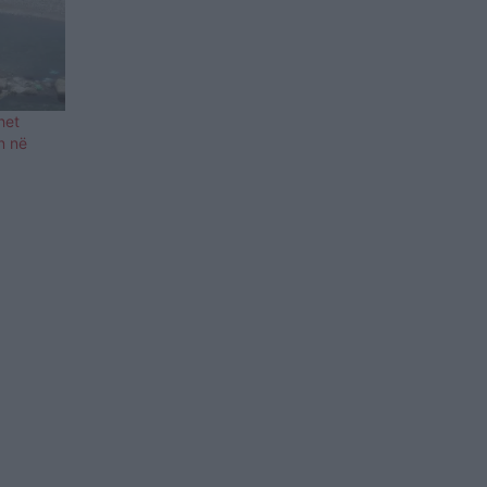
het
n në