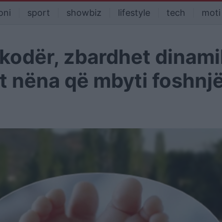
oni
sport
showbiz
lifestyle
tech
moti
kodër, zbardhet dinami
t nëna që mbyti foshnj