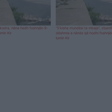
hkodra, nëna hedh foshnjën 9-
“S’kisha mundësi ta mbaja”, zbard
umin Kir
dëshmia e nënës që hodhi foshnjë
lumin Kir