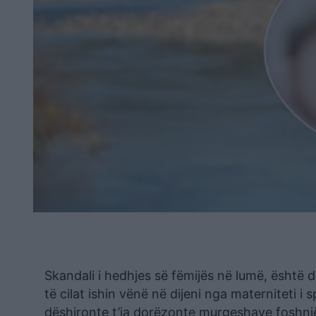
Skandali i hedhjes së fëmijës në lumë, është
të cilat ishin vënë në dijeni nga materniteti i 
dëshironte t’ia dorëzonte murgeshave foshnj