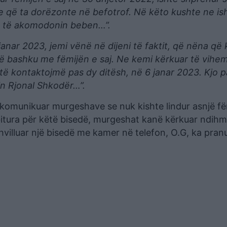
 që ta dorëzonte në befotrof. Në këto kushte ne is
ti, të akomodonin beben…”.
nar 2023, jemi vënë në dijeni të faktit, që nëna që 
 së bashku me fëmijën e saj. Ne kemi kërkuar të vihem
ë kontaktojmë pas dy ditësh, në 6 janar 2023. Kjo p
in Rjonal Shkodër…”.
a komunikuar murgeshave se nuk kishte lindur asnjë fë
bitura për këtë bisedë, murgeshat kanë kërkuar ndih
 zhvilluar një bisedë me kamer në telefon, O.G, ka pran