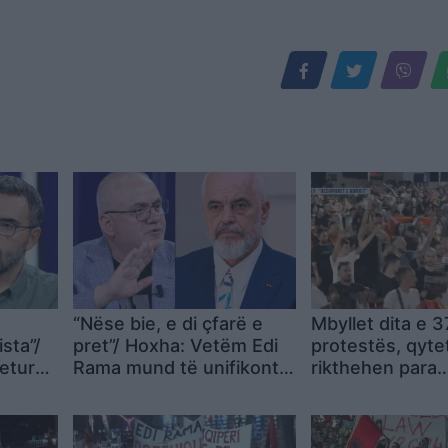
“Nëse bie, e di çfarë e
Mbyllet dita e 3
sta”/
pret”/ Hoxha: Vetëm Edi
protestës, qyte
betur
Rama mund të unifikonte
rikthehen para
por ka
gjithë këta njerëz kundër
Kryeministrisë:
iane
tij
ndalemi pa u la
Rama!