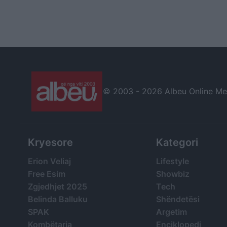
© 2003 -
2026 Albeu Online Medi
Kryesore
Kategori
Erion Veliaj
Lifestyle
Free Esim
Showbiz
Zgjedhjet 2025
Tech
Belinda Balluku
Shëndetësi
SPAK
Argetim
Kombëtarja
Enciklopedi