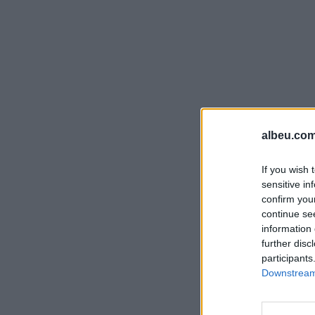
albeu.com
If you wish 
sensitive in
confirm you
continue se
information 
further disc
participants
Downstream 