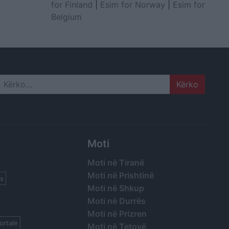
for Finland
|
Esim for Norway
|
Esim for
Belgium
Search
Moti
Moti në Tiranë
Moti në Prishtinë
s
Moti në Shkup
Moti në Durrës
Moti në Prizren
ortale
Moti në Tetovë