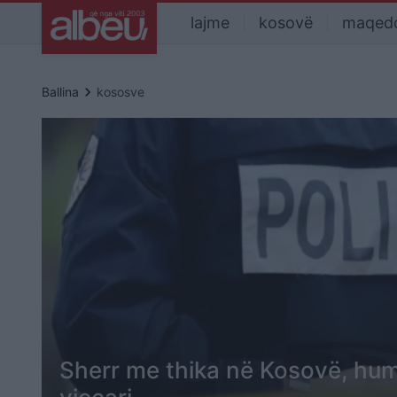
lajme
kosovë
maqed
keyboard_arrow_right
Ballina
kososve
Sherr me thika në Kosovë, hum