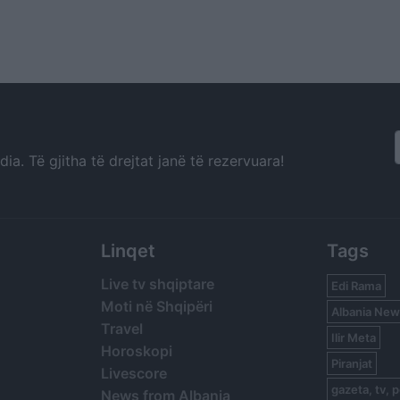
a. Të gjitha të drejtat janë të rezervuara!
Linqet
Tags
Live tv shqiptare
Edi Rama
Moti në Shqipëri
Albania New
Travel
Ilir Meta
Horoskopi
Piranjat
Livescore
gazeta, tv, p
News from Albania