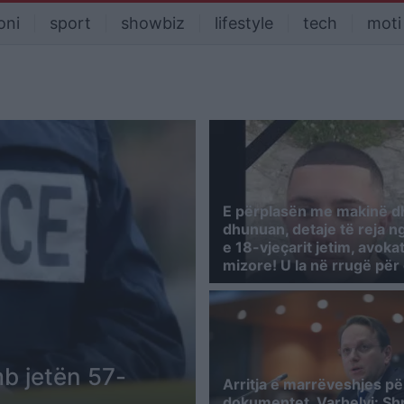
oni
sport
showbiz
lifestyle
tech
moti
E përplasën me makinë d
dhunuan, detaje të reja n
e 18-vjeçarit jetim, avokat
mizore! U la në rrugë për 
b jetën 57-
Arritja e marrëveshjes pë
dokumentet, Varhelyi: Sh