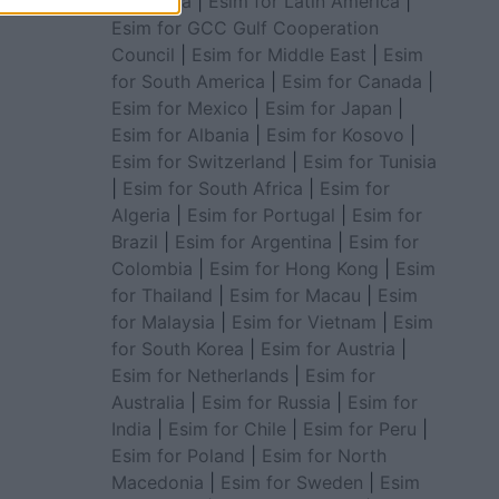
for Africa
|
Esim for Latin America
|
Esim for GCC Gulf Cooperation
Council
|
Esim for Middle East
|
Esim
for South America
|
Esim for Canada
|
Esim for Mexico
|
Esim for Japan
|
Esim for Albania
|
Esim for Kosovo
|
Esim for Switzerland
|
Esim for Tunisia
|
Esim for South Africa
|
Esim for
Algeria
|
Esim for Portugal
|
Esim for
Brazil
|
Esim for Argentina
|
Esim for
Colombia
|
Esim for Hong Kong
|
Esim
for Thailand
|
Esim for Macau
|
Esim
for Malaysia
|
Esim for Vietnam
|
Esim
for South Korea
|
Esim for Austria
|
Esim for Netherlands
|
Esim for
Australia
|
Esim for Russia
|
Esim for
India
|
Esim for Chile
|
Esim for Peru
|
Esim for Poland
|
Esim for North
Macedonia
|
Esim for Sweden
|
Esim