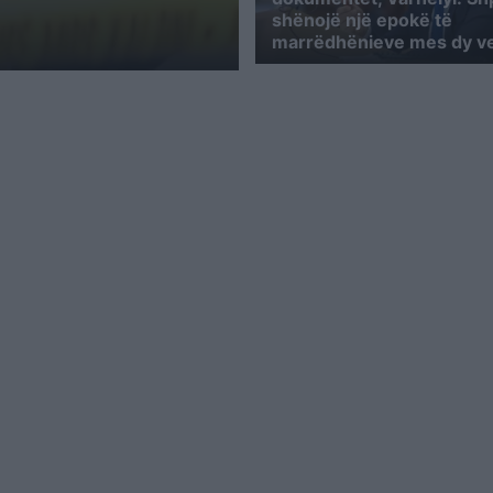
shënojë një epokë të
marrëdhënieve mes dy v