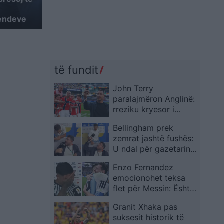
endeve
të fundit
John Terry
paralajmëron Anglinë:
rreziku kryesor i
Norvegjisë nuk është
Bellingham prek
vetëm Haaland
zemrat jashtë fushës:
U ndal për gazetarin
me aftësi të kufizuara
Enzo Fernandez
dhe mori vlerësime të
emocionohet teksa
mëdha
flet për Messin: Është
modeli ynë më i madh
Granit Xhaka pas
suksesit historik të