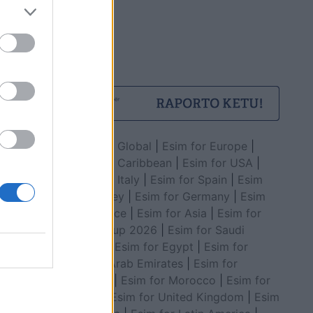
Esim for Global
|
Esim for Europe
|
Esim for Caribbean
|
Esim for USA
|
Esim for Italy
|
Esim for Spain
|
Esim
for Turkey
|
Esim for Germany
|
Esim
for Greece
|
Esim for Asia
|
Esim for
World Cup 2026
|
Esim for Saudi
Arabia
|
Esim for Egypt
|
Esim for
United Arab Emirates
|
Esim for
Balkans
|
Esim for Morocco
|
Esim for
China
|
Esim for United Kingdom
|
Esim