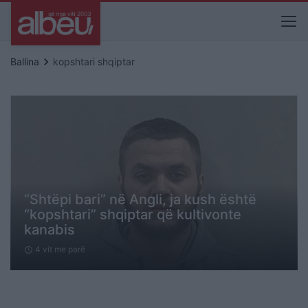
keyboard_arrow_right
Ballina
kopshtari shqiptar
“Shtëpi bari” në Angli, ja kush është
“kopshtari” shqiptar që kultivonte
kanabis
4 vit me parë
schedule