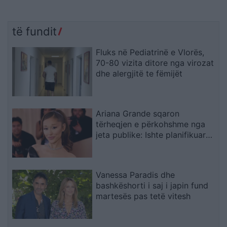
të fundit
Fluks në Pediatrinë e Vlorës,
70-80 vizita ditore nga virozat
dhe alergjitë te fëmijët
Ariana Grande sqaron
tërheqjen e përkohshme nga
jeta publike: Ishte planifikuar
prej kohësh, jo një vendim
impulsiv
Vanessa Paradis dhe
bashkëshorti i saj i japin fund
martesës pas tetë vitesh