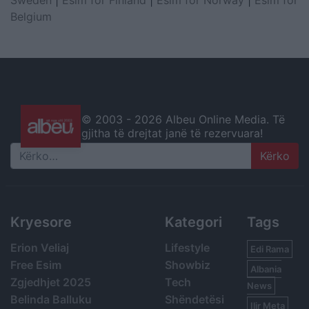
Belgium
© 2003 -
2026 Albeu Online Media. Të
gjitha të drejtat janë të rezervuara!
Search
Kryesore
Kategori
Tags
Erion Veliaj
Lifestyle
Edi Rama
Free Esim
Showbiz
Albania
Zgjedhjet 2025
Tech
News
Belinda Balluku
Shëndetësi
Ilir Meta