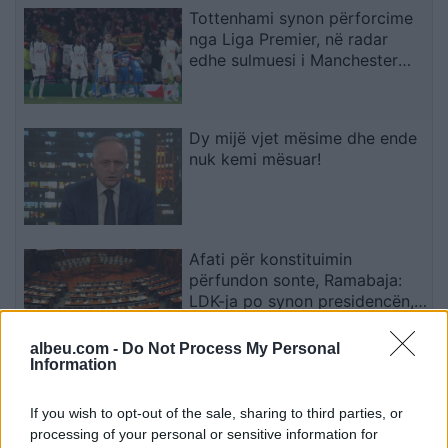
Tottenhami synon përforcime
nga Liga Premier, në radar
edhe sulmuesi i Manchester
Cityt
Dy mijë vjet mësime dhe ende
nuk kemi mësuar!
Afati për konstituimin
përfundon sonte, Ramabaja:
LDK-ja po synon presidencën,
ndërsa opozita po bllokon
institucionet
albeu.com -
Do Not Process My Personal
Information
Zjarr masiv në British
Columbia, mbi 20 mijë banorë
If you wish to opt-out of the sale, sharing to third parties, or
urdhërohen të largohen
processing of your personal or sensitive information for