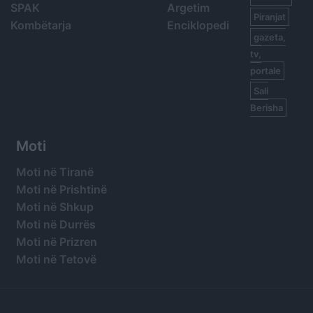
SPAK
Argetim
Piranjat
Kombëtarja
Enciklopedi
gazeta,
tv,
portale
Sali
Berisha
Moti
Moti në Tiranë
Moti në Prishtinë
Moti në Shkup
Moti në Durrës
Moti në Prizren
Moti në Tetovë