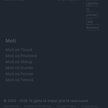
gazeta,
tv,
portale
Sali
Berisha
Moti
Moti në Tiranë
Moti në Prishtinë
Moti në Shkup
Moti në Durrës
Moti në Prizren
Moti në Tetovë
© 2003 -
2026 Të gjitha të drejtat janë të rezervuara!
Kontaktoni
Kushtet e Përdorimit
Privacy Policy
Powered by: