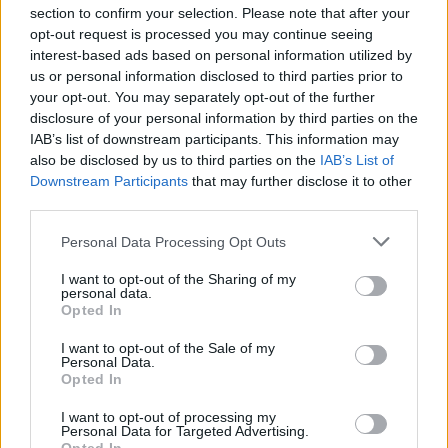
section to confirm your selection. Please note that after your
opt-out request is processed you may continue seeing
interest-based ads based on personal information utilized by
us or personal information disclosed to third parties prior to
your opt-out. You may separately opt-out of the further
disclosure of your personal information by third parties on the
IAB’s list of downstream participants. This information may
also be disclosed by us to third parties on the
IAB’s List of
Downstream Participants
that may further disclose it to other
third parties.
Personal Data Processing Opt Outs
I want to opt-out of the Sharing of my
personal data.
Opted In
I want to opt-out of the Sale of my
Personal Data.
Esim for Global
|
Esim for Europe
|
Esim for Caribbean
Opted In
|
Esim for USA
|
Esim for Italy
|
Esim for Spain
|
Esim
I want to opt-out of processing my
for Turkey
|
Esim for Germany
|
Esim for Greece
|
Esim
Personal Data for Targeted Advertising.