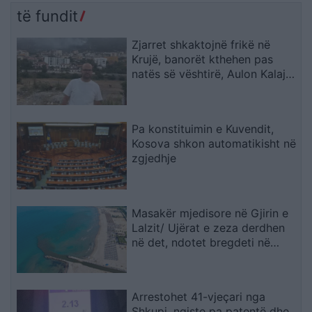
të fundit
Zjarret shkaktojnë frikë në
Krujë, banorët kthehen pas
natës së vështirë, Aulon Kalaja:
Banesat u shpëtuan
Pa konstituimin e Kuvendit,
Kosova shkon automatikisht në
zgjedhje
Masakër mjedisore në Gjirin e
Lalzit/ Ujërat e zeza derdhen
në det, ndotet bregdeti në
kulmin e sezonit
Arrestohet 41-vjeçari nga
Shkupi, ngiste pa patentë dhe