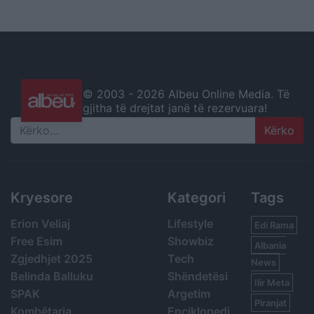
© 2003 -
2026 Albeu Online Media. Të
gjitha të drejtat janë të rezervuara!
Search
Kryesore
Kategori
Tags
Erion Veliaj
Lifestyle
Edi Rama
Free Esim
Showbiz
Albania
Zgjedhjet 2025
Tech
News
Belinda Balluku
Shëndetësi
Ilir Meta
SPAK
Argetim
Piranjat
Kombëtarja
Enciklopedi