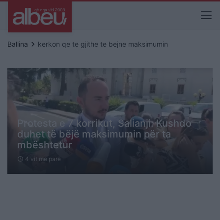
keyboard_arrow_right
Ballina
kerkon qe te gjithe te bejne maksimumin
Protesta e 7 korrikut, Salianji: Kushdo
duhet të bëjë maksimumin për ta
mbështetur
4 vit me parë
schedule