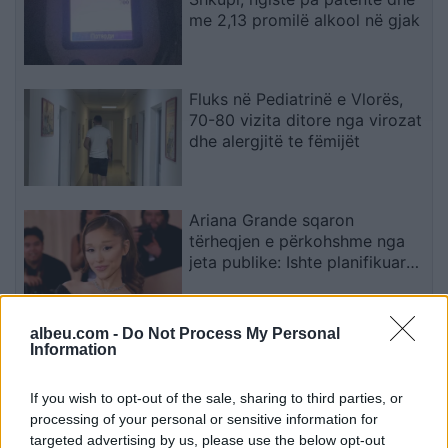
me 2,13 promilë alkool në gjak
Fluks në Pediatrinë e Vlorës,
70-80 vizita ditore nga virozat
dhe alergjitë te fëmijët
Ariana Grande sqaron
tërheqjen e përkohshme nga
jeta publike: Ishte planifikuar
prej kohësh, jo një vendim
impulsiv
albeu.com -
Do Not Process My Personal
Vanessa Paradis dhe
Information
bashkëshorti i saj i japin fund
martesës pas tetë vitesh
If you wish to opt-out of the sale, sharing to third parties, or
processing of your personal or sensitive information for
targeted advertising by us, please use the below opt-out