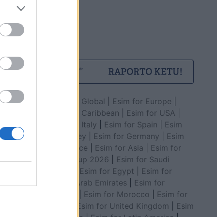
Esim for Global
|
Esim for Europe
|
Esim for Caribbean
|
Esim for USA
|
Esim for Italy
|
Esim for Spain
|
Esim
for Turkey
|
Esim for Germany
|
Esim
for Greece
|
Esim for Asia
|
Esim for
World Cup 2026
|
Esim for Saudi
Arabia
|
Esim for Egypt
|
Esim for
United Arab Emirates
|
Esim for
Balkans
|
Esim for Morocco
|
Esim for
China
|
Esim for United Kingdom
|
Esim