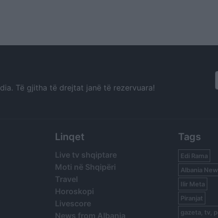
a. Të gjitha të drejtat janë të rezervuara!
Linqet
Tags
Live tv shqiptare
Edi Rama
Moti në Shqipëri
Albania New
Travel
Ilir Meta
Horoskopi
Piranjat
Livescore
gazeta, tv, p
News from Albania