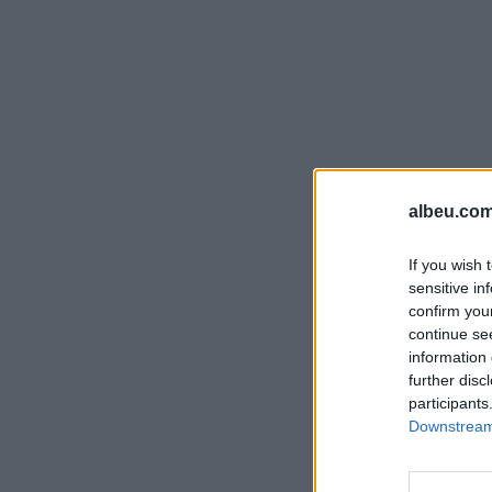
albeu.com
If you wish 
sensitive in
confirm you
continue se
information 
further disc
participants
Downstream 