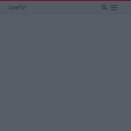
search
LiveTV