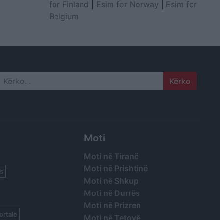
for Finland
|
Esim for Norway
|
Esim for
Belgium
Search
Moti
Moti në Tiranë
Moti në Prishtinë
s
Moti në Shkup
Moti në Durrës
Moti në Prizren
ortale
Moti në Tetovë