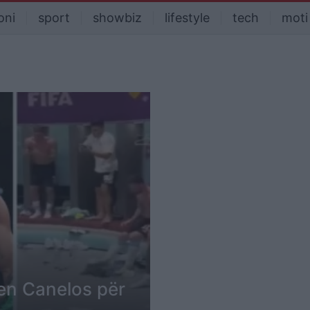
oni
sport
showbiz
lifestyle
tech
moti
jen Canelos për