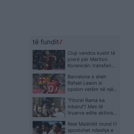
të fundit
Cluji vendos kusht të
prerë për Meriton
Korenicën: transferimi
vetëm për 2 milionë
Barcelona e sheh
euro
Rafael Leaon si
opsion vetëm në një
skenar të caktuar
“Fitore! Rama ka
mbaru!”/ Mes të
liruarve edhe aktivisti
Gent Progni
Real Madridit mund t’i
spostohet ndeshja e