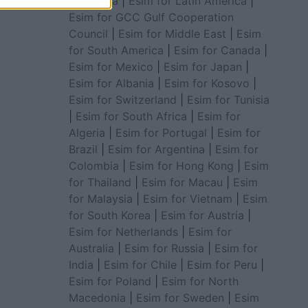
for Africa
|
Esim for Latin America
|
Esim for GCC Gulf Cooperation
Council
|
Esim for Middle East
|
Esim
for South America
|
Esim for Canada
|
Esim for Mexico
|
Esim for Japan
|
Esim for Albania
|
Esim for Kosovo
|
Esim for Switzerland
|
Esim for Tunisia
|
Esim for South Africa
|
Esim for
Algeria
|
Esim for Portugal
|
Esim for
Brazil
|
Esim for Argentina
|
Esim for
Colombia
|
Esim for Hong Kong
|
Esim
for Thailand
|
Esim for Macau
|
Esim
for Malaysia
|
Esim for Vietnam
|
Esim
for South Korea
|
Esim for Austria
|
Esim for Netherlands
|
Esim for
Australia
|
Esim for Russia
|
Esim for
India
|
Esim for Chile
|
Esim for Peru
|
Esim for Poland
|
Esim for North
Macedonia
|
Esim for Sweden
|
Esim