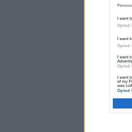
Persona
I want t
Opted 
I want t
Opted 
I want 
Advertis
Opted 
I want t
of my P
was col
Opted 