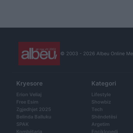
© 2003 -
2026 Albeu Online Medi
Kryesore
Kategori
Erion Veliaj
Lifestyle
Free Esim
Showbiz
Zgjedhjet 2025
Tech
Belinda Balluku
Shëndetësi
SPAK
Argetim
Kombëtarja
Enciklopedi