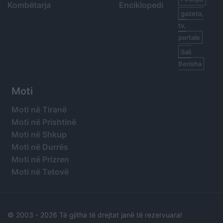
Kombëtarja
Enciklopedi
gazeta,
tv,
portale
Sali
Berisha
Moti
Moti në Tiranë
Moti në Prishtinë
Moti në Shkup
Moti në Durrës
Moti në Prizren
Moti në Tetovë
© 2003 -
2026 Të gjitha të drejtat janë të rezervuara!