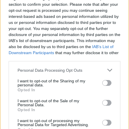
section to confirm your selection. Please note that after your
opt-out request is processed you may continue seeing
interest-based ads based on personal information utilized by
us or personal information disclosed to third parties prior to
your opt-out. You may separately opt-out of the further
disclosure of your personal information by third parties on the
IAB’s list of downstream participants. This information may
also be disclosed by us to third parties on the
IAB’s List of
Downstream Participants
that may further disclose it to other
third parties.
Personal Data Processing Opt Outs
I want to opt-out of the Sharing of my
personal data.
Opted In
I want to opt-out of the Sale of my
Personal Data.
Opted In
Esim for Global
|
Esim for Europe
|
Esim for Caribbean
|
Esim for USA
|
Esim for Italy
|
Esim for Spain
|
Esim
I want to opt-out of processing my
Personal Data for Targeted Advertising.
for Turkey
|
Esim for Germany
|
Esim for Greece
|
Esim