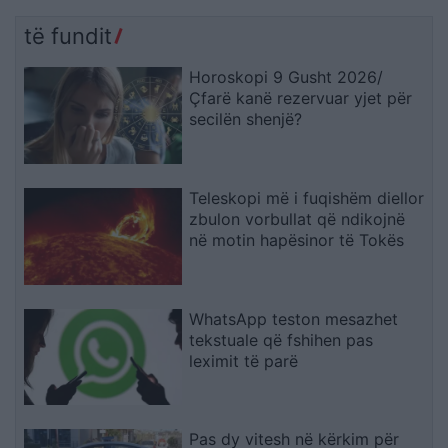
të fundit
Horoskopi 9 Gusht 2026/
Çfarë kanë rezervuar yjet për
secilën shenjë?
Teleskopi më i fuqishëm diellor
zbulon vorbullat që ndikojnë
në motin hapësinor të Tokës
WhatsApp teston mesazhet
tekstuale që fshihen pas
leximit të parë
Pas dy vitesh në kërkim për