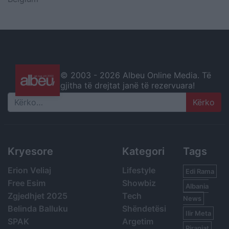
© 2003 -
2026 Albeu Online Media. Të
gjitha të drejtat janë të rezervuara!
Search
Kryesore
Kategori
Tags
Erion Veliaj
Lifestyle
Edi Rama
Free Esim
Showbiz
Albania
Zgjedhjet 2025
Tech
News
Belinda Balluku
Shëndetësi
Ilir Meta
SPAK
Argetim
Piranjat