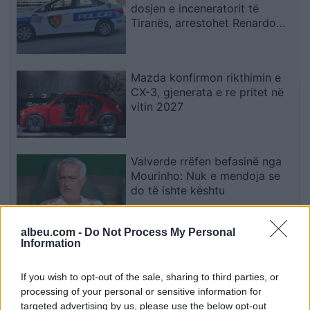
dosjen e inceneratorit të
Tiranës, arrestohet Renardo
Nallbani në Palasë
Mazda konfirmon rikthimin e
CX-3, gjenerata e re pritet në
vitin 2027
Valverde rrëfen befasinë nga
Mourinho: Nuk e mendoja se
do të ishte kështu
albeu.com -
Do Not Process My Personal
Information
Arrestohet 73-vjeçari në Krujë,
ndezi zjarr për të djegur barin
dhe flakët u përhapën drejt
If you wish to opt-out of the sale, sharing to third parties, or
malit
processing of your personal or sensitive information for
targeted advertising by us, please use the below opt-out