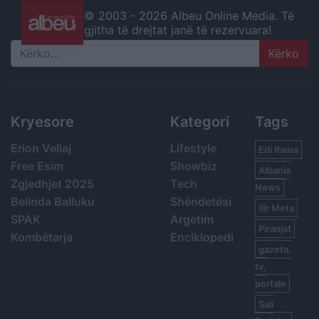
© 2003 -
2026 Albeu Online Media. Të
gjitha të drejtat janë të rezervuara!
Search
Kryesore
Kategori
Tags
Erion Veliaj
Lifestyle
Edi Rama
Free Esim
Showbiz
Albania
Zgjedhjet 2025
Tech
News
Belinda Balluku
Shëndetësi
Ilir Meta
SPAK
Argetim
Piranjat
Kombëtarja
Enciklopedi
gazeta,
tv,
portale
Sali