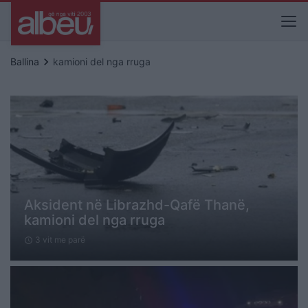
keyboard_arrow_right
Ballina
kamioni del nga rruga
Aksident në Librazhd-Qafë Thanë,
kamioni del nga rruga
3 vit me parë
schedule