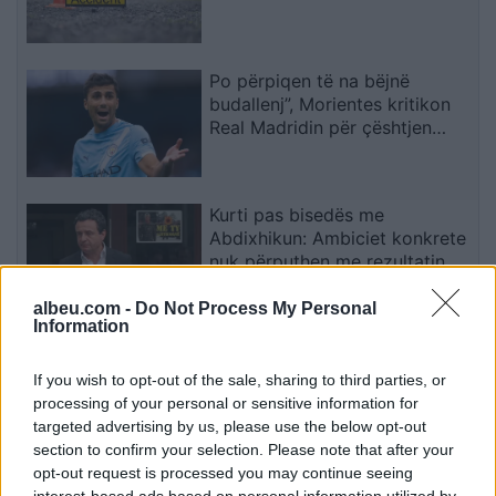
Po përpiqen të na bëjnë
budallenj”, Morientes kritikon
Real Madridin për çështjen
Rodri
Kurti pas bisedës me
Abdixhikun: Ambiciet konkrete
nuk përputhen me rezultatin
albeu.com -
Do Not Process My Personal
Information
Ivan Toney akuzohet për sulm
në një klub nate në Soho,
If you wish to opt-out of the sale, sharing to third parties, or
paraqitja në gjykatë më 24
processing of your personal or sensitive information for
shtator
targeted advertising by us, please use the below opt-out
section to confirm your selection. Please note that after your
opt-out request is processed you may continue seeing
Modelet e Inteligjencës
interest-based ads based on personal information utilized by