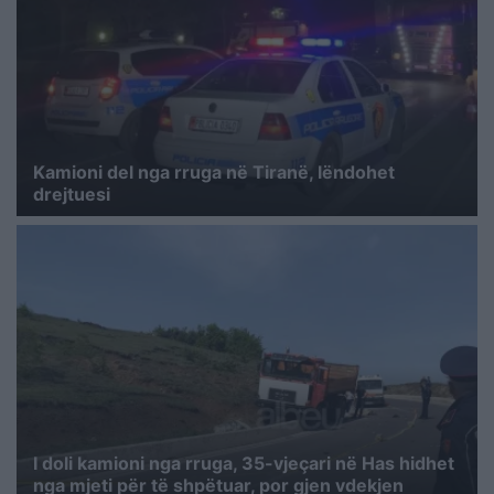
Kamioni del nga rruga në Tiranë, lëndohet
drejtuesi
I doli kamioni nga rruga, 35-vjeçari në Has hidhet
nga mjeti për të shpëtuar, por gjen vdekjen