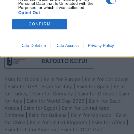
Personal Data that Is Unrelated with the
Purposes for which it was collected.
Opted Out
CONFIRM
Data Deletion
Data Access
Privacy Policy
Esim for Global
|
Esim for Europe
|
Esim for Caribbean
|
Esim for USA
|
Esim for Italy
|
Esim for Spain
|
Esim
for Turkey
|
Esim for Germany
|
Esim for Greece
|
Esim
for Asia
|
Esim for World Cup 2026
|
Esim for Saudi
Arabia
|
Esim for Egypt
|
Esim for United Arab
Emirates
|
Esim for Balkans
|
Esim for Morocco
|
Esim
for China
|
Esim for United Kingdom
|
Esim for Africa
|
Esim for Latin America
|
Esim for GCC Gulf