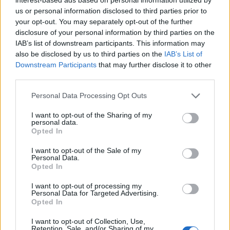
Artificiale shkelin udhëzimet,
us or personal information disclosed to third parties prior to
ndërmarrin veprime të
your opt-out. You may separately opt-out of the further
palejuara dhe manipulojnë
disclosure of your personal information by third parties on the
njerëzit
IAB’s list of downstream participants. This information may
also be disclosed by us to third parties on the
IAB’s List of
Abdixhiku kërkon konstituimin
Downstream Participants
that may further disclose it to other
pa vonesa të Kuvendit të
third parties.
Kosovës
Personal Data Processing Opt Outs
I want to opt-out of the Sharing of my
Takimi Kurti-Abdixhiku mbyllet
personal data.
pa marrëveshje, LDK-ja kërkon
Opted In
të propozojë presidentin
I want to opt-out of the Sale of my
Personal Data.
Opted In
I want to opt-out of processing my
Personal Data for Targeted Advertising.
Opted In
I want to opt-out of Collection, Use,
Retention, Sale, and/or Sharing of my