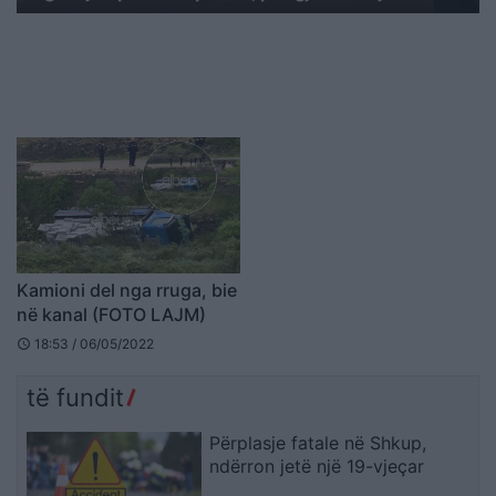
Kamioni del nga rruga, bie
në kanal (FOTO LAJM)
18:53 / 06/05/2022
schedule
të fundit
Përplasje fatale në Shkup,
ndërron jetë një 19-vjeçar