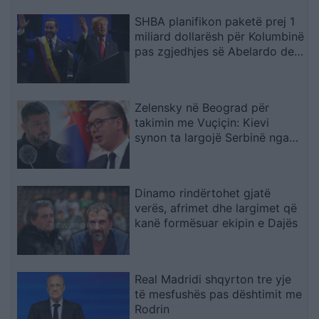
SHBA planifikon paketë prej 1
miliard dollarësh për Kolumbinë
pas zgjedhjes së Abelardo de
la Esprielës
Zelensky në Beograd për
takimin me Vuçiçin: Kievi
synon ta largojë Serbinë nga
kampi rus
Dinamo rindërtohet gjatë
verës, afrimet dhe largimet që
kanë formësuar ekipin e Dajës
Real Madridi shqyrton tre yje
të mesfushës pas dështimit me
Rodrin