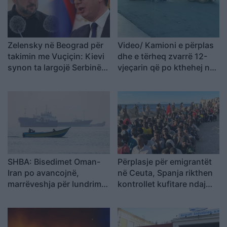
Zelensky në Beograd për
Video/ Kamioni e përplas
takimin me Vuçiçin: Kievi
dhe e tërheq zvarrë 12-
synon ta largojë Serbinë
vjeçarin që po kthehej nga
nga kampi rus
shkolla, i mituri shpëton
mrekullisht
SHBA: Bisedimet Oman-
Përplasje për emigrantët
Iran po avancojnë,
në Ceuta, Spanja rikthen
marrëveshja për lundrimin
kontrollet kufitare ndaj
në Hormuz pritet së
udhëtarëve nga Italia
shpejti