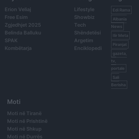
Erion Veliaj
Lifestyle
Edi Rama
Free Esim
Showbiz
Albania
Zgjedhjet 2025
Tech
News
Belinda Balluku
Shëndetësi
Ilir Meta
SPAK
Argetim
Piranjat
Kombëtarja
Enciklopedi
gazeta,
tv,
portale
Sali
Berisha
Moti
Moti në Tiranë
Moti në Prishtinë
Moti në Shkup
Moti në Durrës