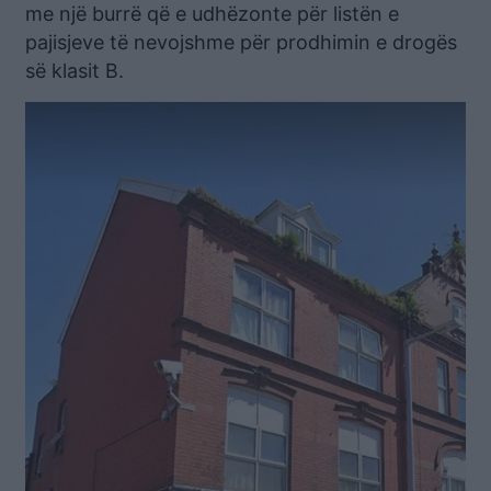
me një burrë që e udhëzonte për listën e
pajisjeve të nevojshme për prodhimin e drogës
së klasit B.