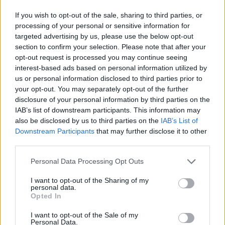
shqiptari në fermë
If you wish to opt-out of the sale, sharing to third parties, or
kanabisi në Angli
processing of your personal or sensitive information for
targeted advertising by us, please use the below opt-out
section to confirm your selection. Please note that after your
opt-out request is processed you may continue seeing
interest-based ads based on personal information utilized by
us or personal information disclosed to third parties prior to
your opt-out. You may separately opt-out of the further
disclosure of your personal information by third parties on the
IAB’s list of downstream participants. This information may
also be disclosed by us to third parties on the
IAB’s List of
Downstream Participants
that may further disclose it to other
third parties.
Personal Data Processing Opt Outs
I want to opt-out of the Sharing of my
personal data.
Shtuar
më
11.07.2022 21:31
Opted In
Tags:
,
,
Anglia
arrestohet shqiptari
I want to opt-out of the Sale of my
,
,
,
qebaptore
shqiptari
shqiptari nwe angli
Personal Data.