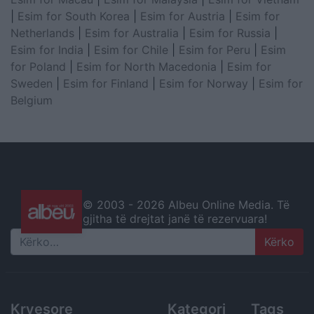
|
Esim for South Korea
|
Esim for Austria
|
Esim for
Netherlands
|
Esim for Australia
|
Esim for Russia
|
Esim for India
|
Esim for Chile
|
Esim for Peru
|
Esim
for Poland
|
Esim for North Macedonia
|
Esim for
Sweden
|
Esim for Finland
|
Esim for Norway
|
Esim for
Belgium
© 2003 -
2026 Albeu Online Media. Të
gjitha të drejtat janë të rezervuara!
Search
Kryesore
Kategori
Tags