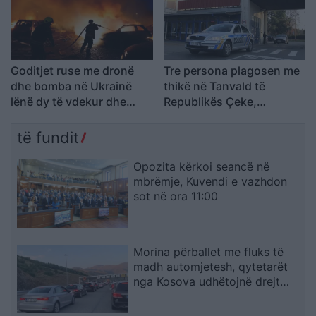
Goditjet ruse me dronë
Tre persona plagosen me
dhe bomba në Ukrainë
thikë në Tanvald të
lënë dy të vdekur dhe
Republikës Çeke,
gjashtë të plagosur
arrestohet autori
të fundit
Opozita kërkoi seancë në
mbrëmje, Kuvendi e vazhdon
sot në ora 11:00
Morina përballet me fluks të
madh automjetesh, qytetarët
nga Kosova udhëtojnë drejt
bregdetit shqiptar