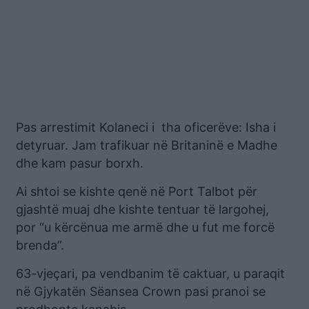
Pas arrestimit Kolaneci i tha oficerëve: Isha i
detyruar. Jam trafikuar në Britaninë e Madhe
dhe kam pasur borxh.
Ai shtoi se kishte qenë në Port Talbot për
gjashtë muaj dhe kishte tentuar të largohej,
por “u kërcënua me armë dhe u fut me forcë
brenda”.
63-vjeçari, pa vendbanim të caktuar, u paraqit
në Gjykatën Sëansea Crown pasi pranoi se