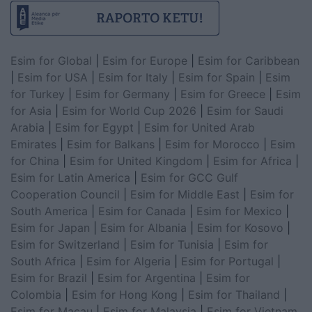
Esim for Global
|
Esim for Europe
|
Esim for Caribbean
|
Esim for USA
|
Esim for Italy
|
Esim for Spain
|
Esim
for Turkey
|
Esim for Germany
|
Esim for Greece
|
Esim
for Asia
|
Esim for World Cup 2026
|
Esim for Saudi
Arabia
|
Esim for Egypt
|
Esim for United Arab
Emirates
|
Esim for Balkans
|
Esim for Morocco
|
Esim
for China
|
Esim for United Kingdom
|
Esim for Africa
|
Esim for Latin America
|
Esim for GCC Gulf
Cooperation Council
|
Esim for Middle East
|
Esim for
South America
|
Esim for Canada
|
Esim for Mexico
|
Esim for Japan
|
Esim for Albania
|
Esim for Kosovo
|
Esim for Switzerland
|
Esim for Tunisia
|
Esim for
South Africa
|
Esim for Algeria
|
Esim for Portugal
|
Esim for Brazil
|
Esim for Argentina
|
Esim for
Colombia
|
Esim for Hong Kong
|
Esim for Thailand
|
Esim for Macau
|
Esim for Malaysia
|
Esim for Vietnam