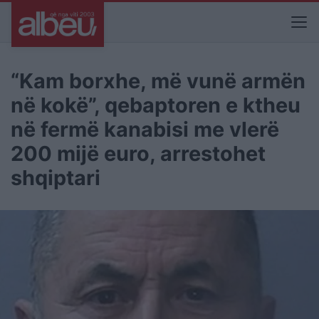
“Kam borxhe, më vunë armën
në kokë”, qebaptoren e ktheu
në fermë kanabisi me vlerë
200 mijë euro, arrestohet
shqiptari