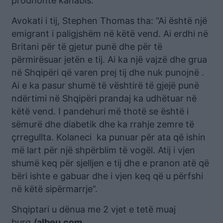
prodhonte kanabis.
Avokati i tij, Stephen Thomas tha: “Ai është një
emigrant i paligjshëm në këtë vend. Ai erdhi në
Britani për të gjetur punë dhe për të
përmirësuar jetën e tij. Ai ka një vajzë dhe grua
në Shqipëri që varen prej tij dhe nuk punojnë .
Ai e ka pasur shumë të vështirë të gjejë punë
ndërtimi në Shqipëri prandaj ka udhëtuar në
këtë vend. I pandehuri më thotë se është i
sëmurë dhe diabetik dhe ka rrahje zemre të
çrregullta. Kolaneci ka punuar për ata që ishin
më lart për një shpërblim të vogël. Atij i vjen
shumë keq për sjelljen e tij dhe e pranon atë që
bëri ishte e gabuar dhe i vjen keq që u përfshi
në këtë sipërmarrje”.
Shqiptari u dënua me 2 vjet e tetë muaj
burg
./albeu.com