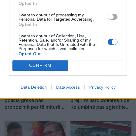
Opted In
transportonte lende nakotike
I want to opt-out of processing my
Personal Data for Targeted Advertising.
Opted In
I want to opt-out of Collection, Use,
Retention, Sale, and/or Sharing of my
Personal Data that Is Unrelated with the
Purposes for which it was collected.
Opted Out
CONFIRM
Data Deletion
Data Access
Privacy Policy
Turisti i huaj kërkohet nga
SHBA planifikon paketë
policia greke pas
prej 1 miliard dollarësh për
propozimit për të miturën
Kolumbinë pas zgjedhjes
10-vjeçare në Kretë
së Abelardo de la
Esprielës