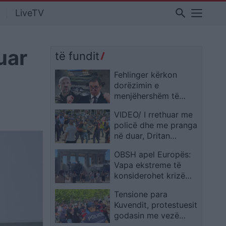
search
LiveTV
uar
të fundit
Fehlinger kërkon
dorëzimin e
menjëhershëm të
Radoiçiqit dhe
VIDEO/ I rrethuar me
paralajmëron BE-në,
policë dhe me pranga
pasi Vuçiq doli në
në duar, Dritan
mbrojtje të tij
Goxhaj: Këta janë
OBSH apel Europës:
provokatorët e Ramës
Vapa ekstreme të
konsiderohet krizë
shëndetësore, jo
Tensione para
situatë e zakonshme
Kuvendit, protestuesit
godasin me vezë
makinën e Erion