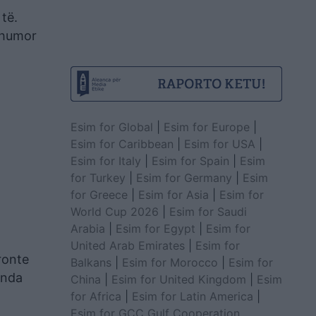
 të.
, humor
Esim for Global
|
Esim for Europe
|
Esim for Caribbean
|
Esim for USA
|
Esim for Italy
|
Esim for Spain
|
Esim
for Turkey
|
Esim for Germany
|
Esim
for Greece
|
Esim for Asia
|
Esim for
World Cup 2026
|
Esim for Saudi
Arabia
|
Esim for Egypt
|
Esim for
United Arab Emirates
|
Esim for
ronte
Balkans
|
Esim for Morocco
|
Esim for
renda
China
|
Esim for United Kingdom
|
Esim
for Africa
|
Esim for Latin America
|
Esim for GCC Gulf Cooperation