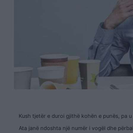
Kush tjetër e duroi gjithë kohën e punës, pa u
Ata janë ndoshta një numër i vogël dhe përball