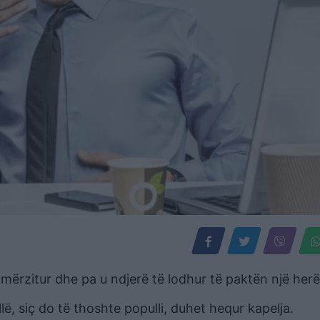
 mërzitur dhe pa u ndjerë të lodhur të paktën një her
ë, siç do të thoshte populli, duhet hequr kapelja.