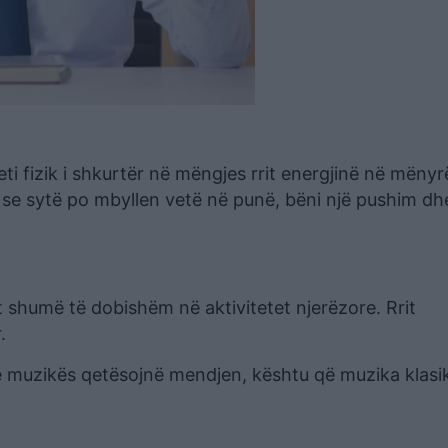
iteti fizik i shkurtër në mëngjes rrit energjinë në mëny
 se sytë po mbyllen vetë në punë, bëni një pushim dh
 shumë të dobishëm në aktivitetet njerëzore. Rrit
.
ë muzikës qetësojnë mendjen, kështu që muzika klasi