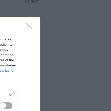
Belgium
sonal or
ection to
ou may
 personal
out of the
 downstream
B’s List of
ushqimi
 rritje