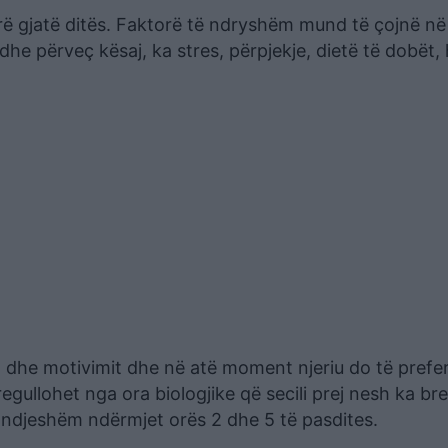
jerë gjatë ditës. Faktorë të ndryshëm mund të çojnë në
dhe përveç kësaj, ka stres, përpjekje, dietë të dobët
 dhe motivimit dhe në atë moment njeriu do të prefe
s rregullohet nga ora biologjike që secili prej nesh ka b
ie ndjeshëm ndërmjet orës 2 dhe 5 të pasdites.