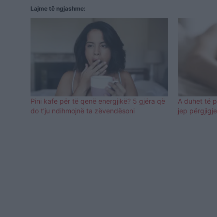
Lajme të ngjashme:
Pini kafe për të qenë energjikë? 5 gjëra që
A duhet të 
do t’ju ndihmojnë ta zëvendësoni
jep përgjigj