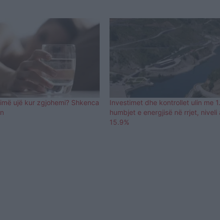
pimë ujë kur zgjohemi? Shkenca
Investimet dhe kontrollet ulin me 1
en
humbjet e energjisë në rrjet, niveli 
15.9%