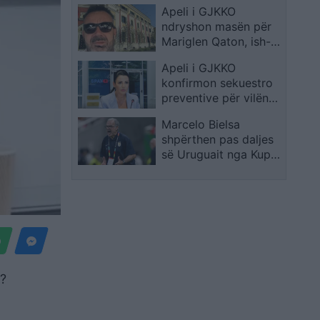
Apeli i GJKKO
Braçes dhe nisin
ndryshon masën për
marshimin drejt
Mariglen Qaton, ish-
Policisë së Tiranës
drejtori i IMT-së kalon
Apeli i GJKKO
në arrest shtëpie
konfirmon sekuestro
preventive për vilën
në Dhërmi që
Marcelo Bielsa
dyshohet se i përket
shpërthen pas daljes
Belinda Ballukut
së Uruguait nga Kupa
e Botës 2026: “Më
keni braktisur”
ë?