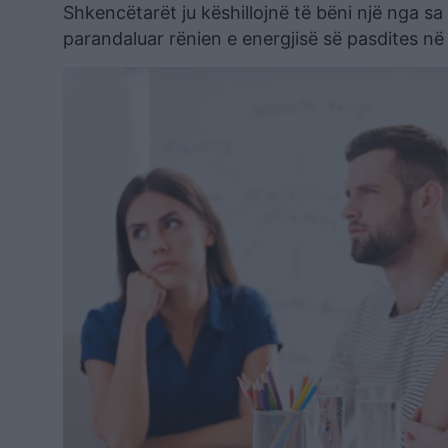
Shkencëtarët ju këshillojnë të bëni një nga sa 
parandaluar rënien e energjisë së pasdites n