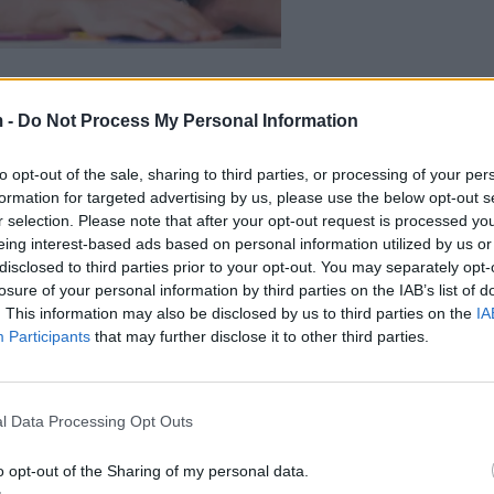
 -
Do Not Process My Personal Information
to opt-out of the sale, sharing to third parties, or processing of your per
formation for targeted advertising by us, please use the below opt-out s
r selection. Please note that after your opt-out request is processed y
eing interest-based ads based on personal information utilized by us or
disclosed to third parties prior to your opt-out. You may separately opt-
losure of your personal information by third parties on the IAB’s list of
. This information may also be disclosed by us to third parties on the
IA
Participants
that may further disclose it to other third parties.
dhe i patrazuar, është shumë e rëndësishme se çfarë 
l Data Processing Opt Outs
a proteina , të pasura me karbohidrate, çojnë në një
 na japin vetëm energji të menjëhershme.
o opt-out of the Sharing of my personal data.