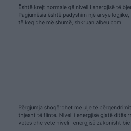
Është krejt normale që niveli i energjisë të b
Pagjumësia është padyshim një arsye logjike, 
të keq dhe më shumë, shkruan albeu.com.
Përgjumja shoqërohet me ulje të përqendrimit
thjesht të flinte. Niveli i energjisë gjatë ditë
vetes dhe vetë niveli i energjisë zakonisht b