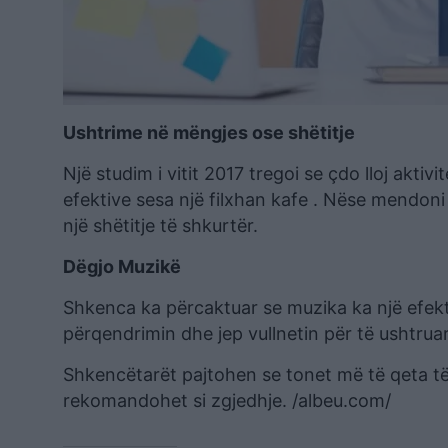
Ushtrime në mëngjes ose shëtitje
Një studim i vitit 2017 tregoi se çdo lloj aktiv
efektive sesa një filxhan kafe . Nëse mendoni
një shëtitje të shkurtër.
Dëgjo Muzikë
Shkenca ka përcaktuar se muzika ka një efekt
përqendrimin dhe jep vullnetin për të ushtruar
Shkencëtarët pajtohen se tonet më të qeta t
rekomandohet si zgjedhje. /albeu.com/