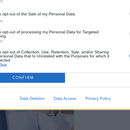
In
ët këshillojnë që në vaktin e parë gjatë ditës, të hamë
up. Këto përfshijnë perime, ushqime të pasura me prot
o opt-out of the Sale of my Personal Data.
In
.
to opt-out of processing my Personal Data for Targeted
ing.
In
o opt-out of Collection, Use, Retention, Sale, and/or Sharing
ersonal Data that Is Unrelated with the Purposes for which it
lected.
Out
CONFIRM
Data Deletion
Data Access
Privacy Policy