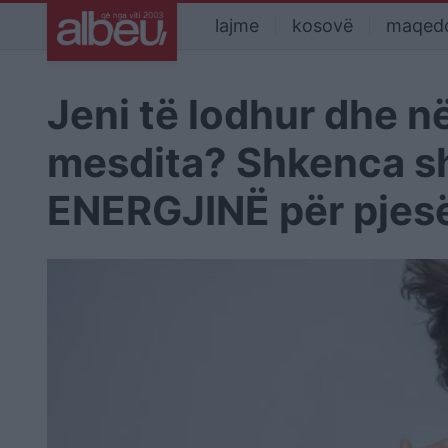
lajme
kosovë
maqed
Jeni të lodhur dhe n
mesdita? Shkenca shp
ENERGJINË për pjesën