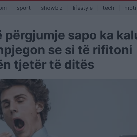
oni
sport
showbiz
lifestyle
tech
moti
ë përgjumje sapo ka kal
jegon se si të rifitoni
 tjetër të ditës