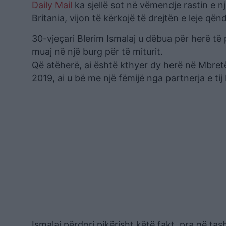
Daily Mail
ka sjellë sot në vëmendje rastin e nj
Britania, vijon të kërkojë të drejtën e leje qënd
30-vjeçari Blerim Ismalaj u dëbua për herë të 
muaj në një burg për të miturit.
Që atëherë, ai është kthyer dy herë në Mbretër
2019, ai u bë me një fëmijë nga partnerja e tij 
Ismalaj përdori pikërisht këtë fakt, pra që ta