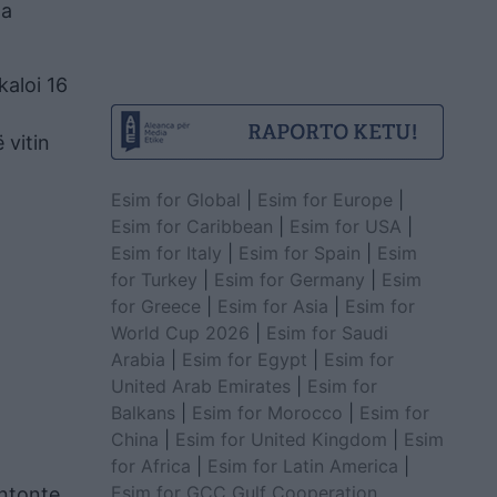
ga
kaloi 16
 vitin
Esim for Global
|
Esim for Europe
|
Esim for Caribbean
|
Esim for USA
|
Esim for Italy
|
Esim for Spain
|
Esim
for Turkey
|
Esim for Germany
|
Esim
for Greece
|
Esim for Asia
|
Esim for
World Cup 2026
|
Esim for Saudi
Arabia
|
Esim for Egypt
|
Esim for
United Arab Emirates
|
Esim for
Balkans
|
Esim for Morocco
|
Esim for
China
|
Esim for United Kingdom
|
Esim
for Africa
|
Esim for Latin America
|
Esim for GCC Gulf Cooperation
entonte