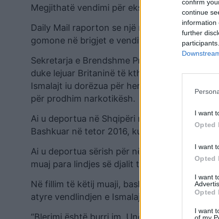
confirm you
Megjithatë vendimi për ekstradimin e tij është
continue se
information 
Daily Mail raporton se një ngjarje e tillë vjen
further disc
gomone në brigjet e vendit, një problem tejet
participants
Downstream 
Sekretarja e Brendshme Priti Patel nënshkroi
duke lejuar Britaninë të kthejë kriminelët dhe a
Ismalajt iu dorëzua për herë të parë një urd
Persona
për prodhim narkotikësh.
I want t
Ai u deportua në Shqipëri një muaj më vonë, p
Opted 
Bashkuar në tetor 2016, ku nisi një lidhje me n
I want t
Ai u deportua sërish për në Shqipëri në korrik
Opted 
muaj para lindjes së djalit të tij në gusht ku
I want 
Në fillim të këtij muaji, bashkëshortja e tij ka
Advertis
Opted 
atyre vendlindjen e Ismalajt.
I want t
“Blerimi është burri im. Unë jam gruaja e tij. S
of my P