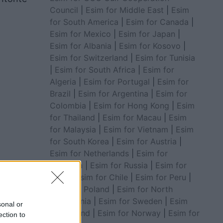
Council
|
Esim for Middle East
|
Esim
for South America
|
Esim for Canada
|
Esim for Mexico
|
Esim for Japan
|
Esim for Albania
|
Esim for Kosovo
|
Esim for Switzerland
|
Esim for Tunisia
|
Esim for South Africa
|
Esim for
Algeria
|
Esim for Portugal
|
Esim for
Brazil
|
Esim for Argentina
|
Esim for
Colombia
|
Esim for Hong Kong
|
Esim
for Thailand
|
Esim for Macau
|
Esim
for Malaysia
|
Esim for Vietnam
|
Esim
for South Korea
|
Esim for Austria
|
Esim for Netherlands
|
Esim for
Australia
|
Esim for Russia
|
Esim for
India
|
Esim for Chile
|
Esim for Peru
|
Esim for Poland
|
Esim for North
rgohej
Macedonia
|
Esim for Sweden
|
Esim
sonal or
for Finland
|
Esim for Norway
|
Esim for
ection to