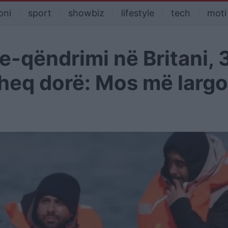
oni
sport
showbiz
lifestyle
tech
moti
eje-qëndrimi në Britani, 
 heq dorë: Mos më largo