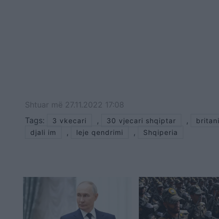
Shtuar
më
27.11.2022 17:08
Tags:
,
,
3 vkecari
30 vjecari shqiptar
britan
,
,
djali im
leje qendrimi
Shqiperia