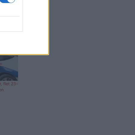
, flet 23-
on