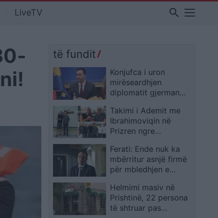
search
LiveTV
30-
të fundit
ni!
Konjufca i uron
mirëseardhjen
diplomatit gjerman
Schübel: Angazhimi i
Takimi i Ademit me
Kosovës për
Ibrahimoviqin në
integrimin evropian
Prizren ngre
mbetet i palëkundur
pritshmëritë për
Ferati: Ende nuk ka
fanellën dardane,
mbërritur asnjë firmë
detaji që s’kaloi pa u
për mbledhjen e
vënë re
jashtëzakonshme të
Helmimi masiv në
LDK-së
Prishtinë, 22 persona
të shtruar pas
konsumimit të