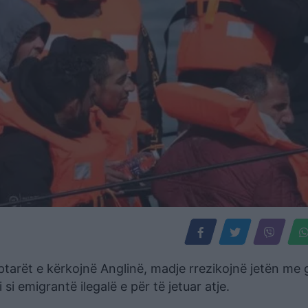
iptarët e kërkojnë Anglinë, madje rrezikojnë jetën m
si emigrantë ilegalë e për të jetuar atje.