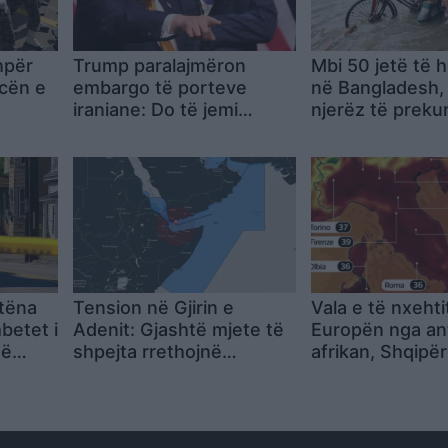
shpër
Trump paralajmëron
Mbi 50 jetë të
cën e
embargo të porteve
në Bangladesh, 
iraniane: Do të jemi
njerëz të preku
HBA-në
“gardianët” e Hormuzit
vërshimet shka
htëna
Tension në Gjirin e
Vala e të nxehti
betet i
Adenit: Gjashtë mjete të
Europën nga ant
Në
shpejta rrethojnë
afrikan, Shqipër
ë
cisternën, rojet detare
ndikimin e tem
hapin zjarr paralajmërues
të larta