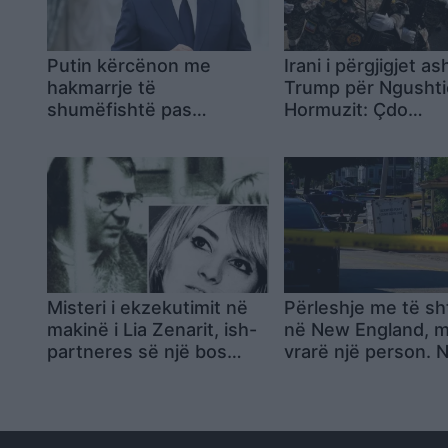
Putin kërcënon me
Irani i përgjigjet a
hakmarrje të
Trump për Ngushti
shumëfishtë pas
Hormuzit: Çdo
goditjeve ukrainase në
mbështetje për S
tokën ruse
shihet si kërcënim
Misteri i ekzekutimit në
Përleshje me të s
makinë i Lia Zenarit, ish-
në New England, m
partneres së një bos
vrarë një person. 
mafioz italian
ngjarje të përfshir
agjentë të ICE