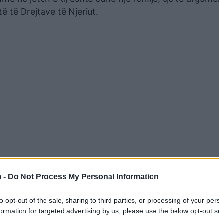
të të Drejtave të Njeriut.
 -
Do Not Process My Personal Information
do të ndikohej negativisht nëse ai do të detyrohej të la
to opt-out of the sale, sharing to third parties, or processing of your per
formation for targeted advertising by us, please use the below opt-out s