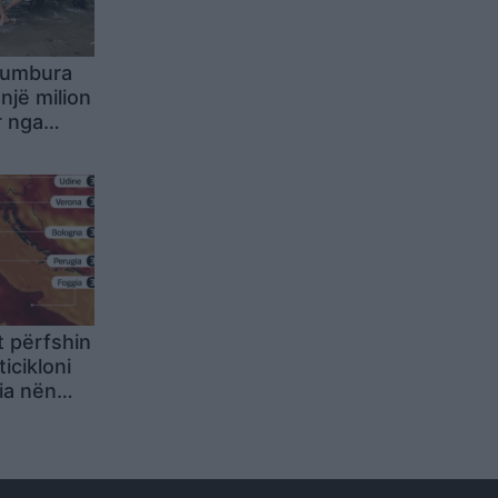
 humbura
një milion
r nga
tërrimtare
t përfshin
icikloni
ia nën
peraturave