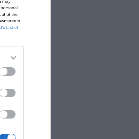
Belgium
ou may
 personal
out of the
rrijnë e
 downstream
B’s List of
021,
 u dënua
e
19, një
reguar
jë vizë