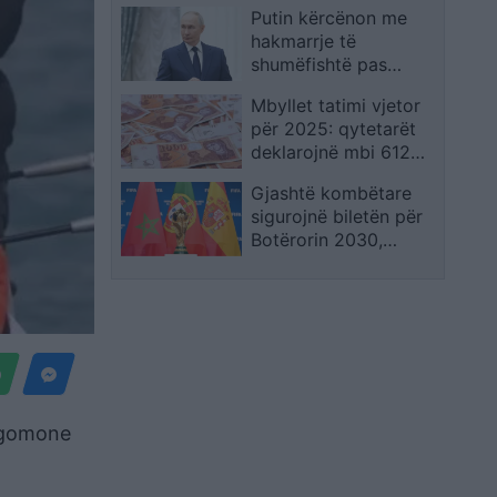
Putin kërcënon me
ushqimit tek “Sach
hakmarrje të
Pizza”
shumëfishtë pas
goditjeve ukrainase
Mbyllet tatimi vjetor
në tokën ruse
për 2025: qytetarët
deklarojnë mbi 612
miliardë denarë të
Gjashtë kombëtare
ardhura
sigurojnë biletën për
Botërorin 2030,
ndërsa edicioni 2026
ende nuk ka filluar
e gomone