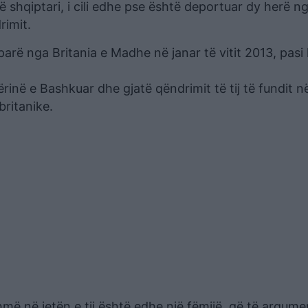
ë shqiptari, i cili edhe pse është deportuar dy herë n
rimit.
parë nga Britania e Madhe në janar të vitit 2013, pasi 
inë e Bashkuar dhe gjatë qëndrimit të tij të fundit në
britanike.
shmë në jetën e tij është edhe një fëmijë, që të argum