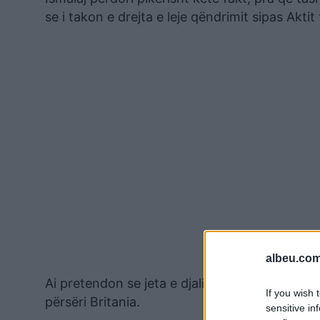
se i takon e drejta e leje qëndrimit sipas Aktit 
albeu.com
Ai pretendon se jeta e djalit të tij tre vjeçar 
If you wish 
përsëri Britania.
sensitive in