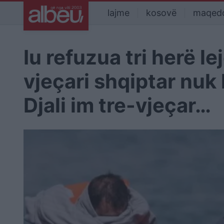
lajme
kosovë
maqed
Iu refuzua tri herë l
vjeçari shqiptar nuk
Djali im tre-vjeçar…