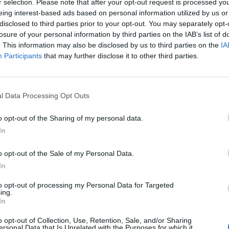
r selection. Please note that after your opt-out request is processed y
 lënë në fuqi nga gjykata.
eing interest-based ads based on personal information utilized by us or
disclosed to third parties prior to your opt-out. You may separately opt-
 pasi Britania e konsideron fluksin e shqiptarëve që mbë
losure of your personal information by third parties on the IAB’s list of
 shqetësues.
. This information may also be disclosed by us to third parties on the
IA
Participants
that may further disclose it to other third parties.
 një marrëveshje deportimi me Shqipërinë në korrik 2
zilkërkuesit të cilëve i refuzohet azili.
hër dëbimi në dhjetor 2012 në moshën 20-vjeçare, pasi
l Data Processing Opt Outs
o opt-out of the Sharing of my personal data.
or e shkeli këtë urdhër duke u kthyer në Mbretërinë 
In
jë britanike, nënë e dy fëmijëve.
o opt-out of the Sale of my Personal Data.
 2018, por u rikthye në Britaninë e Madhe në janar 20
In
r edhe u kurorëzua në martesë me partneren.
to opt-out of processing my Personal Data for Targeted
 udhëtuar drejt Shqipërisë me tre fëmijët e saj për t’u t
ing.
In
o opt-out of Collection, Use, Retention, Sale, and/or Sharing
ë bashku kemi një fëmijë, një djalë tre vjeç. Ai nuk ka n
ersonal Data that Is Unrelated with the Purposes for which it