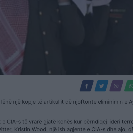
lënë një kopje të artikullit që njoftonte eliminimin e 
 e CIA-s të vrarë gjatë kohës kur përndiqej lideri terro
itter, Kristin Wood, një ish agjente e CIA-s dhe ajo, q