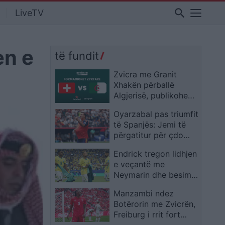
search
LiveTV
en e
të fundit
Zvicra me Granit
Xhakën përballë
Algjerisë, publikohen
formacionet zyrtare
Oyarzabal pas triumfit
të Spanjës: Jemi të
përgatitur për çdo
kundërshtar
Endrick tregon lidhjen
e veçantë me
Neymarin dhe besimin
e madh te Ancelotti
Manzambi ndez
Botërorin me Zvicrën,
Freiburg i rrit fort
vlerën në treg