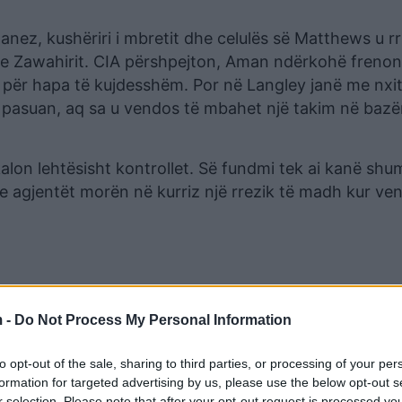
nez, kushëriri i mbretit dhe celulës së Matthews u rr
n e Zawahirit. CIA përshpejton, Aman ndërkohë freno
jë për hapa të kujdesshëm. Por në Langley janë me nxi
et pasuan, aq sa u vendos të mbahet një takim në baz
lon lehtësisht kontrollet. Së fundmi tek ai kanë shu
e agjentët morën në kurriz një rrezik të madh kur v
 -
Do Not Process My Personal Information
to opt-out of the sale, sharing to third parties, or processing of your per
formation for targeted advertising by us, please use the below opt-out s
r selection. Please note that after your opt-out request is processed y