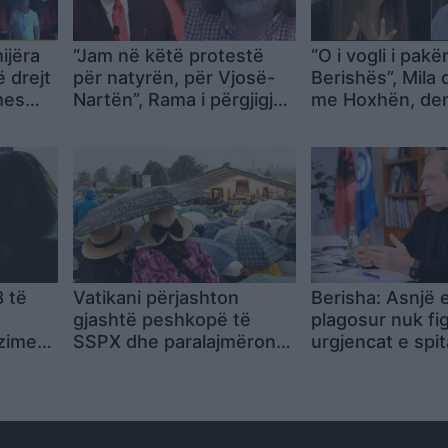
ijëra
“Jam në këtë protestë
“O i vogli i pakë
 drejt
për natyrën, për Vjosë-
Berishës”, Mila
mes
Nartën”, Rama i përgjigjet
me Hoxhën, dem
licisë
Dorian Matlijës: E vetmja
Po të përdor R
zgjidhje është dialogu me
qeverinë
8 të
Vatikani përjashton
Berisha: Asnjë e
gjashtë peshkopë të
plagosur nuk fi
zimesh
SSPX dhe paralajmëron
urgjencat e spit
e pas
masa edhe për
Tiranës
mbështetësit zyrtarë të
grupit