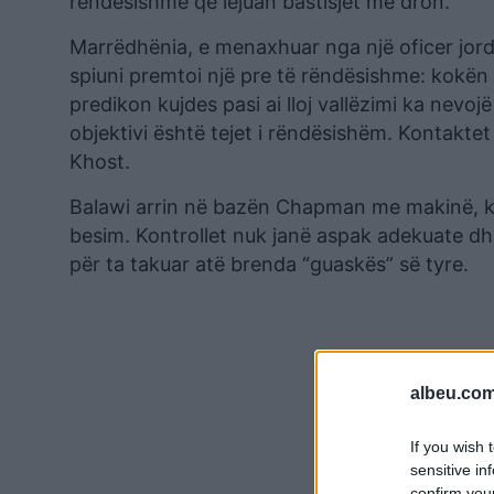
rëndësishme që lejuan bastisjet me dron.
Marrëdhënia, e menaxhuar nga një oficer jorda
spiuni premtoi një pre të rëndësishme: kokë
predikon kujdes pasi ai lloj vallëzimi ka nevo
objektivi është tejet i rëndësishëm. Kontakt
Khost.
Balawi arrin në bazën Chapman me makinë, ka
besim. Kontrollet nuk janë aspak adekuate dh
për ta takuar atë brenda “guaskës” së tyre.
albeu.com
If you wish 
sensitive in
confirm you