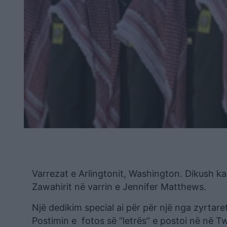
Varrezat e Arlingtonit, Washington. Dikush ka 
Zawahirit në varrin e Jennifer Matthews.
Një dedikim special ai për për një nga zyrtaret
Postimin e fotos së “letrës” e postoi në në Tw