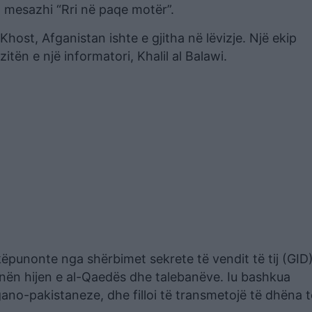
 mesazhi “Rri në paqe motër”.
st, Afganistan ishte e gjitha në lëvizje. Një ekip
itën e një informatori, Khalil al Balawi.
këpunonte nga shërbimet sekrete të vendit të tij (GID
 nën hijen e al-Qaedës dhe talebanëve. Iu bashkua
no-pakistaneze, dhe filloi të transmetojë të dhëna t