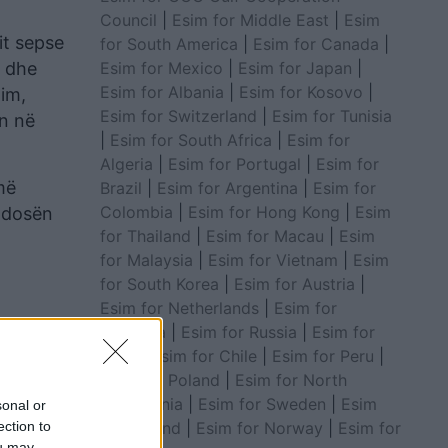
Council
|
Esim for Middle East
|
Esim
it sepse
for South America
|
Esim for Canada
|
Esim for Mexico
|
Esim for Japan
|
n dhe
Esim for Albania
|
Esim for Kosovo
|
tim,
Esim for Switzerland
|
Esim for Tunisia
ën në
|
Esim for South Africa
|
Esim for
Algeria
|
Esim for Portugal
|
Esim for
më
Brazil
|
Esim for Argentina
|
Esim for
Colombia
|
Esim for Hong Kong
|
Esim
endosën
for Thailand
|
Esim for Macau
|
Esim
for Malaysia
|
Esim for Vietnam
|
Esim
for South Korea
|
Esim for Austria
|
Esim for Netherlands
|
Esim for
Australia
|
Esim for Russia
|
Esim for
India
|
Esim for Chile
|
Esim for Peru
|
Esim for Poland
|
Esim for North
Macedonia
|
Esim for Sweden
|
Esim
sonal or
for Finland
|
Esim for Norway
|
Esim for
ection to
ou may