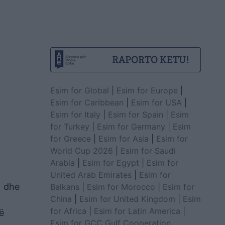
Esim for Global
|
Esim for Europe
|
Esim for Caribbean
|
Esim for USA
|
Esim for Italy
|
Esim for Spain
|
Esim
for Turkey
|
Esim for Germany
|
Esim
for Greece
|
Esim for Asia
|
Esim for
World Cup 2026
|
Esim for Saudi
Arabia
|
Esim for Egypt
|
Esim for
United Arab Emirates
|
Esim for
) dhe
Balkans
|
Esim for Morocco
|
Esim for
China
|
Esim for United Kingdom
|
Esim
for Africa
|
Esim for Latin America
|
ë
Esim for GCC Gulf Cooperation