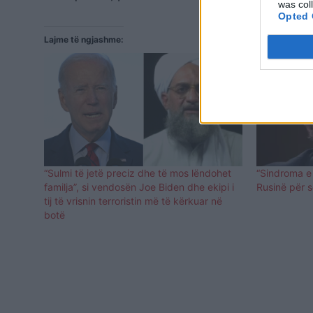
was col
Opted 
Lajme të ngjashme:
“Sulmi të jetë preciz dhe të mos lëndohet
“Sindroma e
familja”, si vendosën Joe Biden dhe ekipi i
Rusinë për 
tij të vrisnin terroristin më të kërkuar në
botë