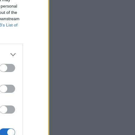
Belgium
 personal
out of the
 downstream
kishin
B’s List of
ë takojë
ngarkesë
nal
het në
 apo i
 të
orëve.
re
zonat