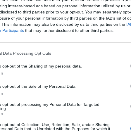
eing interest-based ads based on personal information utilized by us or
disclosed to third parties prior to your opt-out. You may separately opt-
losure of your personal information by third parties on the IAB’s list of
ërgatitur edhe një tortë sepse është ditëlindja e tij. I 
. This information may also be disclosed by us to third parties on the
IA
Participants
that may further disclose it to other third parties.
e fsheh ekstremisti: ai zbret nga makina dhe shkon t
anë vendosur në një gjysmërreth, duke aktivizuar një 
l Data Processing Opt Outs
eri jordanez dhe anëtarë të tjerë të “ekipit” operacio
zhin amerikan.
o opt-out of the Sharing of my personal data.
In
misht terrorist, pastaj në shërbim të armikut, pastaj kthe
uar mendje në varësi të momentit, sepse nën presion,
o opt-out of the Sale of my Personal Data.
ër të mbijetuar. Ose, në fund, ai mund të ketë pranuar
In
 fajin e tij, një zgjedhje jo e pazakontë e bashkëpunët
to opt-out of processing my Personal Data for Targeted
ing.
, goditje. Jennifer Matthews, e martuar dhe nënë e t
In
pozicion të vështirë në “territorin indian” siç quhen 
o opt-out of Collection, Use, Retention, Sale, and/or Sharing
madhe të karrierës së saj si analiste.
ersonal Data that Is Unrelated with the Purposes for which it