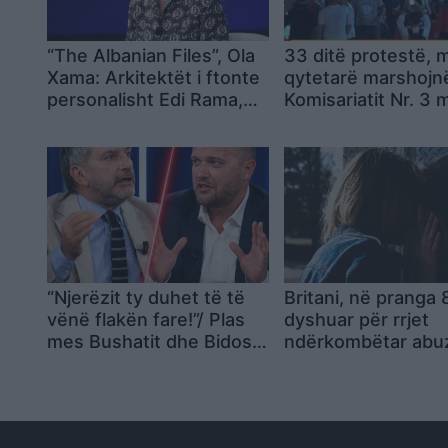
“The Albanian Files”, Ola
33 ditë protestë, m
Xama: Arkitektët i ftonte
qytetarë marshojnë
personalisht Edi Rama,
Komisariatit Nr. 3 
dyshime për konflikt
thirrjeve kundër po
interesi
“Njerëzit ty duhet të të
Britani, në pranga 
vënë flakën fare!”/ Plas
dyshuar për rrjet
mes Bushatit dhe Bidos:
ndërkombëtar abu
Mbron hajdutët dhe tund
seksuale ndaj grav
flamurin e patriotizmit!
drogimit