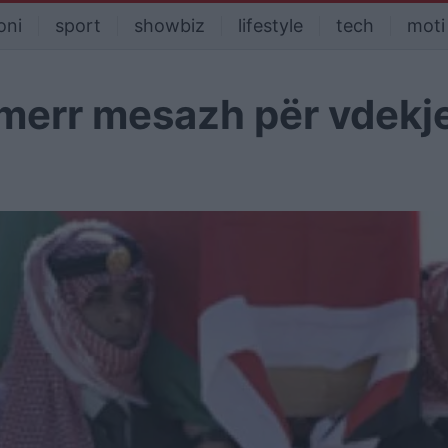
oni
sport
showbiz
lifestyle
tech
moti
 merr mesazh për vdekj