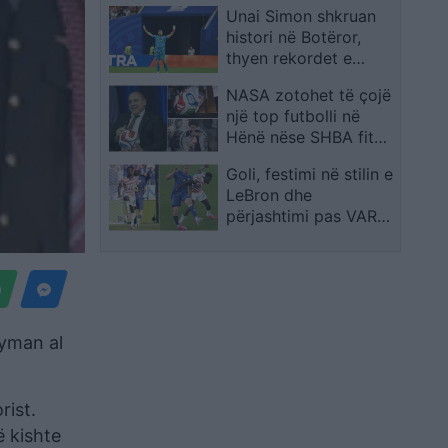
Unai Simon shkruan
histori në Botëror,
thyen rekordet e
Zengës dhe Casillas
NASA zotohet të çojë
një top futbolli në
Hënë nëse SHBA fiton
Kupën e Botës 2026
Goli, festimi në stilin e
LeBron dhe
përjashtimi pas VAR-
it: Folarin Balogun u
bë menjëherë i njohur
në SHBA
Ayman al
rist.
ë kishte