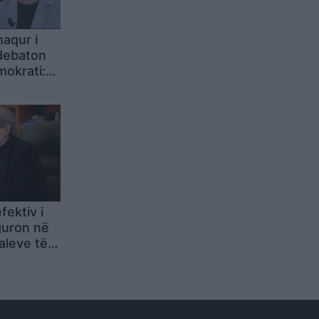
naqur i
 debaton
okrati:
ama
fektiv i
guron në
aleve të