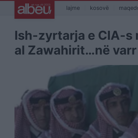
lajme
kosovë
maqed
Ish-zyrtarja e CIA-s
al Zawahirit…në varr