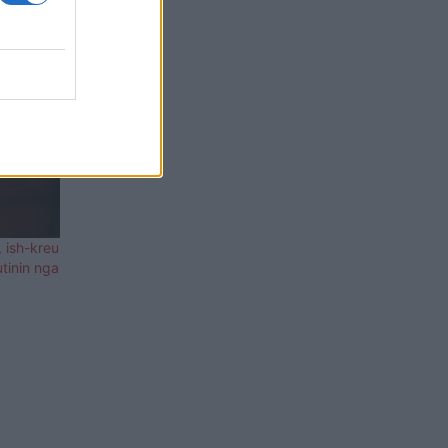
, ish-kreu
utinin nga