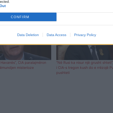
lected.
Out
CONFIRM
Data Deletion
Data Access
Privacy Policy
 Havanës”, CIA paralajmëron
“Në Rusi ka nisur një grusht shteti”
sëmundjen misterioze
i CIA-s tregon kush do e rrëzojë P
pushteti