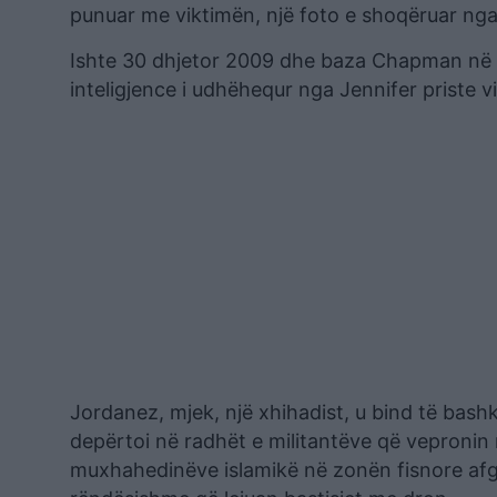
punuar me viktimën, një foto e shoqëruar nga
Ishte 30 dhjetor 2009 dhe baza Chapman në Kho
inteligjence i udhëhequr nga Jennifer priste viz
Jordanez, mjek, një xhihadist, u bind të bash
depërtoi në radhët e militantëve që vepronin
muxhahedinëve islamikë në zonën fisnore afga