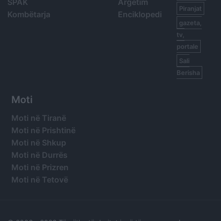
SPAK
Argetim
Piranjat
Kombëtarja
Enciklopedi
gazeta,
tv,
portale
Sali
Berisha
Moti
Moti në Tiranë
Moti në Prishtinë
Moti në Shkup
Moti në Durrës
Moti në Prizren
Moti në Tetovë