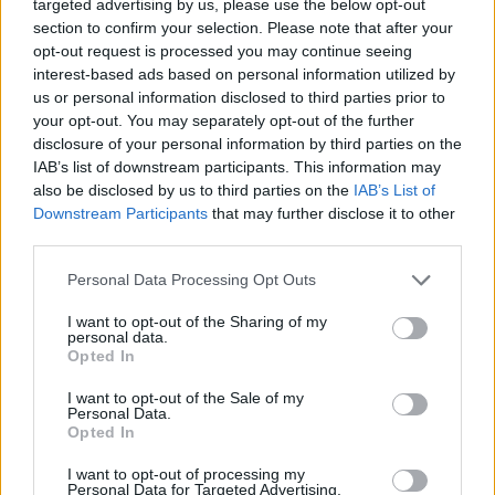
targeted advertising by us, please use the below opt-out
section to confirm your selection. Please note that after your
opt-out request is processed you may continue seeing
interest-based ads based on personal information utilized by
us or personal information disclosed to third parties prior to
your opt-out. You may separately opt-out of the further
disclosure of your personal information by third parties on the
IAB’s list of downstream participants. This information may
also be disclosed by us to third parties on the
IAB’s List of
Downstream Participants
that may further disclose it to other
third parties.
Personal Data Processing Opt Outs
I want to opt-out of the Sharing of my
personal data.
Opted In
I want to opt-out of the Sale of my
Personal Data.
Opted In
Esim for Global
|
Esim for Europe
|
Esim for Caribbean
I want to opt-out of processing my
|
Esim for USA
|
Esim for Italy
|
Esim for Spain
|
Esim
Personal Data for Targeted Advertising.