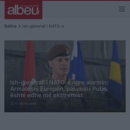
keyboard_arrow_right
Ballina
Ish-gjenerali i NATO-s
Ish-gjenerali i NATO-s ngre alarmin:
Armatosni Europën, pasuesi i Putin
është edhe më ekstremist
4 vit me parë
schedule