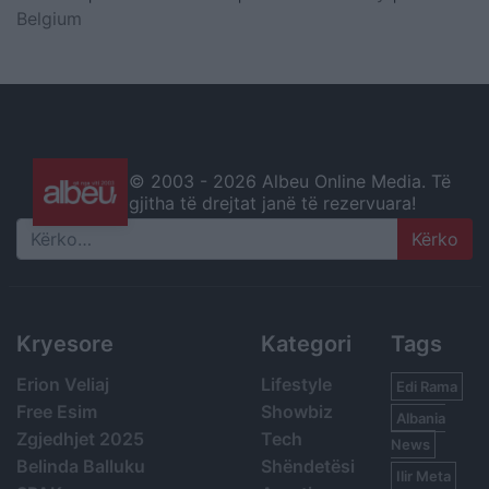
Belgium
© 2003 -
2026 Albeu Online Media. Të
gjitha të drejtat janë të rezervuara!
Search
Kryesore
Kategori
Tags
Erion Veliaj
Lifestyle
Edi Rama
Free Esim
Showbiz
Albania
Zgjedhjet 2025
Tech
News
Belinda Balluku
Shëndetësi
Ilir Meta