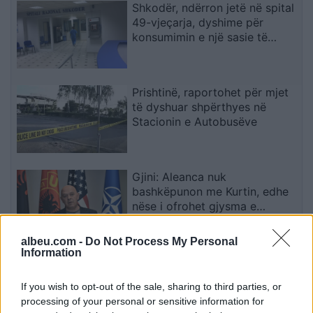
Shkodër, ndërron jetë në spital
49-vjeçarja, dyshime për
konsumimin e një sasie të
madhe ilaçesh
Prishtinë, raportohet për mjet
të dyshuar shpërthyes në
Stacionin e Autobusëve
Gjini: Aleanca nuk
bashkëpunon me Kurtin, edhe
nëse i ofrohet gjysma e
qeverisë
albeu.com -
Do Not Process My Personal
Information
Dibrani pret zyrtarë të FBI-së,
diskutohet forcimi i sigurisë
If you wish to opt-out of the sale, sharing to third parties, or
dhe parandalimi i terrorizmit
processing of your personal or sensitive information for