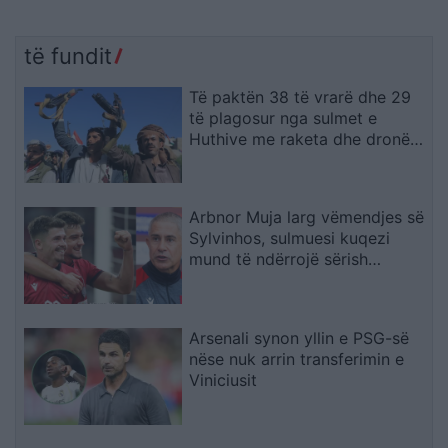
të fundit
Të paktën 38 të vrarë dhe 29
të plagosur nga sulmet e
Huthive me raketa dhe dronë
kundër ushtrisë së Jemenit
Arbnor Muja larg vëmendjes së
Sylvinhos, sulmuesi kuqezi
mund të ndërrojë sërish
skuadër
Arsenali synon yllin e PSG-së
nëse nuk arrin transferimin e
Viniciusit