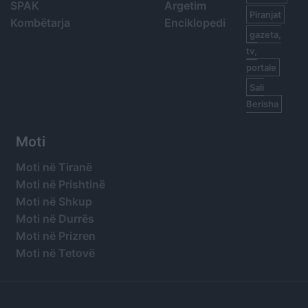
SPAK
Argetim
Piranjat
Kombëtarja
Enciklopedi
gazeta,
tv,
portale
Sali
Berisha
Moti
Moti në Tiranë
Moti në Prishtinë
Moti në Shkup
Moti në Durrës
Moti në Prizren
Moti në Tetovë