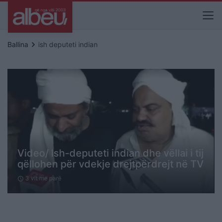
keyboard_arrow_right
Ballina
ish deputeti indian
Video/ Ish-deputeti indian dhe vëllai i tij
qëllohen për vdekje drejtpërdrejt në TV
3 vit me parë
schedule