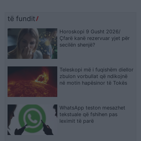
të fundit
Horoskopi 9 Gusht 2026/
Çfarë kanë rezervuar yjet për
secilën shenjë?
Teleskopi më i fuqishëm diellor
zbulon vorbullat që ndikojnë
në motin hapësinor të Tokës
WhatsApp teston mesazhet
tekstuale që fshihen pas
leximit të parë