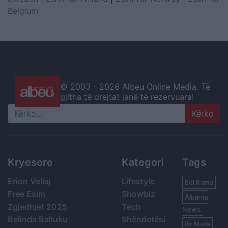
Belgium
© 2003 -
2026 Albeu Online Media. Të
gjitha të drejtat janë të rezervuara!
Search
Kryesore
Kategori
Tags
Erion Veliaj
Lifestyle
Edi Rama
Free Esim
Showbiz
Albania
Zgjedhjet 2025
Tech
News
Belinda Balluku
Shëndetësi
Ilir Meta