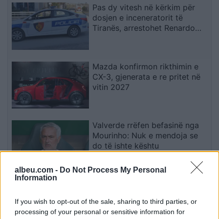
Pas dy vitesh në kërkim për
dosjen e inceneratorit të
Tiranës, arrestohet Renardo
Nallbani në Palasë
Mazda konfirmon rikthimin e
CX-3, gjenerata e re pritet në
vitin 2027
Valverde rrëfen befasinë nga
Mourinho: Nuk e mendoja se
do të ishte kështu
albeu.com -
Do Not Process My Personal
Information
Arrestohet 73-vjeçari në Krujë,
ndezi zjarr për të djegur barin
If you wish to opt-out of the sale, sharing to third parties, or
dhe flakët u përhapën drejt
processing of your personal or sensitive information for
malit