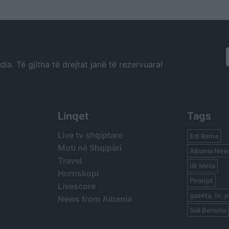
a. Të gjitha të drejtat janë të rezervuara!
Linqet
Tags
Live tv shqiptare
Edi Rama
Moti në Shqipëri
Albania New
Travel
Ilir Meta
Horoskopi
Piranjat
Livescore
gazeta, tv, p
News from Albania
Sali Berisha