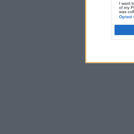
I want t
of my P
was col
Opted 