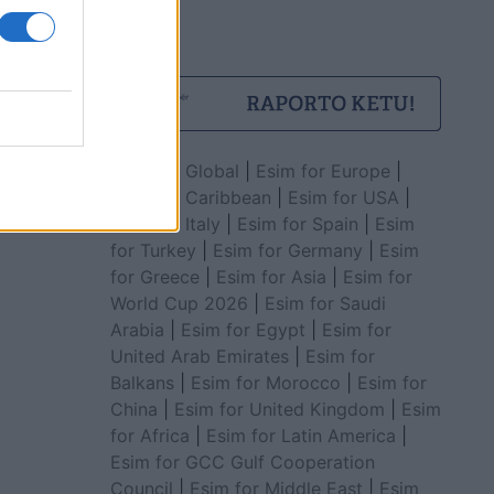
Esim for Global
|
Esim for Europe
|
Esim for Caribbean
|
Esim for USA
|
Esim for Italy
|
Esim for Spain
|
Esim
for Turkey
|
Esim for Germany
|
Esim
for Greece
|
Esim for Asia
|
Esim for
World Cup 2026
|
Esim for Saudi
Arabia
|
Esim for Egypt
|
Esim for
United Arab Emirates
|
Esim for
Balkans
|
Esim for Morocco
|
Esim for
China
|
Esim for United Kingdom
|
Esim
for Africa
|
Esim for Latin America
|
Esim for GCC Gulf Cooperation
Council
|
Esim for Middle East
|
Esim