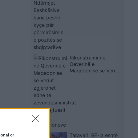
pozitës së
shqiptarëve
Rikonstruimi në
Qeverinë e
Maqedonisë së Veriut
zgjerohet edhe te
zëvendësministrat
dhe drejtuesit e
institucioneve
Taravari: BE-ja është
sonal or