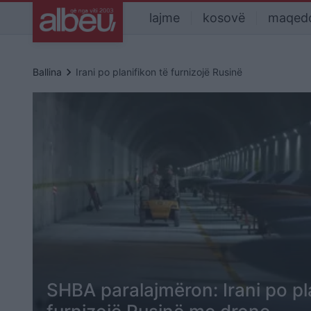
lajme
kosovë
maqed
keyboard_arrow_right
Ballina
Irani po planifikon të furnizojë Rusinë
SHBA paralajmëron: Irani po pl