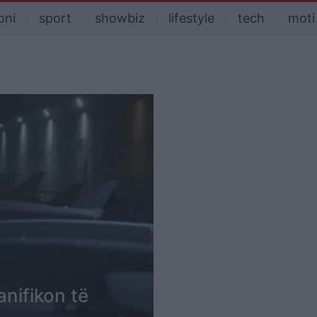
oni
sport
showbiz
lifestyle
tech
moti
anifikon të