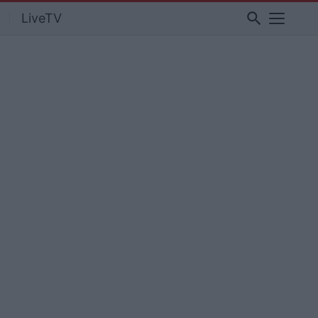
search
LiveTV