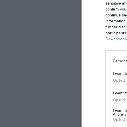
sensitive in
confirm you
continue se
information 
further disc
participants
Downstream 
Persona
I want t
Opted 
I want t
Opted 
I want 
Advertis
Opted 