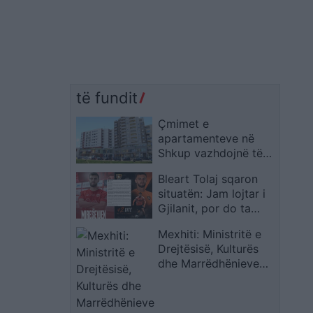
të fundit
Çmimet e
apartamenteve në
Shkup vazhdojnë të
shënojnë rritje
Bleart Tolaj sqaron
situatën: Jam lojtar i
Gjilanit, por do ta
ndihmoj Ballkanin në
Mexhiti: Ministritë e
dy ndeshje evropiane
Drejtësisë, Kulturës
dhe Marrëdhënieve
Ndërmjet Bashkësive
kanë peshë kyçe për
përmirësimin e