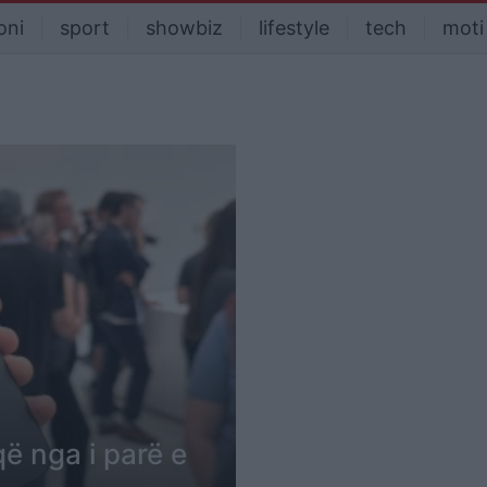
oni
sport
showbiz
lifestyle
tech
moti
që nga i parë e