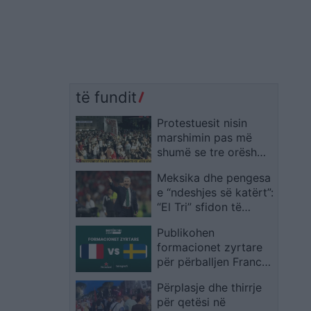
të fundit
Protestuesit nisin
marshimin pas më
shumë se tre orësh
para Kryeministrisë,
Meksika dhe pengesa
organizatorët
e “ndeshjes së katërt”:
thërrasin tubim nesër
“El Tri” sfidon të
në 10:00 para SPAK
shkuarën në Kupën e
Publikohen
Botës 2026 me Javier
formacionet zyrtare
Aguirre
për përballjen Francë
– Suedi në Botërorin
Përplasje dhe thirrje
2026
për qetësi në