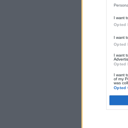
Persona
I want t
Opted 
I want t
Opted 
I want 
Advertis
Opted 
I want t
of my P
was col
Opted 