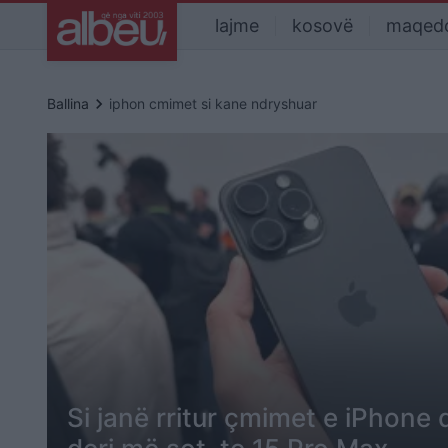
lajme
kosovë
maqed
keyboard_arrow_right
Ballina
iphon cmimet si kane ndryshuar
Si janë rritur çmimet e iPhone 