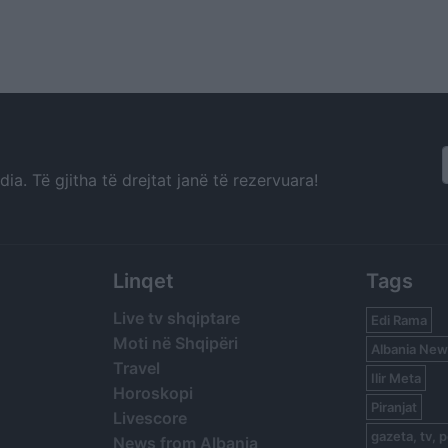
a. Të gjitha të drejtat janë të rezervuara!
Linqet
Tags
Live tv shqiptare
Edi Rama
Moti në Shqipëri
Albania New
Travel
Ilir Meta
Horoskopi
Piranjat
Livescore
gazeta, tv, p
News from Albania