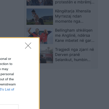
protestën e mbrëmjes
së sotme
Këngëtarja Xhensila
Myrtezaj ndan
momente nga
pushimet familjare
Bellingham shkëlqen
me Anglinë, ndërsa
Kane mbetet në garë
për Topin e Artë
Tragjedi nga zjarri në
Derven pranë
sonal or
Selanikut, humbin
ection to
jetën babai dhe djali,
ou may
plagoset
 personal
bashkëshortja
out of the
 downstream
B’s List of