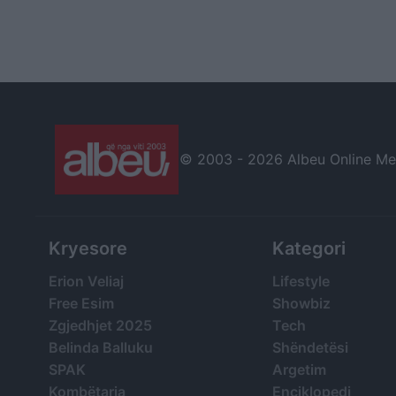
© 2003 -
2026 Albeu Online Medi
Kryesore
Kategori
Erion Veliaj
Lifestyle
Free Esim
Showbiz
Zgjedhjet 2025
Tech
Belinda Balluku
Shëndetësi
SPAK
Argetim
Kombëtarja
Enciklopedi