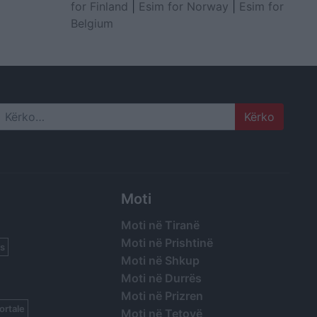
for Finland
|
Esim for Norway
|
Esim for
Belgium
Search
Moti
Moti në Tiranë
Moti në Prishtinë
s
Moti në Shkup
Moti në Durrës
Moti në Prizren
ortale
Moti në Tetovë