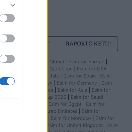
Esim for Global
|
Esim for Europe
|
Esim for Caribbean
|
Esim for USA
|
Esim for Italy
|
Esim for Spain
|
Esim
for Turkey
|
Esim for Germany
|
Esim
for Greece
|
Esim for Asia
|
Esim for
World Cup 2026
|
Esim for Saudi
Arabia
|
Esim for Egypt
|
Esim for
United Arab Emirates
|
Esim for
Balkans
|
Esim for Morocco
|
Esim for
China
|
Esim for United Kingdom
|
Esim