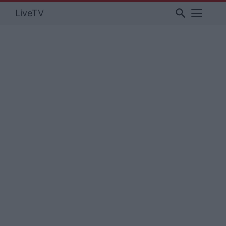
search
LiveTV