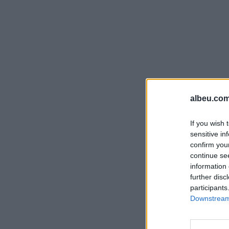
albeu.com
If you wish 
sensitive in
confirm you
continue se
information 
further disc
participants
Downstream 