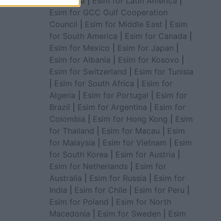
for Africa
|
Esim for Latin America
|
Esim for GCC Gulf Cooperation
Council
|
Esim for Middle East
|
Esim
for South America
|
Esim for Canada
|
Esim for Mexico
|
Esim for Japan
|
Esim for Albania
|
Esim for Kosovo
|
Esim for Switzerland
|
Esim for Tunisia
|
Esim for South Africa
|
Esim for
Algeria
|
Esim for Portugal
|
Esim for
Brazil
|
Esim for Argentina
|
Esim for
Colombia
|
Esim for Hong Kong
|
Esim
for Thailand
|
Esim for Macau
|
Esim
for Malaysia
|
Esim for Vietnam
|
Esim
for South Korea
|
Esim for Austria
|
Esim for Netherlands
|
Esim for
Australia
|
Esim for Russia
|
Esim for
India
|
Esim for Chile
|
Esim for Peru
|
Esim for Poland
|
Esim for North
Macedonia
|
Esim for Sweden
|
Esim