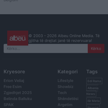
© 2003 -
2026 Albeu Online Media. Të
gjitha të drejtat janë të rezervuara!
Search
Kryesore
Kategori
Tags
Erion Veliaj
Lifestyle
Edi Rama
Free Esim
Showbiz
Albania
Zgjedhjet 2025
Tech
News
Belinda Balluku
Shëndetësi
Ilir Meta
SPAK
Argetim
Piranjat