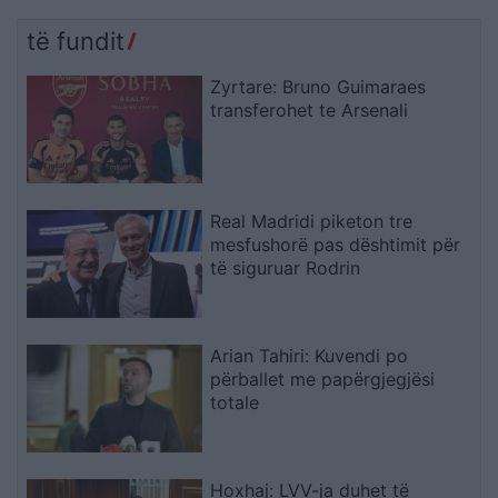
të fundit
Zyrtare: Bruno Guimaraes
transferohet te Arsenali
Real Madridi piketon tre
mesfushorë pas dështimit për
të siguruar Rodrin
Arian Tahiri: Kuvendi po
përballet me papërgjegjësi
totale
Hoxhaj: LVV-ja duhet të