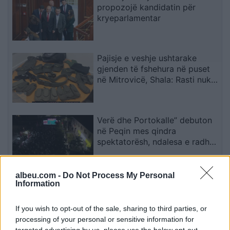
propozojë kandidatin për
kryeparlamentar
Pajisje e veshje ushtarake
gjenden të fshehura në puset
në Mitrovicë, Shala: Rasti nuk
mund të shihet si incident i
veçuar
Verë dhe Portokalle” debuton
në Peqin mes qindra
spektatorësh, ndalesa e radhës
në Kavajë
albeu.com -
Do Not Process My Personal
Berisha kundër reformës
Information
territoriale: Po përdoret si
instrument për shpopullimin e
If you wish to opt-out of the sale, sharing to third parties, or
Shqipërisë
processing of your personal or sensitive information for
targeted advertising by us, please use the below opt-out