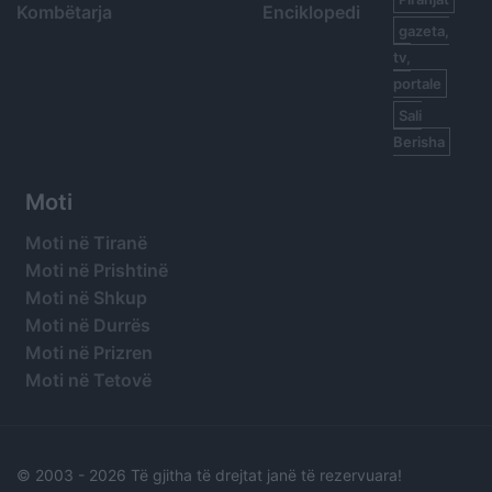
Kombëtarja
Enciklopedi
gazeta,
tv,
portale
Sali
Berisha
Moti
Moti në Tiranë
Moti në Prishtinë
Moti në Shkup
Moti në Durrës
Moti në Prizren
Moti në Tetovë
© 2003 -
2026 Të gjitha të drejtat janë të rezervuara!