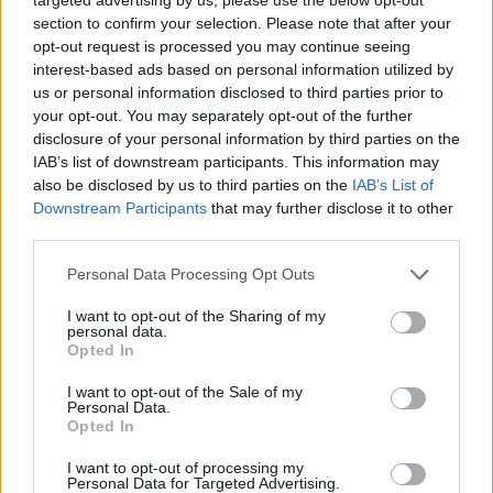
section to confirm your selection. Please note that after your
opt-out request is processed you may continue seeing
interest-based ads based on personal information utilized by
us or personal information disclosed to third parties prior to
your opt-out. You may separately opt-out of the further
disclosure of your personal information by third parties on the
IAB’s list of downstream participants. This information may
also be disclosed by us to third parties on the
IAB’s List of
Downstream Participants
that may further disclose it to other
third parties.
Personal Data Processing Opt Outs
I want to opt-out of the Sharing of my
personal data.
Opted In
I want to opt-out of the Sale of my
Personal Data.
Opted In
Esim for Global
|
Esim for Europe
|
Esim for Caribbean
|
Esim for USA
|
Esim for Italy
|
Esim for Spain
|
Esim
I want to opt-out of processing my
for Turkey
|
Esim for Germany
|
Esim for Greece
|
Esim
Personal Data for Targeted Advertising.