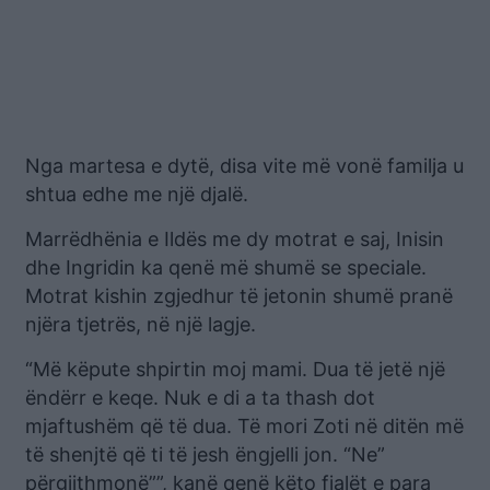
Nga martesa e dytë, disa vite më vonë familja u
shtua edhe me një djalë.
Marrëdhënia e Ildës me dy motrat e saj, Inisin
dhe Ingridin ka qenë më shumë se speciale.
Motrat kishin zgjedhur të jetonin shumë pranë
njëra tjetrës, në një lagje.
“Më këpute shpirtin moj mami. Dua të jetë një
ëndërr e keqe. Nuk e di a ta thash dot
mjaftushëm që të dua. Të mori Zoti në ditën më
të shenjtë që ti të jesh ëngjelli jon. “Ne”
përgjithmonë””, kanë qenë këto fjalët e para