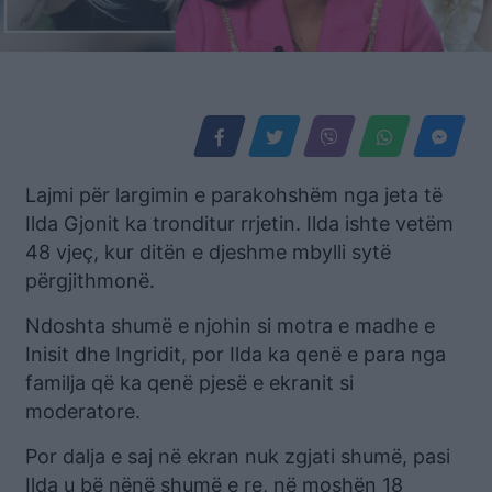
Lajmi për largimin e parakohshëm nga jeta të
Ilda Gjonit ka tronditur rrjetin. Ilda ishte vetëm
48 vjeç, kur ditën e djeshme mbylli sytë
përgjithmonë.
Ndoshta shumë e njohin si motra e madhe e
Inisit dhe Ingridit, por Ilda ka qenë e para nga
familja që ka qenë pjesë e ekranit si
moderatore.
Por dalja e saj në ekran nuk zgjati shumë, pasi
Ilda u bë nënë shumë e re, në moshën 18