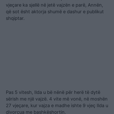
vjeçare ka sjellë në jetë vajzën e parë, Annën,
që sot ësht aktorja shumë e dashur e publikut
shqiptar.
Pas 5 vitesh, Ilda u bë nënë për herë të dytë
sërish me një vajzë. 4 vite më vonë, në moshën
27 vjeçare, kur vajza e madhe ishte 9 vjeç Ilda u
divorcua me bashkëshortin.