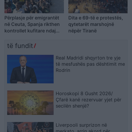
Përplasje për emigrantët
Dita e 69-të e protestës,
në Ceuta, Spanja rikthen
qytetarët marshojnë
kontrollet kufitare ndaj
nëpër Tiranë
udhëtarëve nga Italia
të fundit
Real Madridi shqyrton tre yje
të mesfushës pas dështimit me
Rodrin
Horoskopi 8 Gusht 2026/
Çfarë kanë rezervuar yjet për
secilën shenjë?
Liverpooli surprizon në
merkato, arrin akord për