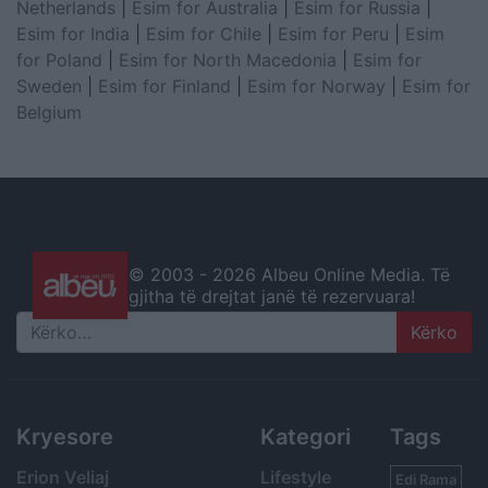
Netherlands
|
Esim for Australia
|
Esim for Russia
|
Esim for India
|
Esim for Chile
|
Esim for Peru
|
Esim
for Poland
|
Esim for North Macedonia
|
Esim for
Sweden
|
Esim for Finland
|
Esim for Norway
|
Esim for
Belgium
© 2003 -
2026 Albeu Online Media. Të
gjitha të drejtat janë të rezervuara!
Search
Kryesore
Kategori
Tags
Erion Veliaj
Lifestyle
Edi Rama