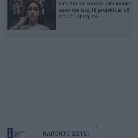
Kina zbulon robotë humanoidë
tepër realistë, të projektuar për
shoqëri afatgjatë