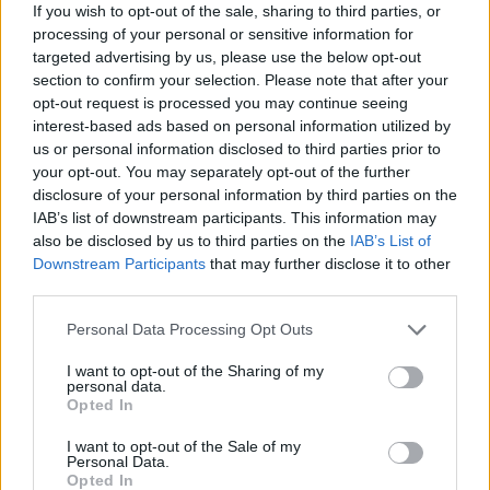
If you wish to opt-out of the sale, sharing to third parties, or
processing of your personal or sensitive information for
targeted advertising by us, please use the below opt-out
section to confirm your selection. Please note that after your
opt-out request is processed you may continue seeing
interest-based ads based on personal information utilized by
us or personal information disclosed to third parties prior to
your opt-out. You may separately opt-out of the further
disclosure of your personal information by third parties on the
IAB’s list of downstream participants. This information may
also be disclosed by us to third parties on the
IAB’s List of
Downstream Participants
that may further disclose it to other
third parties.
Gramsh, tre zjarre nën
Video/ Kamioni e përplas
kontroll pas ndërhyrjes në
dhe e tërheq zvarrë 12-
Personal Data Processing Opt Outs
terrene të vështira
vjeçarin që po kthehej nga
shkolla, i mituri shpëton
I want to opt-out of the Sharing of my
personal data.
mrekullisht
Opted In
I want to opt-out of the Sale of my
Personal Data.
Opted In