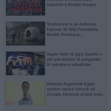
huazimin e Ronald Araujos
Strehimoret e së Ardhmes:
Kapsula 35 Mijë Paundëshe
Kundër Plumbave,
Shpërthimeve dhe Fatkeqësive
Natyrore
Apple hedh në gjyq OpenAI-n
për përvetësim të paligjshëm
të sekreteve industriale
Ndeshja Argjentinë–Egjipt
vendos rekord historik në
Google, kërkimet arrijnë nivele
të papara