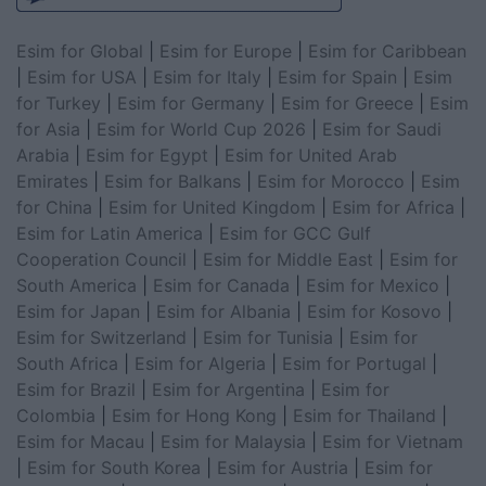
Esim for Global
|
Esim for Europe
|
Esim for Caribbean
|
Esim for USA
|
Esim for Italy
|
Esim for Spain
|
Esim
for Turkey
|
Esim for Germany
|
Esim for Greece
|
Esim
for Asia
|
Esim for World Cup 2026
|
Esim for Saudi
Arabia
|
Esim for Egypt
|
Esim for United Arab
Emirates
|
Esim for Balkans
|
Esim for Morocco
|
Esim
for China
|
Esim for United Kingdom
|
Esim for Africa
|
Esim for Latin America
|
Esim for GCC Gulf
Cooperation Council
|
Esim for Middle East
|
Esim for
South America
|
Esim for Canada
|
Esim for Mexico
|
Esim for Japan
|
Esim for Albania
|
Esim for Kosovo
|
Esim for Switzerland
|
Esim for Tunisia
|
Esim for
South Africa
|
Esim for Algeria
|
Esim for Portugal
|
Esim for Brazil
|
Esim for Argentina
|
Esim for
Colombia
|
Esim for Hong Kong
|
Esim for Thailand
|
Esim for Macau
|
Esim for Malaysia
|
Esim for Vietnam
|
Esim for South Korea
|
Esim for Austria
|
Esim for