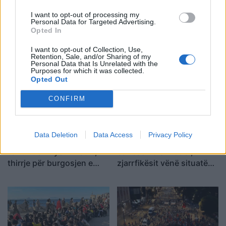
I want to opt-out of processing my
Personal Data for Targeted Advertising.
SHBA: Bisedimet Oman-
Dita e tetë e protestës në
Opted In
Iran po avancojnë,
Divjakë, banorët
marrëveshja për lundrimin
refuzojnë bashkimin me
I want to opt-out of Collection, Use,
Retention, Sale, and/or Sharing of my
në Hormuz pritet së
Lushnjen
Personal Data that Is Unrelated with the
shpejti
Purposes for which it was collected.
Opted Out
CONFIRM
Data Deletion
Data Access
Privacy Policy
Përfundon protesta e 69-
Flakët përfshijnë një
të kundër kryeministrit,
banesë në Shkodër,
thirrje për burgosjen e
zjarrfikësit vënë situatën
Ramës dhe Berishës:
nën kontroll
“Nesër do të jemi më
shumë, nuk ndalemi”