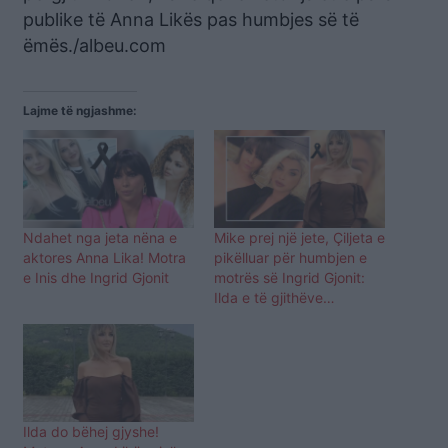
publike të Anna Likës pas humbjes së të
ëmës./albeu.com
Lajme të ngjashme:
Ndahet nga jeta nëna e
Mike prej një jete, Çiljeta e
aktores Anna Lika! Motra
pikëlluar për humbjen e
e Inis dhe Ingrid Gjonit
motrës së Ingrid Gjonit:
Ilda e të gjithëve…
Ilda do bëhej gjyshe!