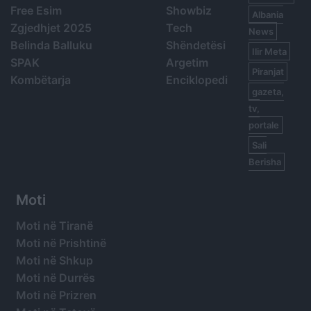
Free Esim
Showbiz
Albania
Zgjedhjet 2025
Tech
News
Belinda Balluku
Shëndetësi
Ilir Meta
SPAK
Argetim
Piranjat
Kombëtarja
Enciklopedi
gazeta,
tv,
portale
Sali
Berisha
Moti
Moti në Tiranë
Moti në Prishtinë
Moti në Shkup
Moti në Durrës
Moti në Prizren