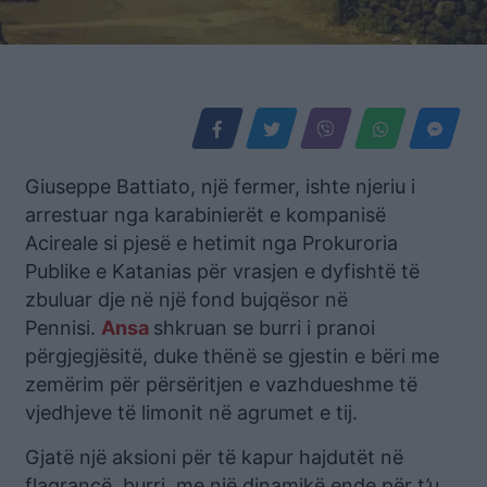
Giuseppe Battiato, një fermer, ishte njeriu i
arrestuar nga karabinierët e kompanisë
Acireale si pjesë e hetimit nga Prokuroria
Publike e Katanias për vrasjen e dyfishtë të
zbuluar dje në një fond bujqësor në
Pennisi.
Ansa
shkruan se burri i pranoi
përgjegjësitë, duke thënë se gjestin e bëri me
zemërim për përsëritjen e vazhdueshme të
vjedhjeve të limonit në agrumet e tij.
Gjatë një aksioni për të kapur hajdutët në
flagrancë, burri, me një dinamikë ende për t’u