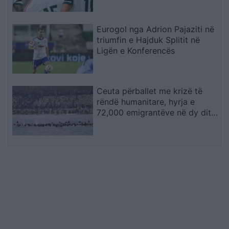
Eurogol nga Adrion Pajaziti në
triumfin e Hajduk Splitit në
Ligën e Konferencës
Ceuta përballet me krizë të
rëndë humanitare, hyrja e
72,000 emigrantëve në dy ditë
ndez përplasjet politike në
Spanjë