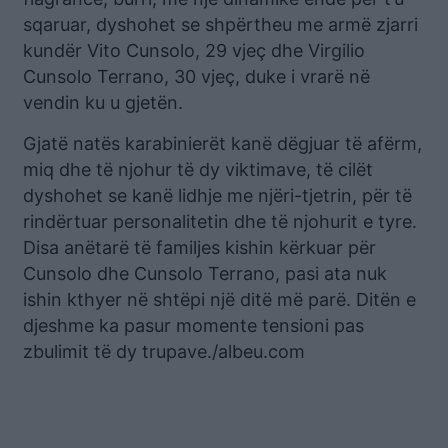
sqaruar, dyshohet se shpërtheu me armë zjarri
kundër Vito Cunsolo, 29 vjeç dhe Virgilio
Cunsolo Terrano, 30 vjeç, duke i vrarë në
vendin ku u gjetën.
Gjatë natës karabinierët kanë dëgjuar të afërm,
miq dhe të njohur të dy viktimave, të cilët
dyshohet se kanë lidhje me njëri-tjetrin, për të
rindërtuar personalitetin dhe të njohurit e tyre.
Disa anëtarë të familjes kishin kërkuar për
Cunsolo dhe Cunsolo Terrano, pasi ata nuk
ishin kthyer në shtëpi një ditë më parë. Ditën e
djeshme ka pasur momente tensioni pas
zbulimit të dy trupave./albeu.com