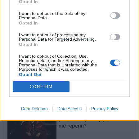
Opted In
Vance si pasues të
29 të plagosur nga sulmet
mundshëm për zgjedhjet
e Huthive me raketa dhe
I want to opt-out of the Sale of my
Personal Data.
presidenciale të vitit
dronë kundër ushtrisë së
Opted In
2028, sipas “The
Jemenit
Washington Post
I want to opt-out of processing my
Personal Data for Targeted Advertising.
Opted In
I want to opt-out of Collection, Use,
Retention, Sale, and/or Sharing of my
Personal Data that Is Unrelated with the
Purposes for which it was collected.
Trump mohon se SHBA-ja
Senati amerikan e shpall
Opted Out
ka mungesë municionesh:
Anthony Faucin fajtor për
Burgime të gjata për
shpërfillje të Kongresit
CONFIRM
publikuesit e deklaratave
pasi nuk iu përgjigj
tradhtare
pyetjeve mbi pandeminë e
të fundit
Covid-19
Data Deletion
Data Access
Privacy Policy
Don Xhoni i kthehet ashpër një
personi në publik, çfarë ndodhi
me reperin?