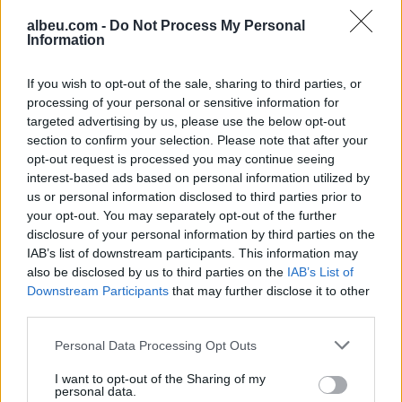
të rëndë humanitare, hyrja
largohet nga detyra pas
albeu.com -
Do Not Process My Personal
e 72,000 emigrantëve në
akuzave për plagjiaturë
Information
dy ditë ndez përplasjet
dhe pasaktësi akademike
politike në Spanjë
If you wish to opt-out of the sale, sharing to third parties, or
processing of your personal or sensitive information for
targeted advertising by us, please use the below opt-out
section to confirm your selection. Please note that after your
opt-out request is processed you may continue seeing
interest-based ads based on personal information utilized by
Sllovakia përballet me
Dy tramvaje përplasen në
us or personal information disclosed to third parties prior to
vapë ekstreme,
Gjermani, rreth 25 të
your opt-out. You may separately opt-out of the further
termometri arrin 42.2
plagosur, tre në gjendje
disclosure of your personal information by third parties on the
gradë Celsius
kritike
IAB’s list of downstream participants. This information may
also be disclosed by us to third parties on the
IAB’s List of
Downstream Participants
that may further disclose it to other
third parties.
Personal Data Processing Opt Outs
I want to opt-out of the Sharing of my
personal data.
Trump favorizon JD
Të paktën 38 të vrarë dhe