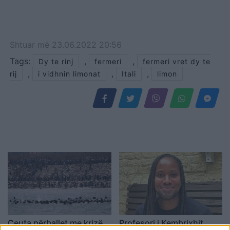
Shtuar
më
23.06.2022 20:56
Tags:
,
,
Dy te rinj
fermeri
fermeri vret dy te
,
,
,
rij
i vidhnin limonat
Itali
limon
Ceuta përballet me krizë
Profesori i Kembrixhit