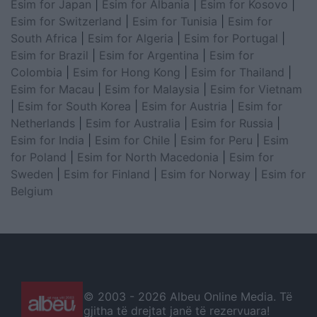
Esim for Japan
|
Esim for Albania
|
Esim for Kosovo
|
Esim for Switzerland
|
Esim for Tunisia
|
Esim for
South Africa
|
Esim for Algeria
|
Esim for Portugal
|
Esim for Brazil
|
Esim for Argentina
|
Esim for
Colombia
|
Esim for Hong Kong
|
Esim for Thailand
|
Esim for Macau
|
Esim for Malaysia
|
Esim for Vietnam
|
Esim for South Korea
|
Esim for Austria
|
Esim for
Netherlands
|
Esim for Australia
|
Esim for Russia
|
Esim for India
|
Esim for Chile
|
Esim for Peru
|
Esim
for Poland
|
Esim for North Macedonia
|
Esim for
Sweden
|
Esim for Finland
|
Esim for Norway
|
Esim for
Belgium
© 2003 -
2026 Albeu Online Media. Të
gjitha të drejtat janë të rezervuara!