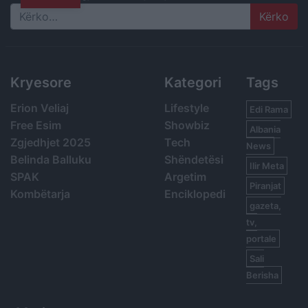
Search
Kryesore
Kategori
Tags
Erion Veliaj
Lifestyle
Edi Rama
Free Esim
Showbiz
Albania
Zgjedhjet 2025
Tech
News
Belinda Balluku
Shëndetësi
Ilir Meta
SPAK
Argetim
Piranjat
Kombëtarja
Enciklopedi
gazeta,
tv,
portale
Sali
Berisha