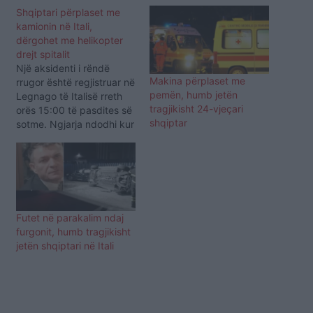
Shqiptari përplaset me
kamionin në Itali,
dërgohet me helikopter
drejt spitalit
Një aksidenti i rëndë
Makina përplaset me
rrugor është regjistruar në
pemën, humb jetën
Legnago të Italisë rreth
tragjikisht 24-vjeçari
orës 15:00 të pasdites së
shqiptar
sotme. Ngjarja ndodhi kur
një transportues
makinash u përplas fort
me një furgon, duke bërë
që drejtuesi i mjetit të
fundit të mbetej i bllokuar
brenda kabinës. Ai është
Futet në parakalim ndaj
një 30 vjeçar shqiptar,…
furgonit, humb tragjikisht
jetën shqiptari në Itali