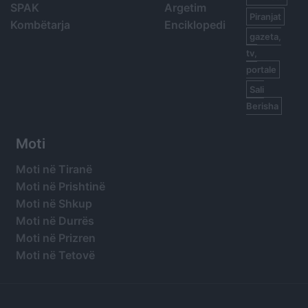
SPAK
Argetim
Piranjat
Kombëtarja
Enciklopedi
gazeta,
tv,
portale
Sali
Berisha
Moti
Moti në Tiranë
Moti në Prishtinë
Moti në Shkup
Moti në Durrës
Moti në Prizren
Moti në Tetovë