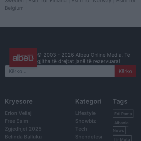
Sweden
|
Esim for Finland
|
Esim for Norway
|
Esim for
Belgium
© 2003 -
2026 Albeu Online Media. Të
gjitha të drejtat janë të rezervuara!
Search
Kryesore
Kategori
Tags
Erion Veliaj
Lifestyle
Edi Rama
Free Esim
Showbiz
Albania
Zgjedhjet 2025
Tech
News
Belinda Balluku
Shëndetësi
Ilir Meta