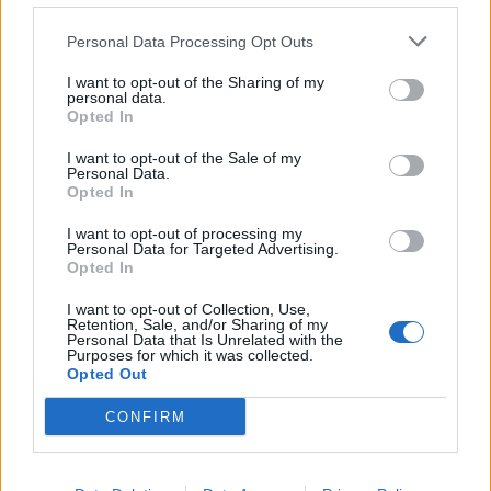
udhëzimet, ndërmarrin
kryebashkiaku i Stylidës
veprime të palejuara dhe
nën akuzën e zjarrvënies
Personal Data Processing Opt Outs
manipulojnë njerëzit
I want to opt-out of the Sharing of my
personal data.
Opted In
I want to opt-out of the Sale of my
Personal Data.
Opted In
Mediat opozitare ngrenë
Arabia Saudite, Turqia dhe
alarmin për shëndetin e
Pakistani krijojnë aleancë
I want to opt-out of processing my
Personal Data for Targeted Advertising.
Mojtaba Khameneit:
mbrojtëse: goditja ndaj
Opted In
“Mund të ndërrojë jetë në
njërit do të quhet sulm
çdo çast
ndaj të treve
I want to opt-out of Collection, Use,
Retention, Sale, and/or Sharing of my
Personal Data that Is Unrelated with the
Purposes for which it was collected.
Opted Out
CONFIRM
Temperaturat ekstreme
Sulm me dron në
përfshijnë Evropën
magazinën e Wildberries