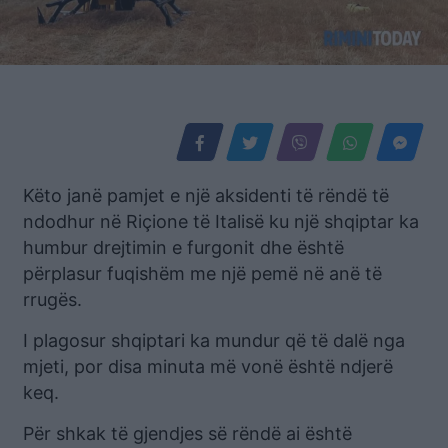
Këto janë pamjet e një aksidenti të rëndë të
ndodhur në Riçione të Italisë ku një shqiptar ka
humbur drejtimin e furgonit dhe është
përplasur fuqishëm me një pemë në anë të
rrugës.
I plagosur shqiptari ka mundur që të dalë nga
mjeti, por disa minuta më vonë është ndjerë
keq.
Për shkak të gjendjes së rëndë ai është