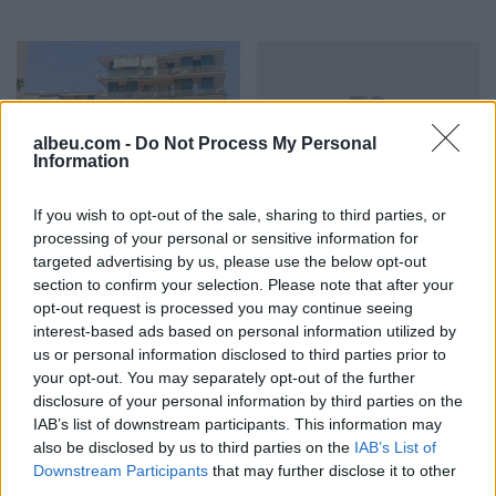
albeu.com -
Do Not Process My Personal
Information
Napoli, tezja dhe nipi
Shkatërrohet në Spanjë
If you wish to opt-out of the sale, sharing to third parties, or
gjenden pa jetë në
rrjeti i trafikimit të
processing of your personal or sensitive information for
apartament, dyshohet se
emigrantëve, 78 persona
targeted advertising by us, please use the below opt-out
kishin vdekur prej disa
në pranga dhe 18 skafe të
section to confirm your selection. Please note that after your
ditësh
sekuestruara
opt-out request is processed you may continue seeing
interest-based ads based on personal information utilized by
us or personal information disclosed to third parties prior to
your opt-out. You may separately opt-out of the further
disclosure of your personal information by third parties on the
IAB’s list of downstream participants. This information may
Modelet e Inteligjencës
Zjarri pranë Athinës,
also be disclosed by us to third parties on the
IAB’s List of
Artificiale shkelin
paraburgoset
Downstream Participants
that may further disclose it to other
third parties.