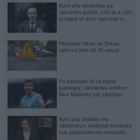
Kurti dhe Abdixhiku pa
dakordim politik, LVV-ja e LDK-
ja bëjnë të ditur veprimet e
radhës
Përplasje fatale në Shkup,
ndërron jetë një 19-vjeçar
Po përpiqen të na bëjnë
budallenj”, Morientes kritikon
Real Madridin për çështjen
Rodri
Kurti pas bisedës me
Abdixhikun: Ambiciet konkrete
nuk përputhen me rezultatin