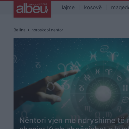
lajme
kosovë
maqed
keyboard_arrow_right
Ballina
horoskopi nentor
Nëntori vjen me ndryshime të