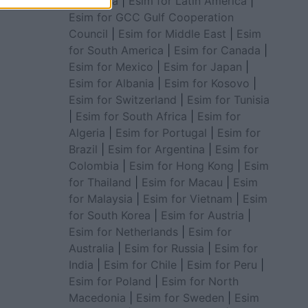
for Africa
|
Esim for Latin America
|
Esim for GCC Gulf Cooperation
Council
|
Esim for Middle East
|
Esim
for South America
|
Esim for Canada
|
Esim for Mexico
|
Esim for Japan
|
Esim for Albania
|
Esim for Kosovo
|
Esim for Switzerland
|
Esim for Tunisia
|
Esim for South Africa
|
Esim for
Algeria
|
Esim for Portugal
|
Esim for
Brazil
|
Esim for Argentina
|
Esim for
Colombia
|
Esim for Hong Kong
|
Esim
for Thailand
|
Esim for Macau
|
Esim
for Malaysia
|
Esim for Vietnam
|
Esim
for South Korea
|
Esim for Austria
|
Esim for Netherlands
|
Esim for
Australia
|
Esim for Russia
|
Esim for
India
|
Esim for Chile
|
Esim for Peru
|
Esim for Poland
|
Esim for North
Macedonia
|
Esim for Sweden
|
Esim