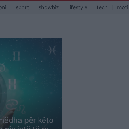
oni
sport
showbiz
lifestyle
tech
moti
 mëdha për këto