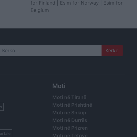
for Finland
|
Esim for Norway
|
Esim for
Belgium
Search
Moti
Moti në Tiranë
Moti në Prishtinë
s
Moti në Shkup
Moti në Durrës
Moti në Prizren
ortale
Moti në Tetovë