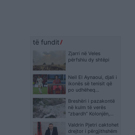
të fundit
Zjarri në Veles
përfshiu dy shtëpi
Neil El Aynaoui, djali i
ikonës së tenisit që
po udhëheq
mesfushën e Marokut
Breshëri i pazakontë
në Botëror
në kulm të verës
“zbardh” Kolonjën,
dëmtohen rëndë
Valdrin Pjetri caktohet
vreshtat
drejtor i përgjithshëm