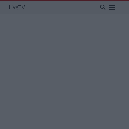
search
LiveTV