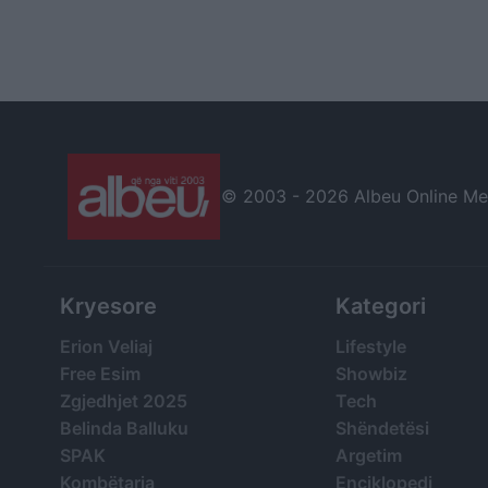
© 2003 -
2026 Albeu Online Medi
Kryesore
Kategori
Erion Veliaj
Lifestyle
Free Esim
Showbiz
Zgjedhjet 2025
Tech
Belinda Balluku
Shëndetësi
SPAK
Argetim
Kombëtarja
Enciklopedi