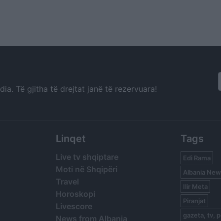
a. Të gjitha të drejtat janë të rezervuara!
Linqet
Tags
Live tv shqiptare
Edi Rama
Moti në Shqipëri
Albania New
Travel
Ilir Meta
Horoskopi
Piranjat
Livescore
gazeta, tv, p
News from Albania