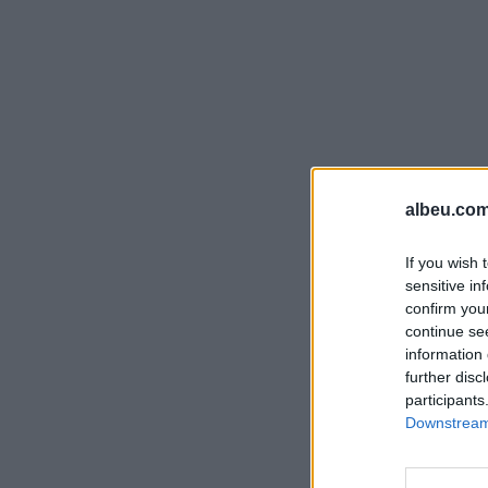
albeu.com
If you wish 
sensitive in
confirm you
continue se
information 
further disc
participants
Downstream 