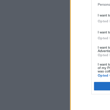
Persona
I want t
Opted 
I want t
Opted 
I want 
Advertis
Opted 
I want t
of my P
was col
Opted 