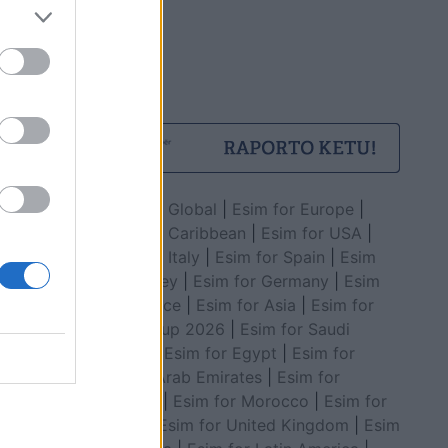
Esim for Global
|
Esim for Europe
|
Esim for Caribbean
|
Esim for USA
|
Esim for Italy
|
Esim for Spain
|
Esim
for Turkey
|
Esim for Germany
|
Esim
for Greece
|
Esim for Asia
|
Esim for
World Cup 2026
|
Esim for Saudi
Arabia
|
Esim for Egypt
|
Esim for
United Arab Emirates
|
Esim for
Balkans
|
Esim for Morocco
|
Esim for
China
|
Esim for United Kingdom
|
Esim