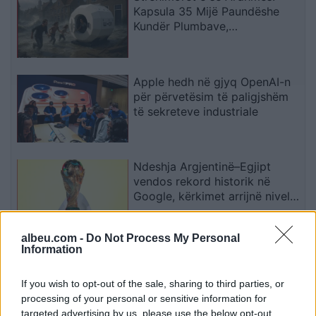
Kapsula 35 Mijë Paundëshe
Kundër Plumbave,
Shpërthimeve dhe Fatkeqësive
Natyrore
Apple hedh në gjyq OpenAI-n
për përvetësim të paligjshëm
të sekreteve industriale
Ndeshja Argjentinë–Egjipt
vendos rekord historik në
Google, kërkimet arrijnë nivele
të papara
albeu.com -
Do Not Process My Personal
Information
Kina zbulon robotë humanoidë
tepër realistë, të projektuar për
shoqëri afatgjatë
If you wish to opt-out of the sale, sharing to third parties, or
processing of your personal or sensitive information for
targeted advertising by us, please use the below opt-out