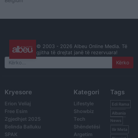
Belgium
© 2003 -
2026 Albeu Online Media. Të
gjitha të drejtat janë të rezervuara!
Search
Kryesore
Kategori
Tags
Erion Veliaj
Lifestyle
Edi Rama
Free Esim
Showbiz
Albania
Zgjedhjet 2025
Tech
News
Belinda Balluku
Shëndetësi
Ilir Meta
SPAK
Argetim