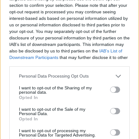
section to confirm your selection. Please note that after your
opt-out request is processed you may continue seeing
interest-based ads based on personal information utilized by
us or personal information disclosed to third parties prior to
your opt-out. You may separately opt-out of the further
disclosure of your personal information by third parties on the
IAB’s list of downstream participants. This information may
also be disclosed by us to third parties on the
IAB’s List of
Downstream Participants
that may further disclose it to other
third parties.
Personal Data Processing Opt Outs
I want to opt-out of the Sharing of my
personal data.
Opted In
I want to opt-out of the Sale of my
Personal Data.
Opted In
Esim for Global
|
Esim for Europe
|
Esim for Caribbean
|
Esim for USA
|
Esim for Italy
|
Esim for Spain
|
Esim
I want to opt-out of processing my
Personal Data for Targeted Advertising.
for Turkey
|
Esim for Germany
|
Esim for Greece
|
Esim