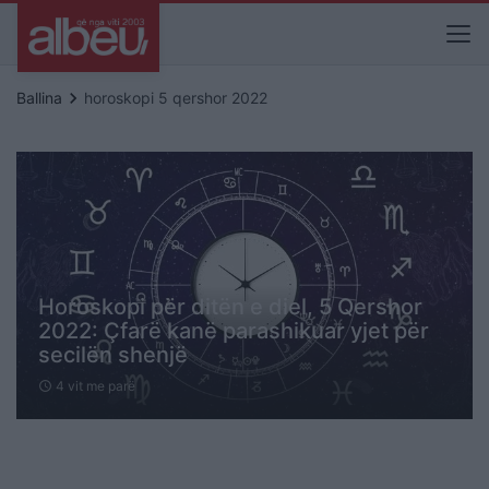
keyboard_arrow_right
Ballina
horoskopi 5 qershor 2022
Horoskopi për ditën e diel, 5 Qershor
2022: Çfarë kanë parashikuar yjet për
secilën shenjë
4 vit me parë
schedule