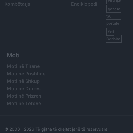
Piranjat
Kombëtarja
Enciklopedi
gazeta,
tv,
portale
Sali
Berisha
Moti
Moti në Tiranë
Moti në Prishtinë
Moti në Shkup
Moti në Durrës
Moti në Prizren
Moti në Tetovë
© 2003 -
2026 Të gjitha të drejtat janë të rezervuara!