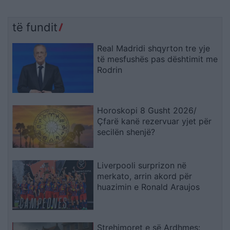
të fundit
Real Madridi shqyrton tre yje
të mesfushës pas dështimit me
Rodrin
Horoskopi 8 Gusht 2026/
Çfarë kanë rezervuar yjet për
secilën shenjë?
Liverpooli surprizon në
merkato, arrin akord për
huazimin e Ronald Araujos
Strehimoret e së Ardhmes: