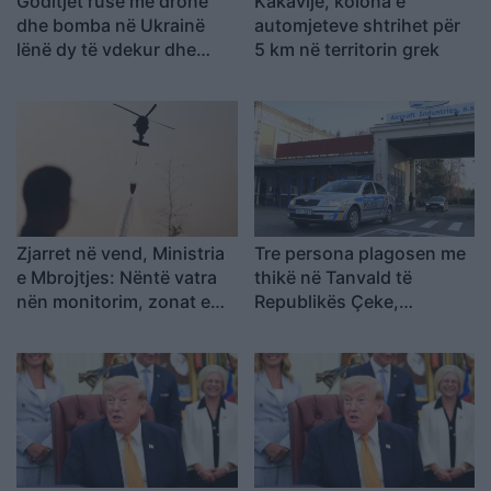
Goditjet ruse me dronë
Kakavijë, kolona e
dhe bomba në Ukrainë
automjeteve shtrihet për
lënë dy të vdekur dhe
5 km në territorin grek
gjashtë të plagosur
Zjarret në vend, Ministria
Tre persona plagosen me
e Mbrojtjes: Nëntë vatra
thikë në Tanvald të
nën monitorim, zonat e
Republikës Çeke,
banuara jashtë rrezikut
arrestohet autori