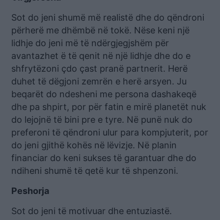
Sot do jeni shumë më realistë dhe do qëndroni
përherë me dhëmbë në tokë. Nëse keni një
lidhje do jeni më të ndërgjegjshëm për
avantazhet ë të qenit në një lidhje dhe do e
shfrytëzoni çdo çast pranë partnerit. Herë
duhet të dëgjoni zemrën e herë arsyen. Ju
beqarët do ndesheni me persona dashakeqë
dhe pa shpirt, por për fatin e mirë planetët nuk
do lejojnë të bini pre e tyre. Në punë nuk do
preferoni të qëndroni ulur para kompjuterit, por
do jeni gjithë kohës në lëvizje. Në planin
financiar do keni sukses të garantuar dhe do
ndiheni shumë të qetë kur të shpenzoni.
Peshorja
Sot do jeni të motivuar dhe entuziastë.