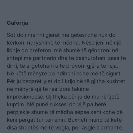
Gaforrja
Sot do i merrni gjërat me qetësi dhe nuk do
kërkoni ndryshime të mëdha. Nëse jeni në një
lidhje do preferoni më shumë të qëndroni në
shtëpi me partnerin dhe të dashuroheni sesa të
dilni, të argëtoheni e të provoni gjëra të reja.
Në këtë mënyrë do ndiheni edhe më të sigurt.
Për ju beqarët yjet do i krijojnë të gjitha kushtet
në mënyrë që të realizoni takime
impresionuese. Gjithçka për ju do marrë tjetër
kuptim. Në punë suksesi do vijë pa bërë
përpjekje shumë të mëdha sepse keni kohë që
keni përgatitur terrenin. Buxheti mund të ketë
disa shqetësime të vogla, por asgjë alarmante.