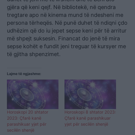
gjëra që keni qejf. Në bibliotekë, në qendra
tregtare apo në kinema mund të ndesheni me
persona tërheqës. Në punë duhet të ndiqni çdo
udhëzim që do iu jepet sepse keni për të arritur
më shpejt suksesin. Financat do jenë të mira
sepse kohët e fundit jeni treguar të kursyer me
të gjitha shpenzimet.
Lajme të ngjashme:
Horoskopi 20 shtator
Horoskopi 8 shtator 2023:
2023: Çfarë kanë
Çfarë kanë parashikuar
parashikuar yjet për
yjet për secilën shenjë
secilën shenjë