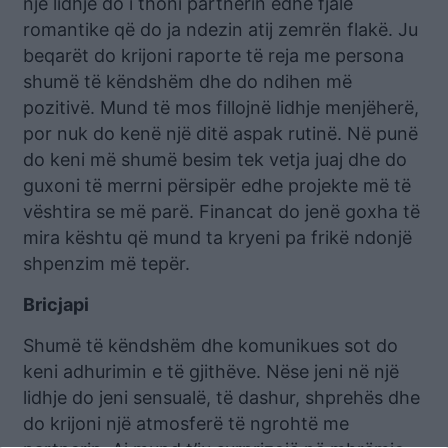
një lidhje do i thoni partnerin edhe fjalë
romantike që do ja ndezin atij zemrën flakë. Ju
beqarët do krijoni raporte të reja me persona
shumë të këndshëm dhe do ndihen më
pozitivë. Mund të mos fillojnë lidhje menjëherë,
por nuk do kenë një ditë aspak rutinë. Në punë
do keni më shumë besim tek vetja juaj dhe do
guxoni të merrni përsipër edhe projekte më të
vështira se më parë. Financat do jenë goxha të
mira kështu që mund ta kryeni pa frikë ndonjë
shpenzim më tepër.
Bricjapi
Shumë të këndshëm dhe komunikues sot do
keni adhurimin e të gjithëve. Nëse jeni në një
lidhje do jeni sensualë, të dashur, shprehës dhe
do krijoni një atmosferë të ngrohtë me