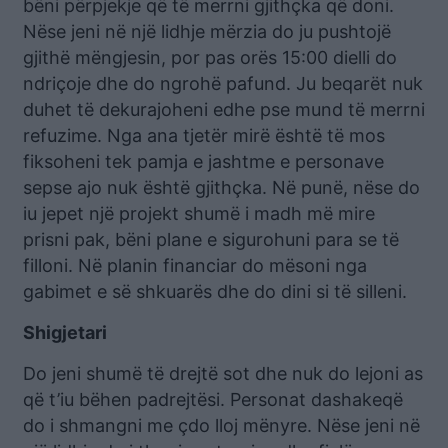
bëni përpjekje që të merrni gjithçka që doni.
Nëse jeni në një lidhje mërzia do ju pushtojë
gjithë mëngjesin, por pas orës 15:00 dielli do
ndriçoje dhe do ngrohë pafund. Ju beqarët nuk
duhet të dekurajoheni edhe pse mund të merrni
refuzime. Nga ana tjetër mirë është të mos
fiksoheni tek pamja e jashtme e personave
sepse ajo nuk është gjithçka. Në punë, nëse do
iu jepet një projekt shumë i madh më mire
prisni pak, bëni plane e sigurohuni para se të
filloni. Në planin financiar do mësoni nga
gabimet e së shkuarës dhe do dini si të silleni.
Shigjetari
Do jeni shumë të drejtë sot dhe nuk do lejoni as
që t’iu bëhen padrejtësi. Personat dashakeqë
do i shmangni me çdo lloj mënyre. Nëse jeni në