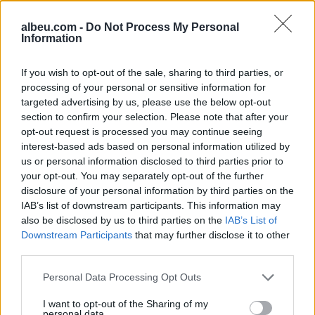
partnerin. Ai mund t’iu surprizojë në mbrëmje
atëherë kur më pak do e prisni. Nëse jeni
albeu.com -
Do Not Process My Personal
beqarë nuk do prisni shumë gjatë për të bërë
Information
deklarata dashurie sepse personat që pëlqeni
If you wish to opt-out of the sale, sharing to third parties, or
do ju ikin nga duart. Në punë do vendosni disa
processing of your personal or sensitive information for
prioritete dhe do dini çfarë rruge të ndiqni për
targeted advertising by us, please use the below opt-out
të arritur rezultatet më të mira. Yjet do ju
section to confirm your selection. Please note that after your
favorizojnë. Buxheti do vazhdojë të mbetet i
opt-out request is processed you may continue seeing
mirë sepse nuk do e teproni asnjëherë me
interest-based ads based on personal information utilized by
us or personal information disclosed to third parties prior to
shpenzimet.
your opt-out. You may separately opt-out of the further
disclosure of your personal information by third parties on the
Ujori
IAB’s list of downstream participants. This information may
also be disclosed by us to third parties on the
IAB’s List of
Sot do udhëhiqeni nga ato që do ju thotë
Downstream Participants
that may further disclose it to other
zemra e shpirti. Nëse jeni në një lidhje do kaloni
third parties.
çaste fantastike sepse partneri do ua bëjë çdo
moment të jashtëzakonshëm. Do qeshni, do
Personal Data Processing Opt Outs
argëtoheni e do dashuroheni me të si asnjëherë
I want to opt-out of the Sharing of my
më parë. Ju beqarët duhet të shkoni nëpër
personal data.