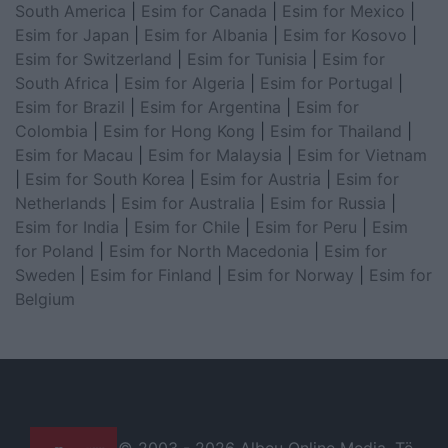
South America
|
Esim for Canada
|
Esim for Mexico
|
Esim for Japan
|
Esim for Albania
|
Esim for Kosovo
|
Esim for Switzerland
|
Esim for Tunisia
|
Esim for
South Africa
|
Esim for Algeria
|
Esim for Portugal
|
Esim for Brazil
|
Esim for Argentina
|
Esim for
Colombia
|
Esim for Hong Kong
|
Esim for Thailand
|
Esim for Macau
|
Esim for Malaysia
|
Esim for Vietnam
|
Esim for South Korea
|
Esim for Austria
|
Esim for
Netherlands
|
Esim for Australia
|
Esim for Russia
|
Esim for India
|
Esim for Chile
|
Esim for Peru
|
Esim
for Poland
|
Esim for North Macedonia
|
Esim for
Sweden
|
Esim for Finland
|
Esim for Norway
|
Esim for
Belgium
© 2003 -
2026 Albeu Online Media. Të