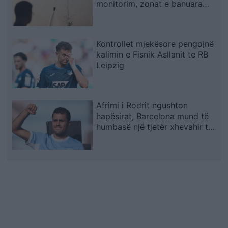
monitorim, zonat e banuara
jashtë rrezikut
Kontrollet mjekësore pengojnë
kalimin e Fisnik Asllanit te RB
Leipzig
Afrimi i Rodrit ngushton
hapësirat, Barcelona mund të
humbasë një tjetër xhevahir të
akademisë