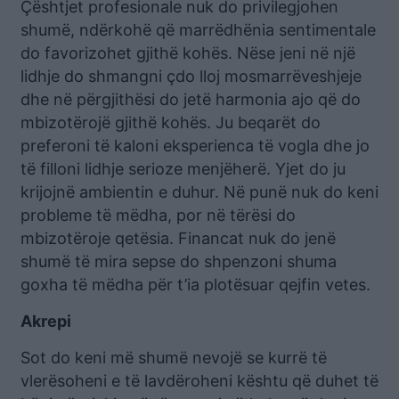
Çështjet profesionale nuk do privilegjohen
shumë, ndërkohë që marrëdhënia sentimentale
do favorizohet gjithë kohës. Nëse jeni në një
lidhje do shmangni çdo lloj mosmarrëveshjeje
dhe në përgjithësi do jetë harmonia ajo që do
mbizotërojë gjithë kohës. Ju beqarët do
preferoni të kaloni eksperienca të vogla dhe jo
të filloni lidhje serioze menjëherë. Yjet do ju
krijojnë ambientin e duhur. Në punë nuk do keni
probleme të mëdha, por në tërësi do
mbizotëroje qetësia. Financat nuk do jenë
shumë të mira sepse do shpenzoni shuma
goxha të mëdha për t’ia plotësuar qejfin vetes.
Akrepi
Sot do keni më shumë nevojë se kurrë të
vlerësoheni e të lavdëroheni kështu që duhet të