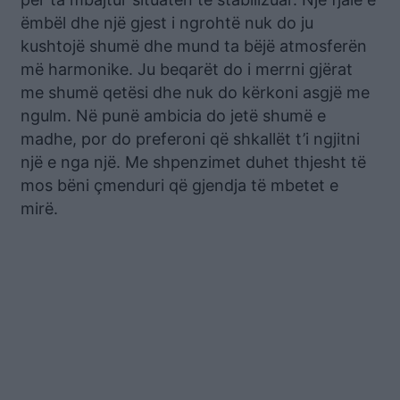
ëmbël dhe një gjest i ngrohtë nuk do ju
kushtojë shumë dhe mund ta bëjë atmosferën
më harmonike. Ju beqarët do i merrni gjërat
me shumë qetësi dhe nuk do kërkoni asgjë me
ngulm. Në punë ambicia do jetë shumë e
madhe, por do preferoni që shkallët t’i ngjitni
një e nga një. Me shpenzimet duhet thjesht të
mos bëni çmenduri që gjendja të mbetet e
mirë.