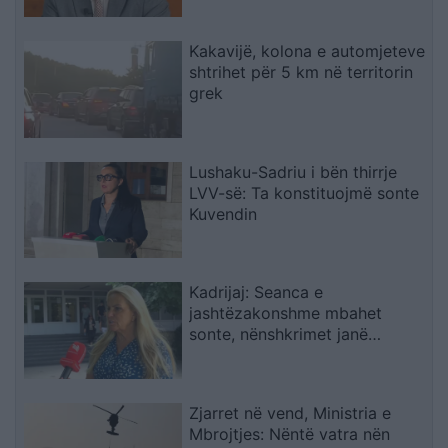
Kakavijë, kolona e automjeteve
shtrihet për 5 km në territorin
grek
Lushaku-Sadriu i bën thirrje
LVV-së: Ta konstituojmë sonte
Kuvendin
Kadrijaj: Seanca e
jashtëzakonshme mbahet
sonte, nënshkrimet janë
siguruar
Zjarret në vend, Ministria e
Mbrojtjes: Nëntë vatra nën