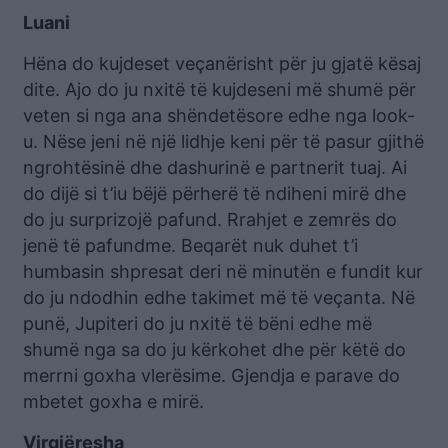
Luani
Hëna do kujdeset veçanërisht për ju gjatë kësaj
dite. Ajo do ju nxitë të kujdeseni më shumë për
veten si nga ana shëndetësore edhe nga look-
u. Nëse jeni në një lidhje keni për të pasur gjithë
ngrohtësinë dhe dashurinë e partnerit tuaj. Ai
do dijë si t’iu bëjë përherë të ndiheni mirë dhe
do ju surprizojë pafund. Rrahjet e zemrës do
jenë të pafundme. Beqarët nuk duhet t’i
humbasin shpresat deri në minutën e fundit kur
do ju ndodhin edhe takimet më të veçanta. Në
punë, Jupiteri do ju nxitë të bëni edhe më
shumë nga sa do ju kërkohet dhe për këtë do
merrni goxha vlerësime. Gjendja e parave do
mbetet goxha e mirë.
Virgjëresha