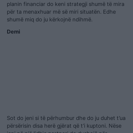
planin financiar do keni strategji shumë të mira
për ta menaxhuar më së miri situatën. Edhe
shumë miq do ju kërkojnë ndihmë.
Demi
Sot do jeni si të përhumbur dhe do ju duhet t’ua
përsërisin disa herë gjërat që t’i kuptoni. Nëse