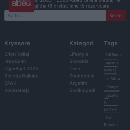
gjitha të drejtat janë të rezervuara!
Search
Kryesore
Kategori
Tags
Erion Veliaj
Lifestyle
Edi Rama
Free Esim
Showbiz
Albania
Zgjedhjet 2025
Tech
News
Belinda Balluku
Shëndetësi
Ilir Meta
SPAK
Argetim
Piranjat
Kombëtarja
Enciklopedi
gazeta,
tv,
portale
Sali
Berisha