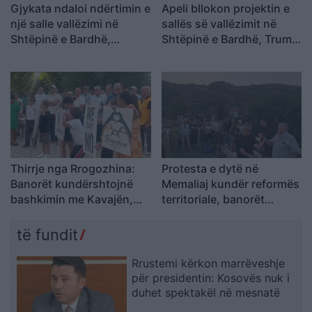
Gjykata ndaloi ndërtimin e
Apeli bllokon projektin e
një salle vallëzimi në
sallës së vallëzimit në
Shtëpinë e Bardhë,
Shtëpinë e Bardhë, Trump
reagon Trump: Do ta
paralajmëron ankim në
çojmë çështjen në
Supreme: Vendim politik
Gjykatën e Lartë
dhe i tmerrshëm
Thirrje nga Rrogozhina:
Protesta e dytë në
Banorët kundërshtojnë
Memaliaj kundër reformës
bashkimin me Kavajën,
territoriale, banorët
kërkojnë ruajtjen e
refuzojnë bashkimin me
bashkisë së tyre
Tepelenën
të fundit
Rrustemi kërkon marrëveshje
për presidentin: Kosovës nuk i
duhet spektakël në mesnatë