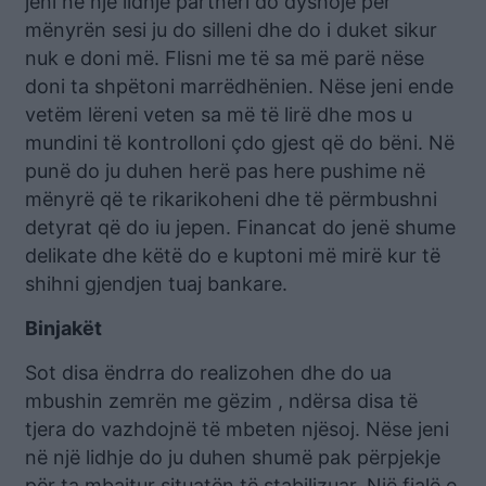
jeni në një lidhje partneri do dyshojë për
mënyrën sesi ju do silleni dhe do i duket sikur
nuk e doni më. Flisni me të sa më parë nëse
doni ta shpëtoni marrëdhënien. Nëse jeni ende
vetëm lëreni veten sa më të lirë dhe mos u
mundini të kontrolloni çdo gjest që do bëni. Në
punë do ju duhen herë pas here pushime në
mënyrë që te rikarikoheni dhe të përmbushni
detyrat që do iu jepen. Financat do jenë shume
delikate dhe këtë do e kuptoni më mirë kur të
shihni gjendjen tuaj bankare.
Binjakët
Sot disa ëndrra do realizohen dhe do ua
mbushin zemrën me gëzim , ndërsa disa të
tjera do vazhdojnë të mbeten njësoj. Nëse jeni
në një lidhje do ju duhen shumë pak përpjekje
për ta mbajtur situatën të stabilizuar. Një fjalë e