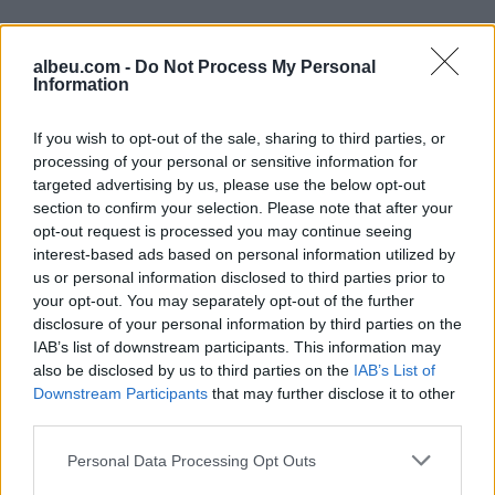
albeu.com -
Do Not Process My Personal
Information
If you wish to opt-out of the sale, sharing to third parties, or
processing of your personal or sensitive information for
Shtuar
më
26.03.2022 20:07
targeted advertising by us, please use the below opt-out
section to confirm your selection. Please note that after your
Tags:
thonjte
opt-out request is processed you may continue seeing
interest-based ads based on personal information utilized by
us or personal information disclosed to third parties prior to
your opt-out. You may separately opt-out of the further
disclosure of your personal information by third parties on the
IAB’s list of downstream participants. This information may
also be disclosed by us to third parties on the
IAB’s List of
Downstream Participants
that may further disclose it to other
third parties.
Personal Data Processing Opt Outs