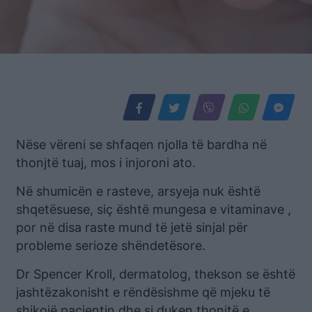
Nëse vëreni se shfaqen njolla të bardha në
thonjtë tuaj, mos i injoroni ato.
Në shumicën e rasteve, arsyeja nuk është
shqetësuese, siç është mungesa e vitaminave ,
por në disa raste mund të jetë sinjal për
probleme serioze shëndetësore.
Dr Spencer Kroll, dermatolog, thekson se është
jashtëzakonisht e rëndësishme që mjeku të
shikojë pacientin dhe si duken thonjtë e