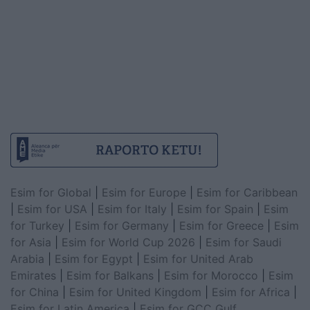
Esim for Global
|
Esim for Europe
|
Esim for Caribbean
|
Esim for USA
|
Esim for Italy
|
Esim for Spain
|
Esim
for Turkey
|
Esim for Germany
|
Esim for Greece
|
Esim
for Asia
|
Esim for World Cup 2026
|
Esim for Saudi
Arabia
|
Esim for Egypt
|
Esim for United Arab
Emirates
|
Esim for Balkans
|
Esim for Morocco
|
Esim
for China
|
Esim for United Kingdom
|
Esim for Africa
|
Esim for Latin America
|
Esim for GCC Gulf