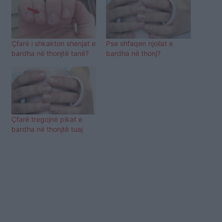
Çfarë i shkakton shenjat e
Pse shfaqen njollat e
bardha në thonjtë tanë?
bardha në thonj?
Çfarë tregojnë pikat e
bardha në thonjtë tuaj