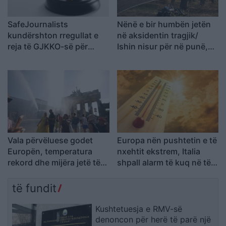
SafeJournalists
Nënë e bir humbën jetën
kundërshton rregullat e
në aksidentin tragjik/
reja të GJKKO-së për
Ishin nisur për në punë,
median: Të rishikohen
por fati u kishte rezervuar
kufizimet ndaj gazetarëve
udhëtimin e fundit (FOTO)
dhe informimit publik
Vala përvëluese godet
Europa nën pushtetin e të
Europën, temperatura
nxehtit ekstrem, Italia
rekord dhe mijëra jetë të
shpall alarm të kuq në të
humbura nga nxehtësia
gjitha qytetet kryesore!
Austria dhe Sllovakia,
të fundit
temperatura rekord
Kushtetuesja e RMV-së
denoncon për herë të parë një