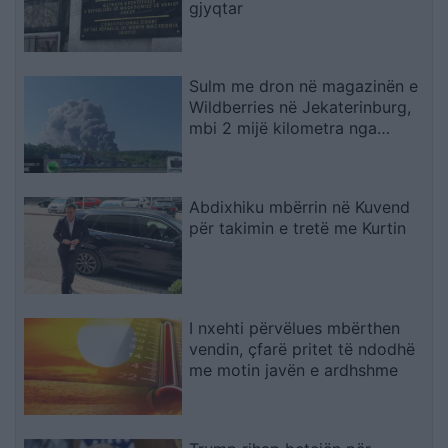
gjyqtar
Sulm me dron në magazinën e
Wildberries në Jekaterinburg,
mbi 2 mijë kilometra nga
Ukraina
Abdixhiku mbërrin në Kuvend
për takimin e tretë me Kurtin
I nxehti përvëlues mbërthen
vendin, çfarë pritet të ndodhë
me motin javën e ardhshme