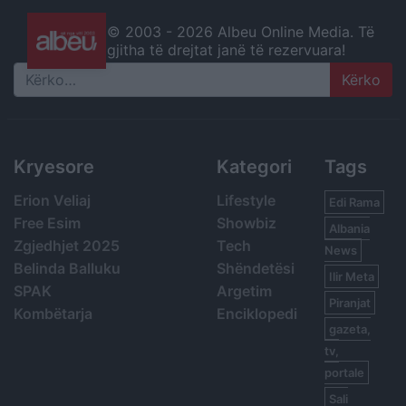
© 2003 -
2026 Albeu Online Media. Të
gjitha të drejtat janë të rezervuara!
Search
Kryesore
Kategori
Tags
Erion Veliaj
Lifestyle
Edi Rama
Free Esim
Showbiz
Albania
Zgjedhjet 2025
Tech
News
Belinda Balluku
Shëndetësi
Ilir Meta
SPAK
Argetim
Piranjat
Kombëtarja
Enciklopedi
gazeta,
tv,
portale
Sali