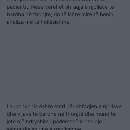
pacientit. Nëse vërehet shfaqja e njollave të
bardha në thonjtë, do të ishte mirë të bënin
analiza më të hollësishme.
Leukonychia është emri për shfaqjen e njollave
dhe vijave të bardha në thonjtë dhe mund të
jetë një ndryshim i padëmshëm ose një
sëmundje shumë e rrezikshme.