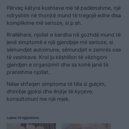
Përveç këtyre kushteve më të padëmshme, një
ndryshim në thonjtë mund të tregojë edhe disa
komplikime më serioze, si p.sh.
Rrallëherë, njollat ​​e bardha në gozhdë mund të
jenë simptomë e një gjendjeje më serioze, si
sëmundjet autoimune, sëmundjet e zemrës ose
të veshkave. Krol ju këshillon të vëzhgoni
gjendjen e organizmit dhe sa kohë janë të
pranishme njollat.
Nëse shfaqen simptoma të tilla si gulçim,
dhimbje gjoksi dhe ënjtje të kyçeve,
konsultohuni me një mjek.
Lajme të ngjashme: