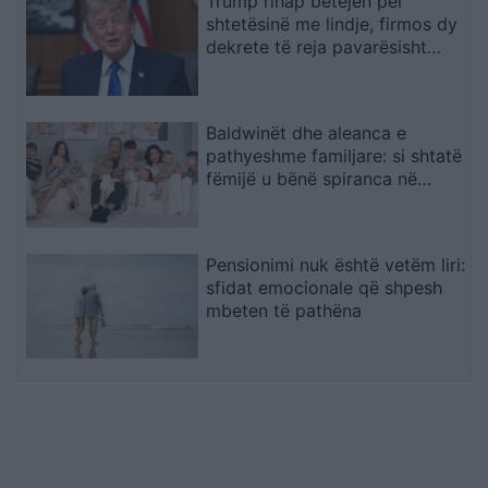
Trump rihap betejën për
shtetësinë me lindje, firmos dy
dekrete të reja pavarësisht
pengesës në Gjykatën
Supreme
Baldwinët dhe aleanca e
pathyeshme familjare: si shtatë
fëmijë u bënë spiranca në
stuhinë më të fortë
Pensionimi nuk është vetëm liri:
sfidat emocionale që shpesh
mbeten të pathëna