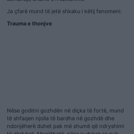
Ja çfarë mund të jetë shkaku i këtij fenomeni:
Trauma e thonjve
Nëse goditni gozhdën në diçka të fortë, mund
të shfaqen njolla të bardha në gozhdë dhe
ndonjëherë duhet pak më shumë që ndryshimi
të zhduket. Megjithatë, nëse ju duket se nuk