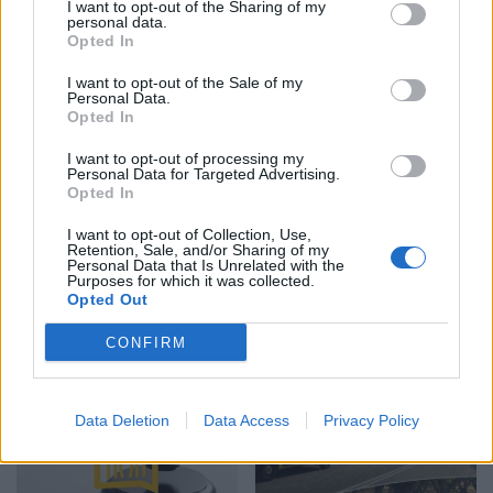
I want to opt-out of the Sharing of my
North Macedonia’s
personal data.
Constitutional Court
Sulm me dron në
Opted In
Reports a Judge for the
magazinën e Wildberries
First Time
I want to opt-out of the Sale of my
në Jekaterinburg, mbi 2
Personal Data.
mijë kilometra nga
Opted In
Ukraina
I want to opt-out of processing my
Personal Data for Targeted Advertising.
Opted In
I want to opt-out of Collection, Use,
Retention, Sale, and/or Sharing of my
Personal Data that Is Unrelated with the
Purposes for which it was collected.
I nxehti përvëlues
Trump rihap betejën për
Opted Out
mbërthen vendin, çfarë
shtetësinë me lindje,
pritet të ndodhë me motin
firmos dy dekrete të reja
CONFIRM
javën e ardhshme
pavarësisht pengesës në
Gjykatën Supreme
Data Deletion
Data Access
Privacy Policy