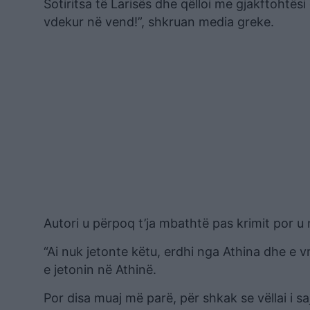
Sotiritsa të Larisës dhe qëlloi me gjakftohtës
vdekur në vend!”, shkruan media greke.
Autori u përpoq t’ja mbathtë pas krimit por u
“Ai nuk jetonte këtu, erdhi nga Athina dhe e 
e jetonin në Athinë.
Por disa muaj më parë, për shkak se vëllai i sa