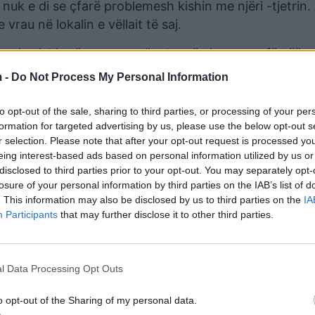
 nuk e di se çfarë problemesh kishin me njëri -tjetrin.
rau në lokalin e vëllait të saj.
jo. Ata ishin të martuar për shumë vite sepse fëmijët 
të paktën 4 deri në 5 muaj”, citon media greke Vassilis
 -
Do Not Process My Personal Information
to opt-out of the sale, sharing to third parties, or processing of your per
formation for targeted advertising by us, please use the below opt-out s
r selection. Please note that after your opt-out request is processed y
eing interest-based ads based on personal information utilized by us or
disclosed to third parties prior to your opt-out. You may separately opt-
losure of your personal information by third parties on the IAB’s list of
. This information may also be disclosed by us to third parties on the
IA
Participants
that may further disclose it to other third parties.
l Data Processing Opt Outs
, xhelozia dhe problemet me
“Më mirë të flije me një burrë ses
o opt-out of the Sharing of my personal data.
rdhet dëshmia e shqiptarit që
Luizën”, flasin vëllezërit e 55-vjeça