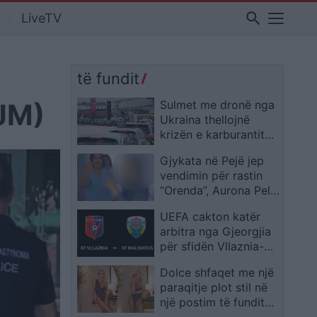
search
LiveTV
të fundit
AJM)
Sulmet me dronë nga
Ukraina thellojnë
krizën e karburantit
në Rusi, mungesa
Gjykata në Pejë jep
raportohen në
vendimin për rastin
shumicën e rajoneve
“Orenda”, Aurona Pelaj
dënohet me 2 vjet e 3
UEFA cakton katër
muaj burg
arbitra nga Gjeorgjia
për sfidën Vllaznia-
Malisheva në Shkodër,
Dolce shfaqet me një
zbulohen emrat
paraqitje plot stil në
një postim të fundit
në Instagram