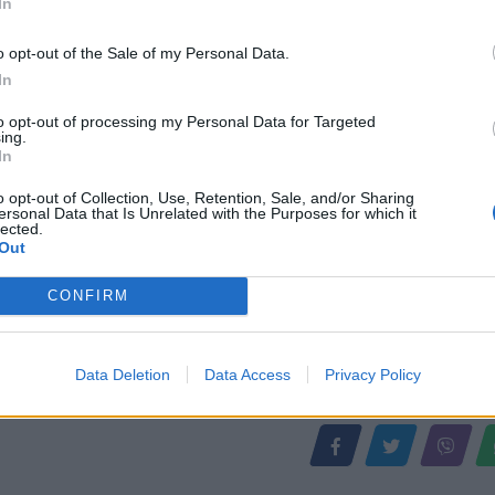
In
hurën në Greqi
vrau bashkëshorten në Maliq: Kac
Gjergjin
o opt-out of the Sale of my Personal Data.
In
to opt-out of processing my Personal Data for Targeted
ing.
In
o opt-out of Collection, Use, Retention, Sale, and/or Sharing
ersonal Data that Is Unrelated with the Purposes for which it
lected.
Out
CONFIRM
Data Deletion
Data Access
Privacy Policy