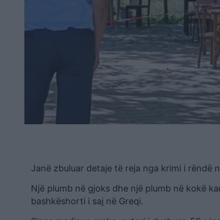
Janë zbuluar detaje të reja nga krimi i rëndë në
Një plumb në gjoks dhe një plumb në kokë kan
bashkëshorti i saj në Greqi.