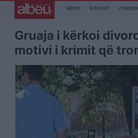
lajme
kosovë
maqed
Gruaja i kërkoi divor
motivi i krimit që t