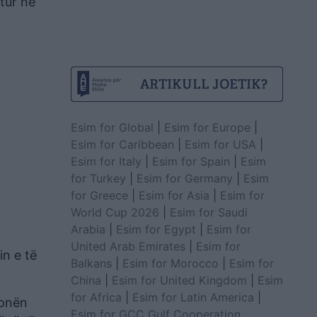
tur në
Esim for Global
|
Esim for Europe
|
Esim for Caribbean
|
Esim for USA
|
Esim for Italy
|
Esim for Spain
|
Esim
for Turkey
|
Esim for Germany
|
Esim
for Greece
|
Esim for Asia
|
Esim for
World Cup 2026
|
Esim for Saudi
Arabia
|
Esim for Egypt
|
Esim for
United Arab Emirates
|
Esim for
in e të
Balkans
|
Esim for Morocco
|
Esim for
China
|
Esim for United Kingdom
|
Esim
for Africa
|
Esim for Latin America
|
zonën
Esim for GCC Gulf Cooperation