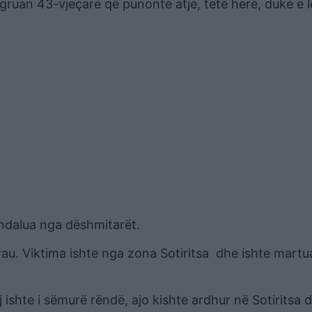
i gruan 43-vjeçare që punonte atje, tetë herë, duke e 
 ndalua nga dëshmitarët.
vrau. Viktima ishte nga zona Sotiritsa dhe ishte martu
j ishte i sëmurë rëndë, ajo kishte ardhur në Sotiritsa 