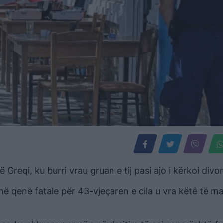
 Greqi, ku burri vrau gruan e tij pasi ajo i kërkoi divor
ë qenë fatale për 43-vjeçaren e cila u vra këtë të m