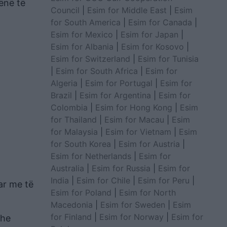
lënë të
Council
|
Esim for Middle East
|
Esim
for South America
|
Esim for Canada
|
Esim for Mexico
|
Esim for Japan
|
Esim for Albania
|
Esim for Kosovo
|
Esim for Switzerland
|
Esim for Tunisia
|
Esim for South Africa
|
Esim for
Algeria
|
Esim for Portugal
|
Esim for
Brazil
|
Esim for Argentina
|
Esim for
Colombia
|
Esim for Hong Kong
|
Esim
for Thailand
|
Esim for Macau
|
Esim
for Malaysia
|
Esim for Vietnam
|
Esim
for South Korea
|
Esim for Austria
|
Esim for Netherlands
|
Esim for
Australia
|
Esim for Russia
|
Esim for
India
|
Esim for Chile
|
Esim for Peru
|
ar me të
Esim for Poland
|
Esim for North
Macedonia
|
Esim for Sweden
|
Esim
for Finland
|
Esim for Norway
|
Esim for
dhe