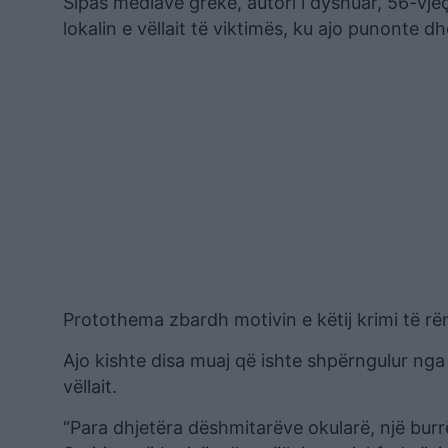
Sipas mediave greke, autori i dyshuar, 56-vje
lokalin e vëllait të viktimës, ku ajo punonte
Protothema zbardh motivin e këtij krimi të rënd
Ajo kishte disa muaj që ishte shpërngulur nga 
vëllait.
“Para dhjetëra dëshmitarëve okularë, një burrë 