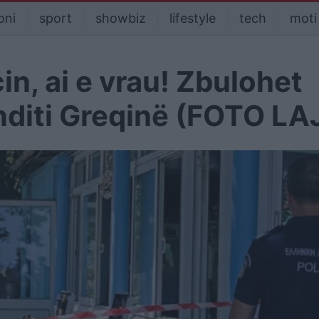
oni
sport
showbiz
lifestyle
tech
moti
cin, ai e vrau! Zbulohet
ronditi Greqinë (FOTO L