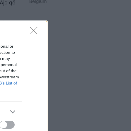
Belgium
 Ajo që
e tyre
sonal or
ection to
ou may
 personal
out of the
 downstream
B’s List of
a me
rit që