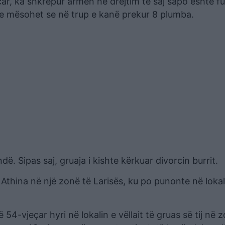
çar, ka shkrepur armën në drejtim të saj sapo është fu
 dhe mësohet se në trup e kanë prekur 8 plumba.
ë. Sipas saj, gruaja i kishte kërkuar divorcin burrit.
Athina në një zonë të Larisës, ku po punonte në lokal
54-vjeçar hyri në lokalin e vëllait të gruas së tij në 