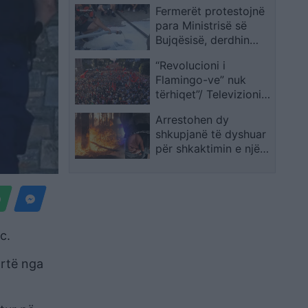
Fermerët protestojnë
para Ministrisë së
Bujqësisë, derdhin
qumështin në tokë
“Revolucioni i
dhe kërkojnë trajtim
Flamingo-ve” nuk
me dinjitet nga shteti
tërhiqet”/ Televizioni
publik austriak jehonë
Arrestohen dy
protestave në vendin
shkupjanë të dyshuar
tonë: Rama akuzohet
për shkaktimin e një
nga qytetarët për
zjarri në Qendër
korrupsion
c.
artë nga