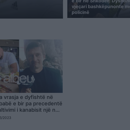
e bir në Shkodër: Dyshoh
vjeçari bashkëpunonte m
policinë
a vrasja e dyfishtë në
babë e bir pa precedentë
ltivimi i kanabisit një nga
 po hetohet
06/2023