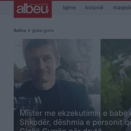
lajme
kosovë
maqed
keyboard_arrow_right
Ballina
gjoke gurra
Mister me ekzekutimin e babë e
Shkodër, dëshmia e personit q