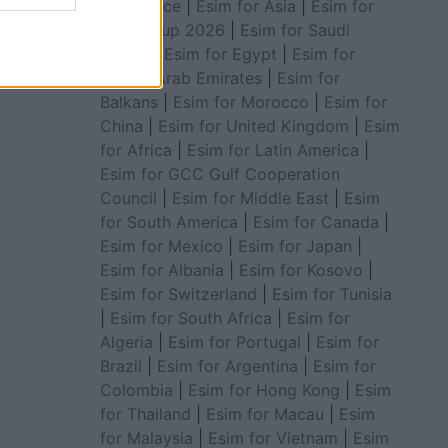
for Greece
|
Esim for Asia
|
Esim for
World Cup 2026
|
Esim for Saudi
Arabia
|
Esim for Egypt
|
Esim for
United Arab Emirates
|
Esim for
Balkans
|
Esim for Morocco
|
Esim for
China
|
Esim for United Kingdom
|
Esim
for Africa
|
Esim for Latin America
|
Esim for GCC Gulf Cooperation
Council
|
Esim for Middle East
|
Esim
for South America
|
Esim for Canada
|
Esim for Mexico
|
Esim for Japan
|
Esim for Albania
|
Esim for Kosovo
|
Esim for Switzerland
|
Esim for Tunisia
|
Esim for South Africa
|
Esim for
Algeria
|
Esim for Portugal
|
Esim for
Brazil
|
Esim for Argentina
|
Esim for
Colombia
|
Esim for Hong Kong
|
Esim
for Thailand
|
Esim for Macau
|
Esim
for Malaysia
|
Esim for Vietnam
|
Esim