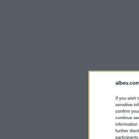
albeu.com
If you wish 
sensitive in
confirm you
continue se
information 
further disc
participants