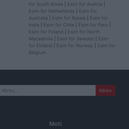
for South Korea
|
Esim for Austria
|
Esim for Netherlands
|
Esim for
Australia
|
Esim for Russia
|
Esim for
India
|
Esim for Chile
|
Esim for Peru
|
Esim for Poland
|
Esim for North
Macedonia
|
Esim for Sweden
|
Esim
for Finland
|
Esim for Norway
|
Esim for
Belgium
Search
Moti