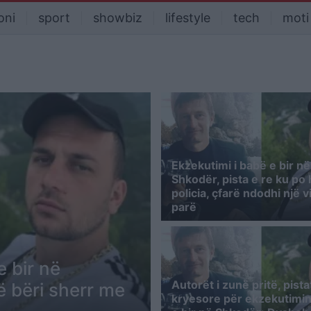
oni
sport
showbiz
lifestyle
tech
moti
Ekzekutimi i babë e bir në
Shkodër, pista e re ku po
policia, çfarë ndodhi një v
parë
 bir në
Autorët i zunë pritë, pista
ë bëri sherr me
kryesore për ekzekutimin