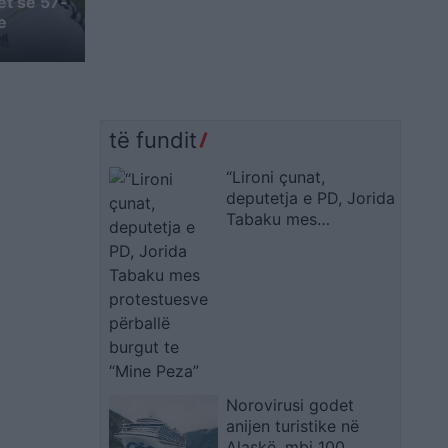
et se 57-
e
të fundit
“Lironi çunat,
deputetja e PD, Jorida
Tabaku mes
protestuesve përballë
burgut te “Mine Peza”
Norovirusi godet
anijen turistike në
Alaskë, mbi 100