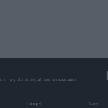
a. Të gjitha të drejtat janë të rezervuara!
Linqet
Tags