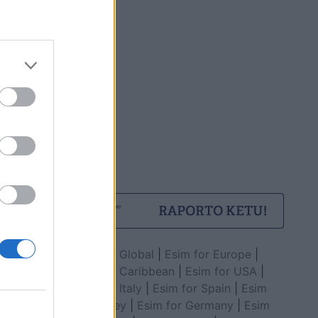
investimeve kapitale
Esim for Global
|
Esim for Europe
|
Esim for Caribbean
|
Esim for USA
|
Esim for Italy
|
Esim for Spain
|
Esim
for Turkey
|
Esim for Germany
|
Esim