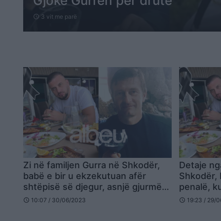
Gjokë Gurrën për drutë
3 vit me parë
schedule
Zi në familjen Gurra në Shkodër,
Detaje ng
babë e bir u ekzekutuan afër
Shkodër, 
shtëpisë së djegur, asnjë gjurmë
penalë, ku
nga autorët
pistat ku
10:07 / 30/06/2023
19:23 / 29/
schedule
schedule