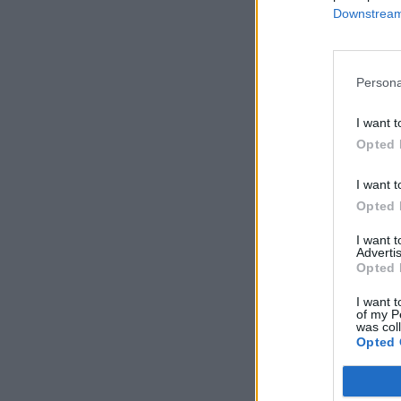
Downstream 
Persona
I want t
Opted 
I want t
Opted 
I want 
Advertis
Opted 
I want t
of my P
was col
Opted 