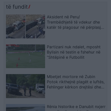
të fundit
Aksident në Peru/
Trembëdhjetë të vdekur dhe
katër të plagosur në përplasjen
midis furgonit dhe kamionit
Partizani nuk ndalet, mposht
Bylisin në testin e fshehur në
“Shtëpinë e Futbollit
Mbetjet mortore në Zubin
Potok rikthejnë plagët e luftës,
Fehlinger kërkon drejtësi dhe
trysni mbi Serbinë
Rënia historike e Danubit nxjerr