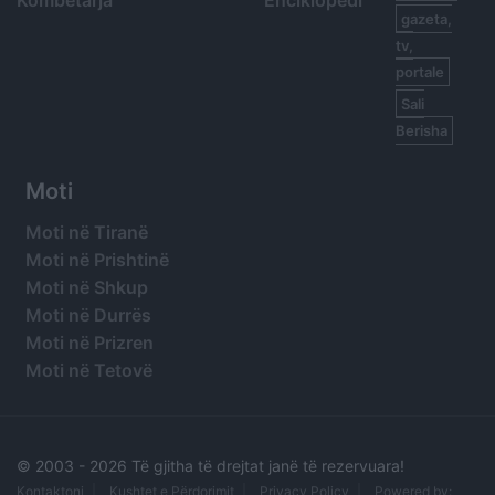
Kombëtarja
Enciklopedi
gazeta,
tv,
portale
Sali
Berisha
Moti
Moti në Tiranë
Moti në Prishtinë
Moti në Shkup
Moti në Durrës
Moti në Prizren
Moti në Tetovë
© 2003 -
2026 Të gjitha të drejtat janë të rezervuara!
Kontaktoni
Kushtet e Përdorimit
Privacy Policy
Powered by: