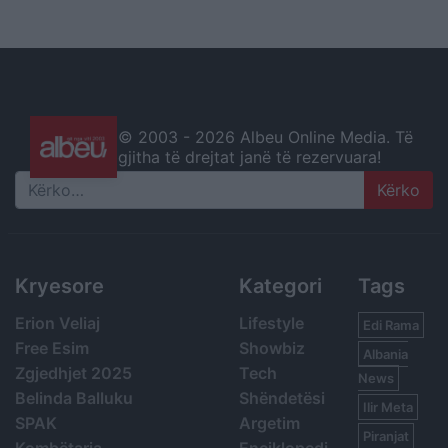
© 2003 -
2026 Albeu Online Media. Të
gjitha të drejtat janë të rezervuara!
Search
Kryesore
Kategori
Tags
Erion Veliaj
Lifestyle
Edi Rama
Free Esim
Showbiz
Albania
Zgjedhjet 2025
Tech
News
Belinda Balluku
Shëndetësi
Ilir Meta
SPAK
Argetim
Piranjat