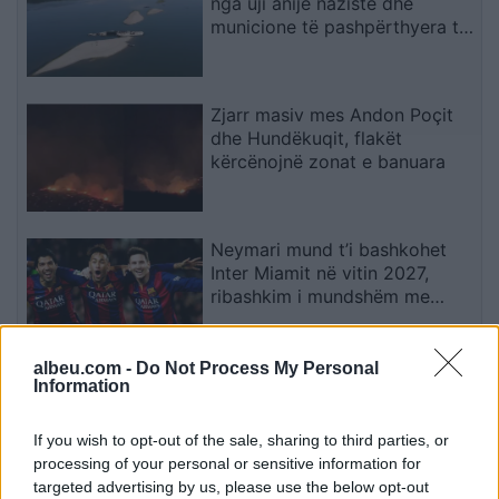
nga uji anije naziste dhe
municione të pashpërthyera të
Luftës së Dytë Botërore
Zjarr masiv mes Andon Poçit
dhe Hundëkuqit, flakët
kërcënojnë zonat e banuara
Neymari mund t’i bashkohet
Inter Miamit në vitin 2027,
ribashkim i mundshëm me
Messin dhe Suarezin
albeu.com -
Do Not Process My Personal
Sot dita e 71 e revoltës/
Information
Qytetaret nuk heqin dorë,
kërkojnë ndryshim të klasës
If you wish to opt-out of the sale, sharing to third parties, or
politike: Rama jep dorëheqjen
processing of your personal or sensitive information for
targeted advertising by us, please use the below opt-out