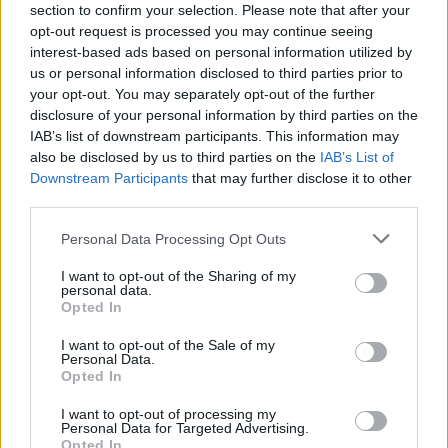
section to confirm your selection. Please note that after your
opt-out request is processed you may continue seeing
interest-based ads based on personal information utilized by
us or personal information disclosed to third parties prior to
your opt-out. You may separately opt-out of the further
disclosure of your personal information by third parties on the
IAB’s list of downstream participants. This information may
also be disclosed by us to third parties on the
IAB’s List of
Downstream Participants
that may further disclose it to other
third parties.
Personal Data Processing Opt Outs
I want to opt-out of the Sharing of my
personal data.
Opted In
I want to opt-out of the Sale of my
Personal Data.
Opted In
Esim for Global
|
Esim for Europe
|
Esim for Caribbean
|
Esim for USA
|
Esim for Italy
|
Esim for Spain
|
Esim
I want to opt-out of processing my
for Turkey
|
Esim for Germany
|
Esim for Greece
|
Esim
Personal Data for Targeted Advertising.
Opted In