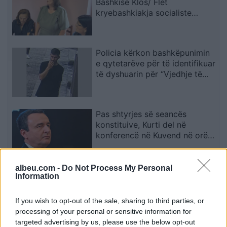
Bashkisë Klos/ Flet
kryebashkiakja socialiste
Valbona Kola: Jam shërbëtore
e popullit, karrigia është e
përkohshme, nëse qytetarët
Policia kërkon bashkëpunimin
janë kundër, unë jam me ta
e qytetarëve për të identifikuar
(VIDEO)
të dyshuarin për “Vjedhje të
rëndë
Pas shtyrjes së seancës
konstituive, Kurti del në
konferencë në Kuvend në orën
12:30
albeu.com -
Do Not Process My Personal
Verë dhe Portokalle” mbërrin
Information
në Elbasan, qindra qytetarë
shijojnë humorin e trupës
If you wish to opt-out of the sale, sharing to third parties, or
processing of your personal or sensitive information for
targeted advertising by us, please use the below opt-out