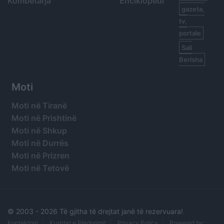
Kombëtarja
Enciklopedi
gazeta,
tv,
portale
Sali
Berisha
Moti
Moti në Tiranë
Moti në Prishtinë
Moti në Shkup
Moti në Durrës
Moti në Prizren
Moti në Tetovë
© 2003 -
2026 Të gjitha të drejtat janë të rezervuara!
Kontaktoni
Kushtet e Përdorimit
Privacy Policy
Powered by: