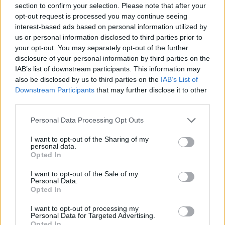
section to confirm your selection. Please note that after your
opt-out request is processed you may continue seeing
interest-based ads based on personal information utilized by
us or personal information disclosed to third parties prior to
your opt-out. You may separately opt-out of the further
disclosure of your personal information by third parties on the
IAB’s list of downstream participants. This information may
also be disclosed by us to third parties on the
IAB’s List of
Downstream Participants
that may further disclose it to other
third parties.
Personal Data Processing Opt Outs
I want to opt-out of the Sharing of my
personal data.
Opted In
I want to opt-out of the Sale of my
Personal Data.
Opted In
Esim for Global
|
Esim for Europe
|
Esim for Caribbean
|
Esim for USA
|
Esim for Italy
|
Esim for Spain
|
Esim
I want to opt-out of processing my
for Turkey
|
Esim for Germany
|
Esim for Greece
|
Esim
Personal Data for Targeted Advertising.
Opted In