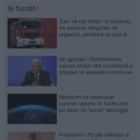
të fundit
Zjarr në një shtëpi në Gostivar,
tre persona dërgohen në
urgjencë, përfshirë dy policë
Ish-gjyqtari i Kushtetueses
sqaron afatet dhe mundësinë e
shtyrjes së seancës konstituive
Njerëzimi ka shpenzuar
burimet vjetore të Tokës dhe
po jeton në “borxh” ekologjik
Propozimi i PS për shkrirjen e