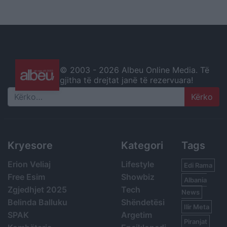
© 2003 -
2026 Albeu Online Media. Të
gjitha të drejtat janë të rezervuara!
Search
Kryesore
Kategori
Tags
Erion Veliaj
Lifestyle
Edi Rama
Free Esim
Showbiz
Albania
Zgjedhjet 2025
Tech
News
Belinda Balluku
Shëndetësi
Ilir Meta
SPAK
Argetim
Piranjat