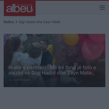
keyboard_arrow_right
Ballina
Gigi Hadid dhe Zayn Malik
Rrallë e përmallë! Më në fund jë foto e
vajzës së Gigi Hadid dhe Zayn Malik
3 vit me parë
schedule