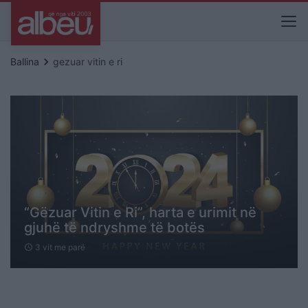
keyboard_arrow_right
Ballina
gezuar vitin e ri
“Gëzuar Vitin e Ri”, harta e urimit në
gjuhë të ndryshme të botës
3 vit me parë
schedule