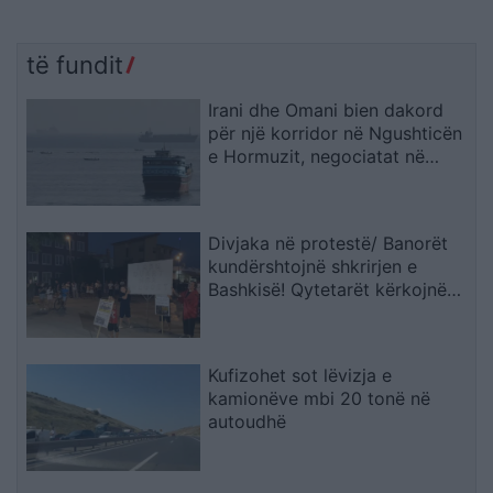
të fundit
Irani dhe Omani bien dakord
për një korridor në Ngushticën
e Hormuzit, negociatat në
fazën përfundimtare
Divjaka në protestë/ Banorët
kundërshtojnë shkrirjen e
Bashkisë! Qytetarët kërkojnë
mbështetjen e deputetëve
Kufizohet sot lëvizja e
kamionëve mbi 20 tonë në
autoudhë