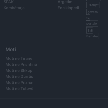
SPAK
Argetim
Piranjat
Kombëtarja
Enciklopedi
gazeta,
tv,
portale
Sali
Berisha
Moti
Moti në Tiranë
Moti në Prishtinë
Moti në Shkup
Moti në Durrës
Moti në Prizren
Moti në Tetovë