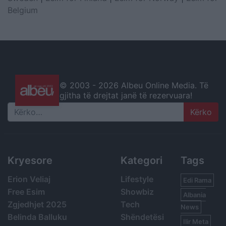
Belgium
© 2003 -
2026 Albeu Online Media. Të
gjitha të drejtat janë të rezervuara!
Search
Kryesore
Kategori
Tags
Erion Veliaj
Lifestyle
Edi Rama
Free Esim
Showbiz
Albania
Zgjedhjet 2025
Tech
News
Belinda Balluku
Shëndetësi
Ilir Meta