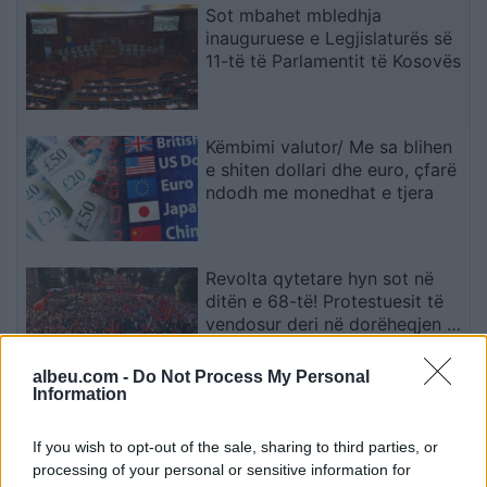
Sot mbahet mbledhja
inauguruese e Legjislaturës së
11-të të Parlamentit të Kosovës
Këmbimi valutor/ Me sa blihen
e shiten dollari dhe euro, çfarë
ndodh me monedhat e tjera
Revolta qytetare hyn sot në
ditën e 68-të! Protestuesit të
vendosur deri në dorëheqjen e
kryeministrit Rama
albeu.com -
Do Not Process My Personal
Information
Në Shqipëri regjistrohen rreth
39 mijë shtetas të huaj, 60% e
If you wish to opt-out of the sale, sharing to third parties, or
tyre për të punuar! Numrin më
processing of your personal or sensitive information for
të madhe të lejeve të qëndrimit