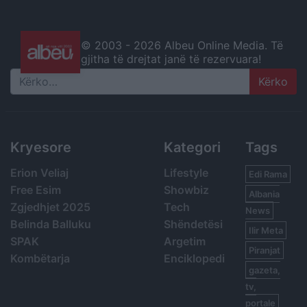
© 2003 -
2026 Albeu Online Media. Të
gjitha të drejtat janë të rezervuara!
Search
Kryesore
Kategori
Tags
Erion Veliaj
Lifestyle
Edi Rama
Free Esim
Showbiz
Albania
Zgjedhjet 2025
Tech
News
Belinda Balluku
Shëndetësi
Ilir Meta
SPAK
Argetim
Piranjat
Kombëtarja
Enciklopedi
gazeta,
tv,
portale