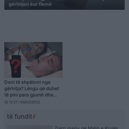
gërhitjen kur flemë
Doni të shpëtoni nga
gërhitja? Lëngu që duhet
të pini para gjumit dhe
familja do të jetë e lumtur
12:27 / 09/03/2022
schedule
të fundit
Zjarri masiv në Malin e Krujës