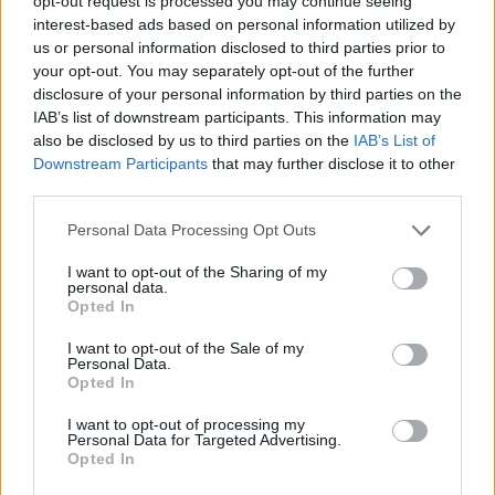
opt-out request is processed you may continue seeing
vogla (VIDEO)
interest-based ads based on personal information utilized by
Zbulohen prapaskenat e luftës
us or personal information disclosed to third parties prior to
së Jorge Messit me problemet
your opt-out. You may separately opt-out of the further
shëndetësore, Leo shqyrtoi
disclosure of your personal information by third parties on the
largimin nga Botërori
IAB’s list of downstream participants. This information may
also be disclosed by us to third parties on the
IAB’s List of
Downstream Participants
that may further disclose it to other
Përshkallëzimi rajonal rikthen
third parties.
Jemenin në fokus, sulmet e
Huthive shtojnë rrezikun e
Personal Data Processing Opt Outs
zgjerimit të luftës
I want to opt-out of the Sharing of my
personal data.
Vrasja e 20-vjeçarit në Korçë/
Opted In
Zbardhet dëshmia e autorit,
shkak ngacmimi i të dashurës
I want to opt-out of the Sale of my
Personal Data.
nga viktima
Opted In
I want to opt-out of processing my
Personal Data for Targeted Advertising.
Opted In