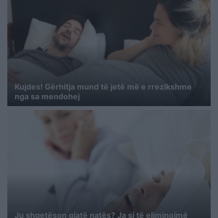
Kujdes! Gërhitja mund të jetë më e rrezikshme
nga sa mendohej
Ju shqetëson gjatë natës? Ja si të eliminojmë