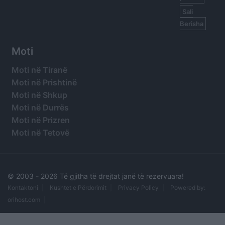
Sali
Berisha
Moti
Moti në Tiranë
Moti në Prishtinë
Moti në Shkup
Moti në Durrës
Moti në Prizren
Moti në Tetovë
© 2003 -
2026 Të gjitha të drejtat janë të rezervuara!
Kontaktoni
Kushtet e Përdorimit
Privacy Policy
Powered by:
orihost.com