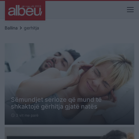
keyboard_arrow_right
Ballina
gerhitja
Sëmundjet serioze që mund të
shkaktojë gërhitja gjatë natës
3 vit me parë
schedule