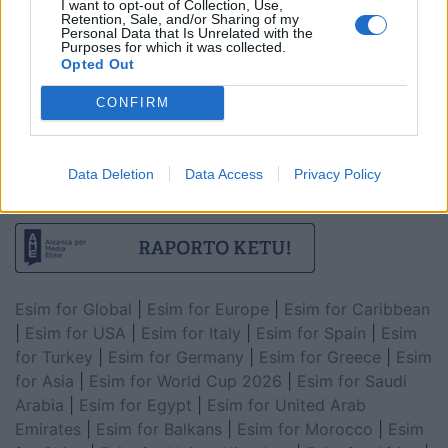
I want to opt-out of Collection, Use,
Retention, Sale, and/or Sharing of my
Personal Data that Is Unrelated with the
Purposes for which it was collected.
Opted Out
CONFIRM
Data Deletion
Data Access
Privacy Policy
Esim for Global
|
Esim for Europe
|
Esim for Caribbean
|
Esim for USA
|
Esim for Italy
|
Esim for Spain
|
Esim
for Turkey
|
Esim for Germany
|
Esim for Greece
|
Esim
for Asia
|
Esim for World Cup 2026
|
Esim for Saudi
Arabia
|
Esim for Egypt
|
Esim for United Arab
Emirates
|
Esim for Balkans
|
Esim for Morocco
|
Esim