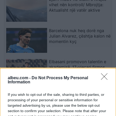
vihet nën kontroll/ Mbrojtja:
Aktualisht një vatër aktive
Barcelona nuk heq dorë nga
Julian Alvarez, çështja kalon në
momentin kyç
Elbasani promovon talentin e
akademisë, 17-vjeçari firmos
deri në vitin 2029
albeu.com -
Do Not Process My Personal
Information
Pasojat që la pas zjarri i madh
If you wish to opt-out of the sale, sharing to third parties, or
në Krujë, banorët tregojnë
processing of your personal or sensitive information for
momentet e tmerrit: Flakët i
targeted advertising by us, please use the below opt-out
kemi mbajtur vetë nën kontroll,
section to confirm your selection. Please note that after your
zjarrfikësja fiku vetëm vatrat e