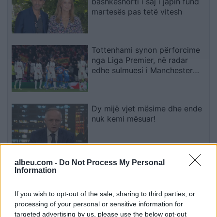
bashkëshorti i saj i japin fund
martesës pas tetë vitesh
Tottenhami synon përforcime
nga Liga Premier, në radar
edhe sulmuesi i Manchester
Cityt
Dy mijë vjet mësime dhe ende
nuk kemi mësuar!
albeu.com -
Do Not Process My Personal
Afati për konstituimin
Information
përfundon sonte, Ramabaja:
LDK-ja po synon presidencën,
If you wish to opt-out of the sale, sharing to third parties, or
ndërsa opozita po bllokon
processing of your personal or sensitive information for
institucionet
targeted advertising by us, please use the below opt-out