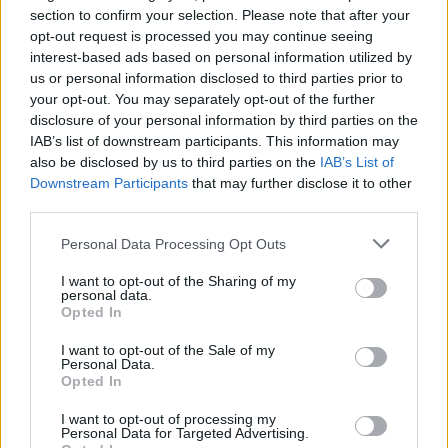
section to confirm your selection. Please note that after your
opt-out request is processed you may continue seeing
interest-based ads based on personal information utilized by
us or personal information disclosed to third parties prior to
your opt-out. You may separately opt-out of the further
disclosure of your personal information by third parties on the
IAB’s list of downstream participants. This information may
also be disclosed by us to third parties on the
IAB’s List of
Downstream Participants
that may further disclose it to other
third parties.
Personal Data Processing Opt Outs
I want to opt-out of the Sharing of my
personal data.
Opted In
I want to opt-out of the Sale of my
Personal Data.
Esim for Global
|
Esim for Europe
|
Esim for Caribbean
Opted In
|
Esim for USA
|
Esim for Italy
|
Esim for Spain
|
Esim
I want to opt-out of processing my
for Turkey
|
Esim for Germany
|
Esim for Greece
|
Esim
Personal Data for Targeted Advertising.