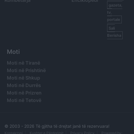
Kombëtarja
Enciklopedi
gazeta,
tv,
portale
Sali
Berisha
Moti
Moti në Tiranë
Moti në Prishtinë
Moti në Shkup
Moti në Durrës
Moti në Prizren
Moti në Tetovë
© 2003 -
2026 Të gjitha të drejtat janë të rezervuara!
Kontaktoni
Kushtet e Përdorimit
Privacy Policy
Powered by: