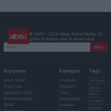
© 2003 -
2026 Albeu Online Media. Të
gjitha të drejtat janë të rezervuara!
Search
Kryesore
Kategori
Tags
Erion Veliaj
Lifestyle
Edi Rama
Free Esim
Showbiz
Albania
Zgjedhjet 2025
Tech
News
Belinda Balluku
Shëndetësi
Ilir Meta
SPAK
Argetim
Piranjat