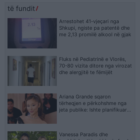
të fundit
Arrestohet 41-vjeçari nga
Shkupi, ngiste pa patentë dhe
me 2,13 promilë alkool në gjak
Fluks në Pediatrinë e Vlorës,
70-80 vizita ditore nga virozat
dhe alergjitë te fëmijët
Ariana Grande sqaron
tërheqjen e përkohshme nga
jeta publike: Ishte planifikuar
prej kohësh, jo një vendim
impulsiv
Vanessa Paradis dhe