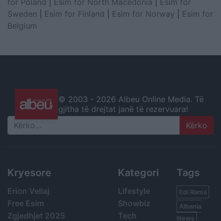
for Poland
|
Esim for North Macedonia
|
Esim for
Sweden
|
Esim for Finland
|
Esim for Norway
|
Esim for
Belgium
© 2003 -
2026 Albeu Online Media. Të
gjitha të drejtat janë të rezervuara!
Search
Kryesore
Kategori
Tags
Erion Veliaj
Lifestyle
Edi Rama
Free Esim
Showbiz
Albania
Zgjedhjet 2025
Tech
News