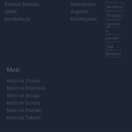
Belinda Balluku
Shëndetësi
Ilir Meta
SPAK
Argetim
Piranjat
Kombëtarja
Enciklopedi
gazeta,
tv,
portale
Sali
Berisha
Moti
Moti në Tiranë
Moti në Prishtinë
Moti në Shkup
Moti në Durrës
Moti në Prizren
Moti në Tetovë