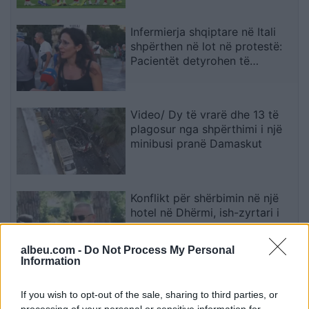
Infermierja shqiptare në Itali
shpërthen në lot në protestë:
Pacientët detyrohen të
kërkojnë kurim jashtë vendit
Video/ Dy të vrarë dhe 13 të
plagosur nga shpërthimi i një
minibusi pranë Damaskut
Konflikt për shërbimin në një
hotel në Dhërmi, ish-zyrtari i
Policisë dyshohet se kërcënoi
kamerierin dhe administratorin
albeu.com -
Do Not Process My Personal
Information
Osman Stafa thirrje qytetarëve
If you wish to opt-out of the sale, sharing to third parties, or
nga protesta: Mbi partitë të