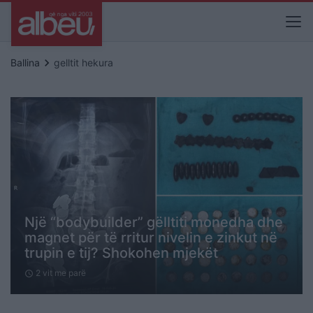
keyboard_arrow_right
Ballina
gelltit hekura
Një “bodybuilder” gëlltiti monedha dhe
magnet për të rritur nivelin e zinkut në
trupin e tij? Shokohen mjekët
2 vit me parë
schedule