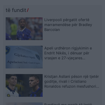
të fundit
Liverpooli përgatit ofertë
marramendëse për Bradley
Barcolan
Apeli urdhëron rigjykimin e
Endrit Nikës, i dënuar për
vrasjen e 27-vjeçares
argjentinase
Kristjan Asllani pëson një tjetër
goditje, rivali i Cristiano
Ronaldos refuzon mesfushorin
kuqezi
Fundjavë me rrezik të lartë