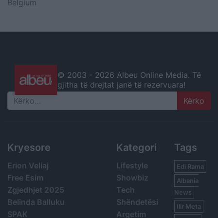
Belgium
© 2003 -
2026 Albeu Online Media. Të
gjitha të drejtat janë të rezervuara!
Search
Kryesore
Kategori
Tags
Erion Veliaj
Lifestyle
Edi Rama
Free Esim
Showbiz
Albania
Zgjedhjet 2025
Tech
News
Belinda Balluku
Shëndetësi
Ilir Meta
SPAK
Argetim