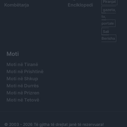
Piranjat
Kombëtarja
Enciklopedi
gazeta,
tv,
portale
Sali
Berisha
Moti
Moti në Tiranë
Moti në Prishtinë
Moti në Shkup
Moti në Durrës
Moti në Prizren
Moti në Tetovë
© 2003 -
2026 Të gjitha të drejtat janë të rezervuara!