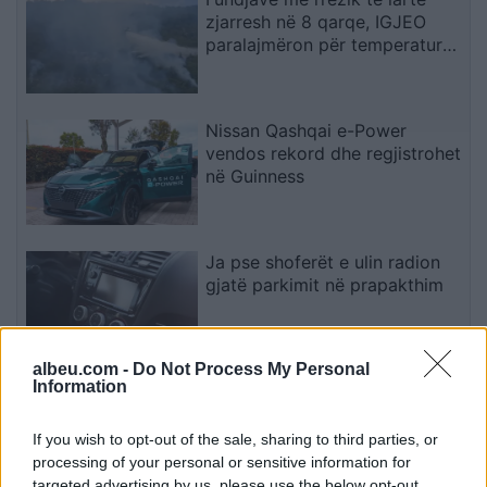
zjarresh në 8 qarqe, IGJEO
paralajmëron për temperatura
deri në 39 gradë
Nissan Qashqai e-Power
vendos rekord dhe regjistrohet
në Guinness
Ja pse shoferët e ulin radion
gjatë parkimit në prapakthim
albeu.com -
Do Not Process My Personal
Information
Spitali i Gjakovës njofton për
gjendjen e nëntë të lënduarve
në aksidentin në Korenicë
If you wish to opt-out of the sale, sharing to third parties, or
processing of your personal or sensitive information for
targeted advertising by us, please use the below opt-out