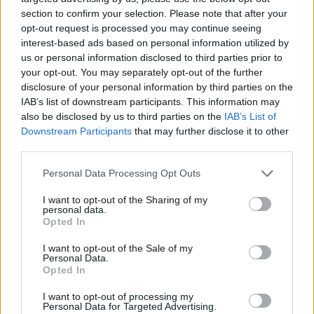
section to confirm your selection. Please note that after your
opt-out request is processed you may continue seeing
interest-based ads based on personal information utilized by
us or personal information disclosed to third parties prior to
your opt-out. You may separately opt-out of the further
disclosure of your personal information by third parties on the
IAB’s list of downstream participants. This information may
also be disclosed by us to third parties on the
IAB’s List of
Downstream Participants
that may further disclose it to other
third parties.
Personal Data Processing Opt Outs
I want to opt-out of the Sharing of my
personal data.
Opted In
I want to opt-out of the Sale of my
Personal Data.
Opted In
Esim for Global
|
Esim for Europe
|
Esim for Caribbean
|
Esim for USA
|
Esim for Italy
|
Esim for Spain
|
Esim
I want to opt-out of processing my
Personal Data for Targeted Advertising.
for Turkey
|
Esim for Germany
|
Esim for Greece
|
Esim