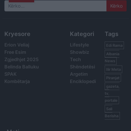
Search
Kryesore
Kategori
Tags
Erion Veliaj
Lifestyle
Edi Rama
Free Esim
Showbiz
Albania
Zgjedhjet 2025
Tech
News
Belinda Balluku
Shëndetësi
Ilir Meta
SPAK
Argetim
Piranjat
Kombëtarja
Enciklopedi
gazeta,
tv,
portale
Sali
Berisha