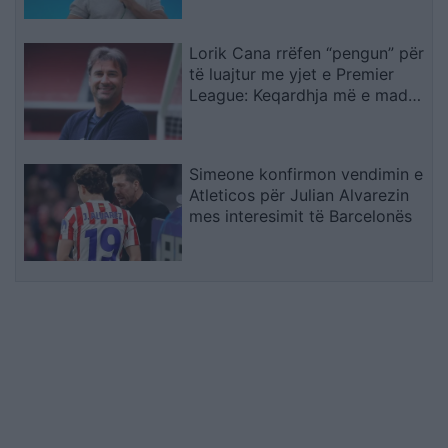
Lorik Cana rrëfen “pengun” për
të luajtur me yjet e Premier
League: Keqardhja më e madhe
në Europian ishte ndeshja ndaj
Serbisë
Simeone konfirmon vendimin e
Atleticos për Julian Alvarezin
mes interesimit të Barcelonës