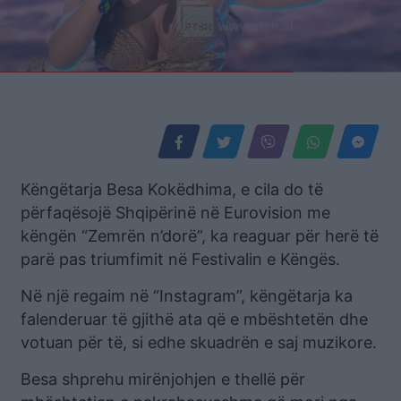
Këngëtarja Besa Kokëdhima, e cila do të
përfaqësojë Shqipërinë në Eurovision me
këngën “Zemrën n’dorë”, ka reaguar për herë të
parë pas triumfimit në Festivalin e Këngës.
Në një regaim në “Instagram”, këngëtarja ka
falenderuar të gjithë ata që e mbështetën dhe
votuan për të, si edhe skuadrën e saj muzikore.
Besa shprehu mirënjohjen e thellë për