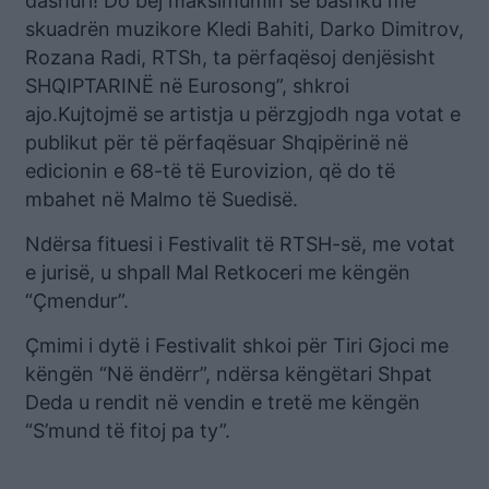
dashuri! Do bëj maksimumin së bashku me
skuadrën muzikore Kledi Bahiti, Darko Dimitrov,
Rozana Radi, RTSh, ta përfaqësoj denjësisht
SHQIPTARINË në Eurosong”, shkroi
ajo.Kujtojmë se artistja u përzgjodh nga votat e
publikut për të përfaqësuar Shqipërinë në
edicionin e 68-të të Eurovizion, që do të
mbahet në Malmo të Suedisë.
Ndërsa fituesi i Festivalit të RTSH-së, me votat
e jurisë, u shpall Mal Retkoceri me këngën
“Çmendur”.
Çmimi i dytë i Festivalit shkoi për Tiri Gjoci me
këngën “Në ëndërr”, ndërsa këngëtari Shpat
Deda u rendit në vendin e tretë me këngën
“S’mund të fitoj pa ty”.