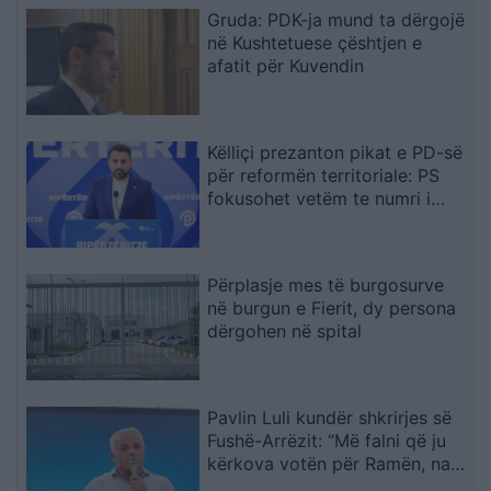
Gruda: PDK-ja mund ta dërgojë
në Kushtetuese çështjen e
afatit për Kuvendin
Këlliçi prezanton pikat e PD-së
për reformën territoriale: PS
fokusohet vetëm te numri i
bashkive
Përplasje mes të burgosurve
në burgun e Fierit, dy persona
dërgohen në spital
Pavlin Luli kundër shkrirjes së
Fushë-Arrëzit: “Më falni që ju
kërkova votën për Ramën, na
tradhtoi”