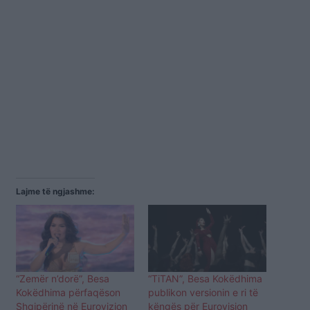
Lajme të ngjashme:
“Zemër n’dorë”, Besa
“TiTAN”, Besa Kokëdhima
Kokëdhima përfaqëson
publikon versionin e ri të
Shqipërinë në Eurovizion
këngës për Eurovision