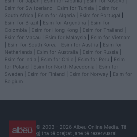
Esim for Japan
|
Esim for Albania
|
Esim for Kosovo
|
Esim for Switzerland
|
Esim for Tunisia
|
Esim for
South Africa
|
Esim for Algeria
|
Esim for Portugal
|
Esim for Brazil
|
Esim for Argentina
|
Esim for
Colombia
|
Esim for Hong Kong
|
Esim for Thailand
|
Esim for Macau
|
Esim for Malaysia
|
Esim for Vietnam
|
Esim for South Korea
|
Esim for Austria
|
Esim for
Netherlands
|
Esim for Australia
|
Esim for Russia
|
Esim for India
|
Esim for Chile
|
Esim for Peru
|
Esim
for Poland
|
Esim for North Macedonia
|
Esim for
Sweden
|
Esim for Finland
|
Esim for Norway
|
Esim for
Belgium
© 2003 -
2026 Albeu Online Media. Të
gjitha të drejtat janë të rezervuara!