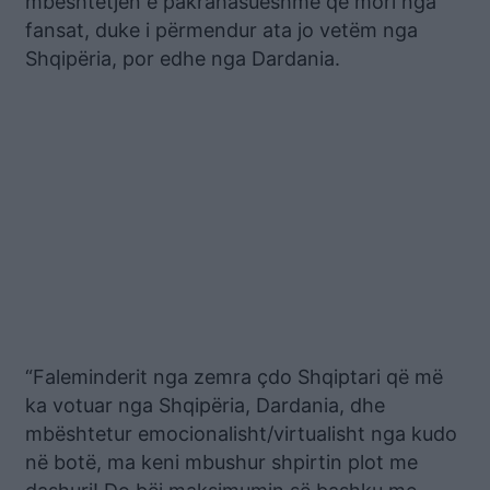
mbështetjen e pakrahasueshme që mori nga
fansat, duke i përmendur ata jo vetëm nga
Shqipëria, por edhe nga Dardania.
“Faleminderit nga zemra çdo Shqiptari që më
ka votuar nga Shqipëria, Dardania, dhe
mbështetur emocionalisht/virtualisht nga kudo
në botë, ma keni mbushur shpirtin plot me