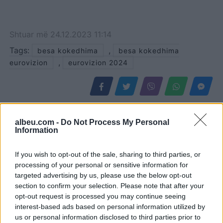
Shtuar
më
24.12.2023 11:14
Tags:
,
besa kokedhima
besa kokedhima
,
eurovizion
eurovizion 2024
albeu.com -
Do Not Process My Personal
Information
If you wish to opt-out of the sale, sharing to third parties, or
processing of your personal or sensitive information for
targeted advertising by us, please use the below opt-out
section to confirm your selection. Please note that after your
opt-out request is processed you may continue seeing
Elbasan, 43-vjeçari
Këlliçi prezanton pikat e
interest-based ads based on personal information utilized by
us or personal information disclosed to third parties prior to
dyshohet për djegien e tre
PD-së për reformën