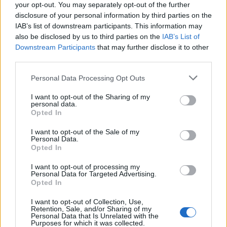
your opt-out. You may separately opt-out of the further
automjeteve; një tjetër
territoriale: PS fokusohet
disclosure of your personal information by third parties on the
kapet me armë pa leje dhe
vetëm te numri i bashkive
IAB’s list of downstream participants. This information may
kokainë
also be disclosed by us to third parties on the
IAB’s List of
Downstream Participants
that may further disclose it to other
third parties.
Personal Data Processing Opt Outs
I want to opt-out of the Sharing of my
Përplasje mes të
Pavlin Luli kundër
personal data.
burgosurve në burgun e
shkrirjes së Fushë-Arrëzit:
Opted In
Fierit, dy persona
“Më falni që ju kërkova
I want to opt-out of the Sale of my
dërgohen në spital
votën për Ramën, na
Personal Data.
tradhtoi”
Opted In
I want to opt-out of processing my
Personal Data for Targeted Advertising.
Opted In
I want to opt-out of Collection, Use,
Retention, Sale, and/or Sharing of my
Rama anulon vendimin
Bilanci i zjarreve në vend:
Personal Data that Is Unrelated with the
Purposes for which it was collected.