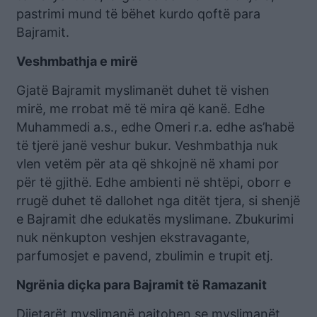
pastrimi mund të bëhet kurdo qoftë para
Bajramit.
Veshmbathja e mirë
Gjatë Bajramit myslimanët duhet të vishen
mirë, me rrobat më të mira që kanë. Edhe
Muhammedi a.s., edhe Omeri r.a. edhe as’habë
të tjerë janë veshur bukur. Veshmbathja nuk
vlen vetëm për ata që shkojnë në xhami por
për të gjithë. Edhe ambienti në shtëpi, oborr e
rrugë duhet të dallohet nga ditët tjera, si shenjë
e Bajramit dhe edukatës myslimane. Zbukurimi
nuk nënkupton veshjen ekstravagante,
parfumosjet e pavend, zbulimin e trupit etj.
Ngrënia diçka para Bajramit të Ramazanit
Dijetarët myslimanë pajtohen se myslimanët