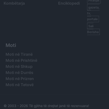
Piranjat
Kombëtarja
Enciklopedi
gazeta,
tv,
portale
Sali
Berisha
Moti
Moti në Tiranë
Moti në Prishtinë
Moti në Shkup
Moti në Durrës
Moti në Prizren
Moti në Tetovë
© 2003 -
2026 Të gjitha të drejtat janë të rezervuara!