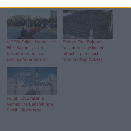
Lajme të ngjashme:
VIDEO/ Falja e Namazit të
Festa e Fiter Bajramit,
Fitër Bajramit, mijëra
besimtarët myslimanë
besimtarë mbushin
mbushin plot sheshin
sheshin “Skënderbej”
“Skënderbej” (VIDEO)
Ndiqni LIVE faljen e
Namazit të Bajramit nga
Sheshi Skënderbej