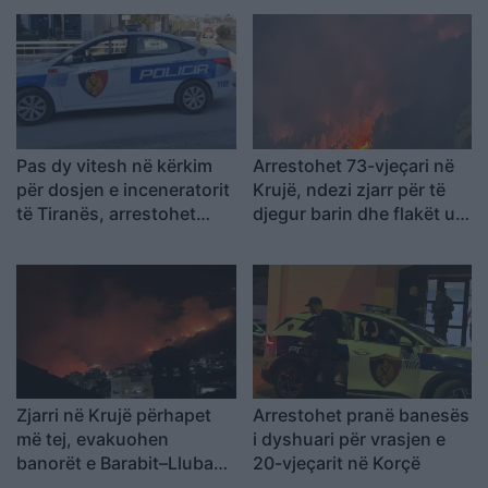
Pas dy vitesh në kërkim
Arrestohet 73-vjeçari në
për dosjen e inceneratorit
Krujë, ndezi zjarr për të
të Tiranës, arrestohet
djegur barin dhe flakët u
Renardo Nallbani në
përhapën drejt malit
Palasë
Zjarri në Krujë përhapet
Arrestohet pranë banesës
më tej, evakuohen
i dyshuari për vrasjen e
banorët e Barabit–Lluban,
20-vjeçarit në Korçë
raportohen shpërthime