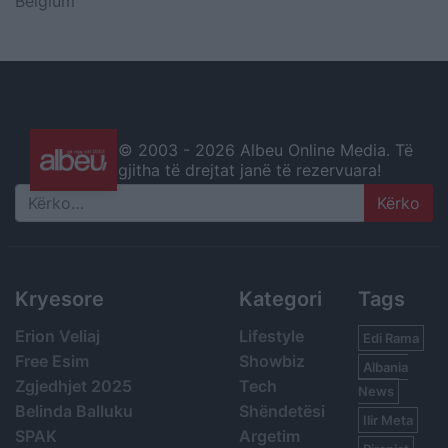
Belgium
© 2003 -
2026 Albeu Online Media. Të
gjitha të drejtat janë të rezervuara!
Search
Kryesore
Kategori
Tags
Erion Veliaj
Lifestyle
Edi Rama
Free Esim
Showbiz
Albania
Zgjedhjet 2025
Tech
News
Belinda Balluku
Shëndetësi
Ilir Meta
SPAK
Argetim