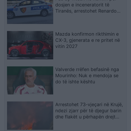
dosjen e inceneratorit të
Tiranës, arrestohet Renardo
Nallbani në Palasë
Mazda konfirmon rikthimin e
CX-3, gjenerata e re pritet në
vitin 2027
Valverde rrëfen befasinë nga
Mourinho: Nuk e mendoja se
do të ishte kështu
Arrestohet 73-vjeçari në Krujë,
ndezi zjarr për të djegur barin
dhe flakët u përhapën drejt
malit