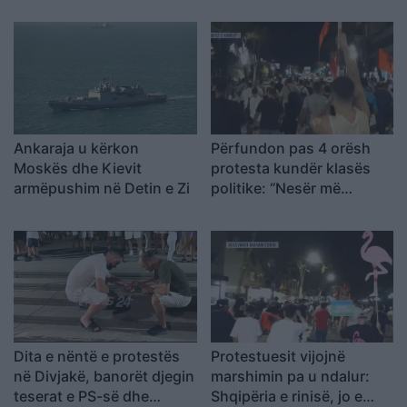
armatimesh
Ankaraja u kërkon
Përfundon pas 4 orësh
Moskës dhe Kievit
protesta kundër klasës
armëpushim në Detin e Zi
politike: “Nesër më
shumë!”
Dita e nëntë e protestës
Protestuesit vijojnë
në Divjakë, banorët djegin
marshimin pa u ndalur:
teserat e PS-së dhe
Shqipëria e rinisë, jo e