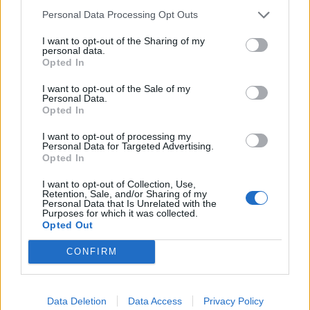
organizohet ndryshe, tubohet më herët nga
Personal Data Processing Opt Outs
institucioni i Bashkësisë Islame, me triska, sipas
I want to opt-out of the Sharing of my
kategorive të ndryshme, që i përgjigjet
personal data.
Opted In
standardit të besimtarëve. Këto mjete duhet të
shpërndahen institucionalisht në pajtim me
I want to opt-out of the Sale of my
Personal Data.
ajetin kur’anor Et-Tewbe, 60, ose disa prej
Opted In
pikave të ajetit:
I want to opt-out of processing my
Personal Data for Targeted Advertising.
“Zeqati u takon vetëm të varfërve dhe të
Opted In
mjerëve, edhe atyre që e tubojnë, edhe atyre
I want to opt-out of Collection, Use,
zemrat e të cilëve duhet përfituar, edhe për
Retention, Sale, and/or Sharing of my
lirimin e robërve, dhe të ngarkuarve me borxhe,
Personal Data that Is Unrelated with the
Purposes for which it was collected.
edhe për hir të rrugës së Allahu, edhe
Opted Out
udhëtarëve – mysafirë, si obligim nga All-llahu.
CONFIRM
Kurse All-llahu i di të tëra dhe është i urtë.” (Et-
Tewbe, 60)./Albeu.com/.
Data Deletion
Data Access
Privacy Policy