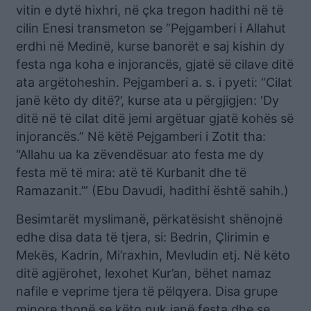
vitin e dytë hixhri, në çka tregon hadithi në të
cilin Enesi transmeton se “Pejgamberi i Allahut
erdhi në Medinë, kurse banorët e saj kishin dy
festa nga koha e injorancës, gjatë së cilave ditë
ata argëtoheshin. Pejgamberi a. s. i pyeti: “Cilat
janë këto dy ditë?’, kurse ata u përgjigjen: ‘Dy
ditë në të cilat ditë jemi argëtuar gjatë kohës së
injorancës.” Në këtë Pejgamberi i Zotit tha:
“Allahu ua ka zëvendësuar ato festa me dy
festa më të mira: atë të Kurbanit dhe të
Ramazanit.’” (Ebu Davudi, hadithi është sahih.)
Besimtarët myslimanë, përkatësisht shënojnë
edhe disa data të tjera, si: Bedrin, Çlirimin e
Mekës, Kadrin, Mi’raxhin, Mevludin etj. Në këto
ditë agjërohet, lexohet Kur’an, bëhet namaz
nafile e veprime tjera të pëlqyera. Disa grupe
minore thonë se këto nuk janë festa dhe se