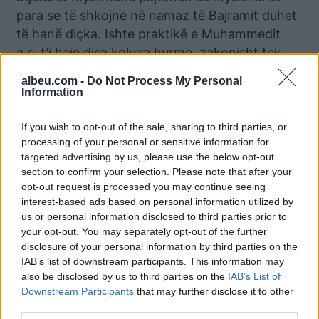
para se të shkojnë në namaz të Bajramit duhet
të hanë diçka. Ishte praktikë e Muhammedit
a.s. t’i hajë disa kokrra hurme, zakonisht tek,
para namazit. Kjo është shenjë që po
albeu.com -
Do Not Process My Personal
përfundon agjërimi. E kundërta veprohet gjatë
Information
bajramit të Kurbanit. Në atë rast, nuk hamë
asgjë derisa kthehemi prej namazit të Bajramit.
If you wish to opt-out of the sale, sharing to third parties, or
processing of your personal or sensitive information for
Shpërndarja e sadakat’ul-fitrit (dhe zekatit)
targeted advertising by us, please use the below opt-out
section to confirm your selection. Please note that after your
për Fitër Bajram
opt-out request is processed you may continue seeing
interest-based ads based on personal information utilized by
Koha e fundit për ta dhënë sadakt’ul-fitritn në
us or personal information disclosed to third parties prior to
institucionet e Bashkësisë Islame është namazi
your opt-out. You may separately opt-out of the further
i Bajramit. Në rrethanat e atëhershme,
disclosure of your personal information by third parties on the
Muhammedi a.s. ka urdhëruar që sadaka të
IAB’s list of downstream participants. This information may
ndahet para namazit. Për shkak të rrethanave
also be disclosed by us to third parties on the
IAB’s List of
Downstream Participants
that may further disclose it to other
të tjera të banimit, të urbanizimit të qyteteve
third parties.
etj., kohëve të fundit sadakat’ul-fitri