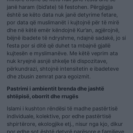
janë haram (bid’ate) të festohen. Përgjigjja
është se këto data nuk janë detyrime fetare,
por data që muslimanët i kujtojnë për të mirë
dhe në këtë emër këndojnë Kur’an, agjërojnë,
bëjnë ibadete të ndryshme, ndajnë sadakë, jo si
festa por si ditë që duhet ta mbajnë gjallë
kujtesën e myslimanëve. Me këtë veprim ata
nuk kryejnë asnjë shkelje të dispozitave,
përkundrazi, shtojnë intensitetin e ibadeteve
dhe zbusin zemrat para egoizmit.
Pastrimi i ambientit brenda dhe jashtë
shtëpisë, oborrit dhe rrugës
Islami i kushton rëndësi të madhe pastërtisë
individuale, kolektive, por edhe pastërtisë
shpirtërore, ekologjike etj., nisur nga kjo, dikur
por edhe sot është detyrë parësore e familjeve