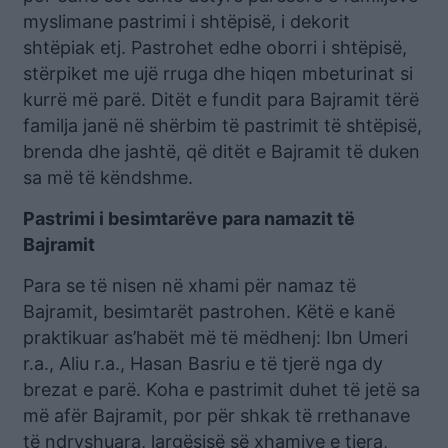
myslimane pastrimi i shtëpisë, i dekorit
shtëpiak etj. Pastrohet edhe oborri i shtëpisë,
stërpiket me ujë rruga dhe hiqen mbeturinat si
kurrë më parë. Ditët e fundit para Bajramit tërë
familja janë në shërbim të pastrimit të shtëpisë,
brenda dhe jashtë, që ditët e Bajramit të duken
sa më të këndshme.
Pastrimi i besimtarëve para namazit të
Bajramit
Para se të nisen në xhami për namaz të
Bajramit, besimtarët pastrohen. Këtë e kanë
praktikuar as’habët më të mëdhenj: Ibn Umeri
r.a., Aliu r.a., Hasan Basriu e të tjerë nga dy
brezat e parë. Koha e pastrimit duhet të jetë sa
më afër Bajramit, por për shkak të rrethanave
të ndryshuara, largësisë së xhamive e tjera,