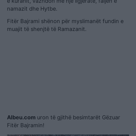
e kuranit, vazhdon me një ligjeratë, faljen e
namazit dhe Hytbe.
Fitër Bajrami shënon për myslimanët fundin e
muajit të shenjtë të Ramazanit.
Albeu.com
uron të gjithë besimtarët Gëzuar
Fitër Bajramin!