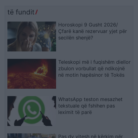
kundërshtojnë bashkimin
partisë!
me Lushnjën
të fundit
Horoskopi 9 Gusht 2026/
Çfarë kanë rezervuar yjet për
secilën shenjë?
Teleskopi më i fuqishëm diellor
zbulon vorbullat që ndikojnë
në motin hapësinor të Tokës
WhatsApp teston mesazhet
tekstuale që fshihen pas
leximit të parë
Pas dy vitesh në kërkim për