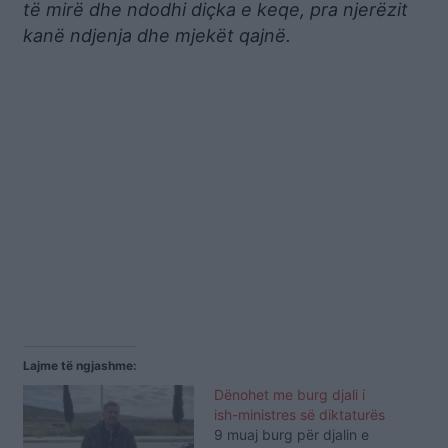
të mirë dhe ndodhi diçka e keqe, pra njerëzit
kanë ndjenja dhe mjekët qajnë.
Lajme të ngjashme:
Dënohet me burg djali i
ish-ministres së diktaturës
9 muaj burg për djalin e