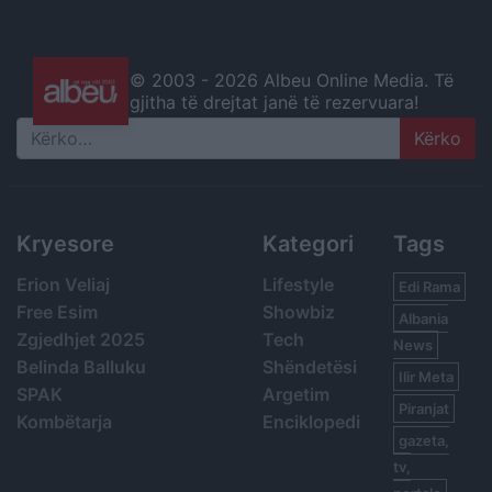
© 2003 -
2026 Albeu Online Media. Të
gjitha të drejtat janë të rezervuara!
Search
Kryesore
Kategori
Tags
Erion Veliaj
Lifestyle
Edi Rama
Free Esim
Showbiz
Albania
Zgjedhjet 2025
Tech
News
Belinda Balluku
Shëndetësi
Ilir Meta
SPAK
Argetim
Piranjat
Kombëtarja
Enciklopedi
gazeta,
tv,