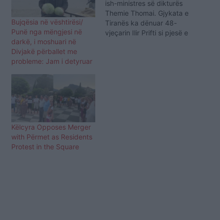
ish-ministres së dikturës
Themie Thomai. Gjykata e
Bujqësia në vështirësi/
Tiranës ka dënuar 48-
Punë nga mëngjesi në
vjeçarin Ilir Prifti si pjesë e
darkë, i moshuari në
grupit të ish-zyrtarëve të
Divjakë përballet me
Drejtorisë së Rrugëve,
probleme: Jam i detyruar
agjentve doganorë,
tregtarë të cilët
kontrabandonin makina
luksoze kryesisht "Range
Rover". Bëhet fjalë për
48-vjeçarin Ilir Prifti , i
vënë nën…
Këlcyra Opposes Merger
with Përmet as Residents
Protest in the Square