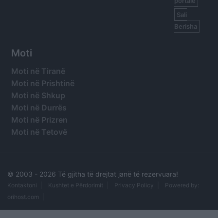
portale
Sali
Berisha
Moti
Moti në Tiranë
Moti në Prishtinë
Moti në Shkup
Moti në Durrës
Moti në Prizren
Moti në Tetovë
© 2003 -
2026 Të gjitha të drejtat janë të rezervuara!
Kontaktoni
Kushtet e Përdorimit
Privacy Policy
Powered by:
orihost.com