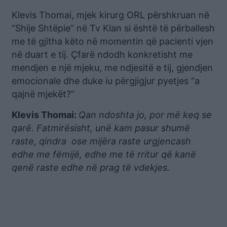
Klevis Thomai, mjek kirurg ORL përshkruan në
“Shije Shtëpie” në Tv Klan si është të përballesh
me të gjitha këto në momentin që pacienti vjen
në duart e tij. Çfarë ndodh konkretisht me
mendjen e një mjeku, me ndjesitë e tij, gjendjen
emocionale dhe duke iu përgjigjur pyetjes “a
qajnë mjekët?”
Klevis Thomai:
Qan ndoshta jo, por më keq se
qarë. Fatmirësisht, unë kam pasur shumë
raste, qindra ose mijëra raste urgjencash
edhe me fëmijë, edhe me të rritur që kanë
qenë raste edhe në prag të vdekjes.