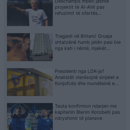
Deschamps mbeti jashtë
projektit të Al-Ahli pas
refuzimit të ofertës
multimilionëshe
Tragjedi në Britani/ Gruaja
shtatzënë humb jetën pasi bie
nga kati i nëntë, mjekët
shpëtojnë foshnjën
Presidenti nga LDK-ja?
Analistët vlerësojnë sinjalet e
Konjufcës dhe mundësinë e
marrëveshjes me LVV-në
Teuta konfirmon ndarjen me
kapitenin Blerim Kotobelli pas
ndryshimit të planeve