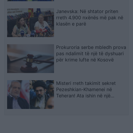
Janevska: Në shtator priten
rreth 4.900 nxënës më pak në
klasën e parë
Prokuroria serbe mbledh prova
pas ndalimit të një të dyshuari
për krime lufte në Kosovë
Misteri rreth takimit sekret
Pezeshkian-Khamenei në
Teheran! Ata ishin në një
makinë me xhama të errët,
duke e dëgjuar njëri-tjetrin, por
pa e parë