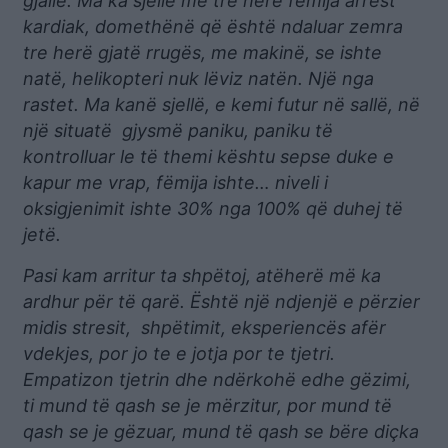
gjallë. Ma ka sjellë me tre herë fëmija arrest
kardiak, domethënë që është ndaluar zemra
tre herë gjatë rrugës, me makinë, se ishte
natë, helikopteri nuk lëviz natën. Një nga
rastet. Ma kanë sjellë, e kemi futur në sallë, në
një situatë gjysmë paniku, paniku të
kontrolluar le të themi kështu sepse duke e
kapur me vrap, fëmija ishte… niveli i
oksigjenimit ishte 30% nga 100% që duhej të
jetë.
Pasi kam arritur ta shpëtoj, atëherë më ka
ardhur për të qarë. Është një ndjenjë e përzier
midis stresit, shpëtimit, eksperiencës afër
vdekjes, por jo te e jotja por te tjetri.
Empatizon tjetrin dhe ndërkohë edhe gëzimi,
ti mund të qash se je mërzitur, por mund të
qash se je gëzuar, mund të qash se bëre diçka