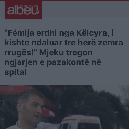
“Fëmija erdhi nga Këlcyra, i
kishte ndaluar tre herë zemra
rrugës!” Mjeku tregon
ngjarjen e pazakontë në
spital