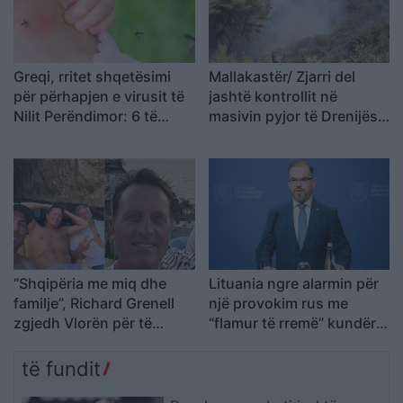
Greqi, rritet shqetësimi
Mallakastër/ Zjarri del
për përhapjen e virusit të
jashtë kontrollit në
Nilit Perëndimor: 6 të
masivin pyjor të Drenijës!
vdekur dhe 65 të
Pas Ngrëçanit, pritet
infektuar
ndërhyrja nga ajri (VIDEO)
“Shqipëria me miq dhe
Lituania ngre alarmin për
familje”, Richard Grenell
një provokim rus me
zgjedh Vlorën për të
“flamur të rremë” kundër
kaluar pushimet verore
NATO-s
të fundit