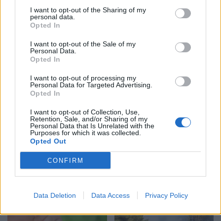
I want to opt-out of the Sharing of my
personal data.
Opted In
Republikanët kërkojnë
Tragjedi në Britani/ Gruaja
I want to opt-out of the Sale of my
ndjekje penale për
shtatzënë humb jetën
Personal Data.
Anthony Faucin pas
pasi bie nga kati i nëntë,
Opted In
heshtjes së tij para
mjekët shpëtojnë
I want to opt-out of processing my
Senatit
foshnjën
Personal Data for Targeted Advertising.
Opted In
I want to opt-out of Collection, Use,
Retention, Sale, and/or Sharing of my
Personal Data that Is Unrelated with the
Purposes for which it was collected.
Opted Out
Misteri rreth takimit sekret
Reforma Territoriale, PD
Pezeshkian-Khamenei në
udhëzon degët të krijojnë
CONFIRM
Teheran! Ata ishin në një
front të përbashkët
makinë me xhama të errët,
kundër draftit të
duke e dëgjuar njëri-
mazhorancës
Data Deletion
Data Access
Privacy Policy
tjetrin, por pa e parë