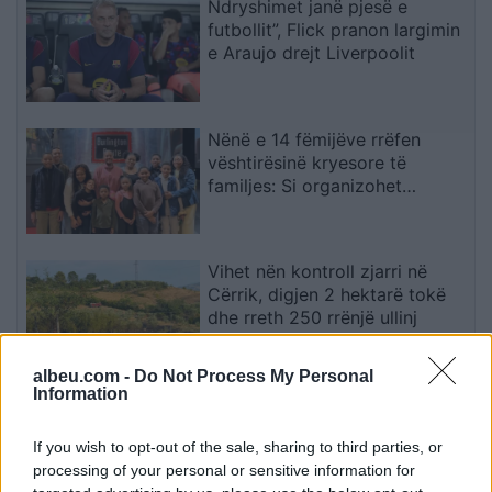
Ndryshimet janë pjesë e
futbollit”, Flick pranon largimin
e Araujo drejt Liverpoolit
Nënë e 14 fëmijëve rrëfen
vështirësinë kryesore të
familjes: Si organizohet
transporti
Vihet nën kontroll zjarri në
Cërrik, digjen 2 hektarë tokë
dhe rreth 250 rrënjë ullinj
albeu.com -
Do Not Process My Personal
Information
Përfundon protesta e 71-të
qytetare, mesazhi i qartë për
If you wish to opt-out of the sale, sharing to third parties, or
qeverinë: “Nesër më shumë”,
processing of your personal or sensitive information for
kërkohet largimi i Ramës