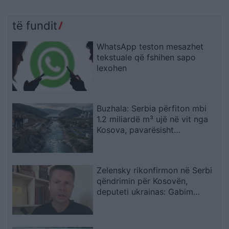
të fundit
WhatsApp teston mesazhet
tekstuale që fshihen sapo
lexohen
Buzhala: Serbia përfiton mbi
1.2 miliardë m³ ujë në vit nga
Kosova, pavarësisht
kërcënimeve për Ibërin
Zelensky rikonfirmon në Serbi
qëndrimin për Kosovën,
deputeti ukrainas: Gabim
diplomatik, Ukraina duhet ta
njohë