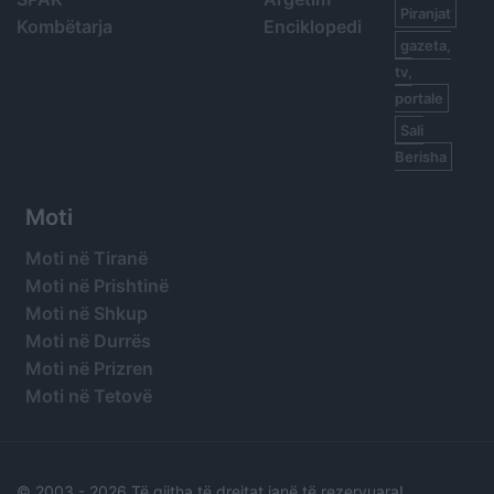
Piranjat
Kombëtarja
Enciklopedi
gazeta,
tv,
portale
Sali
Berisha
Moti
Moti në Tiranë
Moti në Prishtinë
Moti në Shkup
Moti në Durrës
Moti në Prizren
Moti në Tetovë
© 2003 -
2026 Të gjitha të drejtat janë të rezervuara!