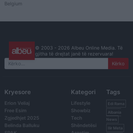
Belgium
© 2003 -
2026 Albeu Online Media. Të
gjitha të drejtat janë të rezervuara!
Search
Kryesore
Kategori
Tags
Erion Veliaj
Lifestyle
Edi Rama
Free Esim
Showbiz
Albania
Zgjedhjet 2025
Tech
News
Belinda Balluku
Shëndetësi
Ilir Meta
SPAK
Argetim