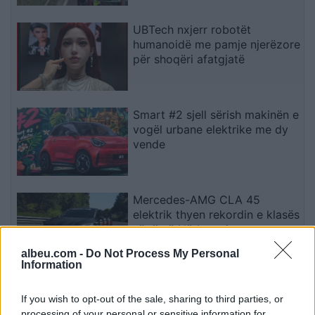
UBTech nxjerr robotët
humanoidë me pamje njerëzore
për shoqëri afatgjatë
Smart #2 sjell sërish makinën e
vogël urbane elektrike me dy
vende
Mercedes-AMG CLA 45
elektrik thyen rekordin e klasës
së tij në Nürburgring
albeu.com -
Do Not Process My Personal
Information
Teleskopi më i fuqishëm diellor
zbulon vorbullat që ndikojnë
If you wish to opt-out of the sale, sharing to third parties, or
në motin hapësinor dhe Tokë
processing of your personal or sensitive information for