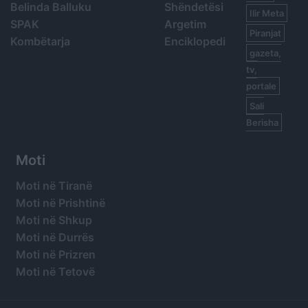
Belinda Balluku
Shëndetësi
Ilir Meta
SPAK
Argetim
Piranjat
Kombëtarja
Enciklopedi
gazeta,
tv,
portale
Sali
Berisha
Moti
Moti në Tiranë
Moti në Prishtinë
Moti në Shkup
Moti në Durrës
Moti në Prizren
Moti në Tetovë