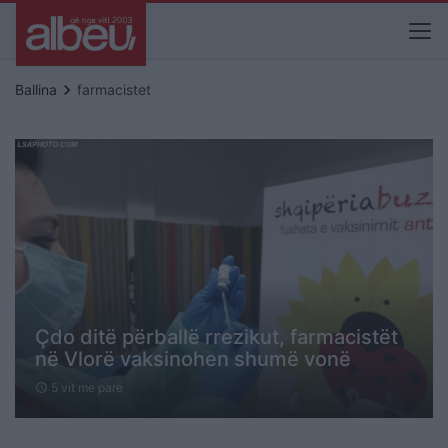
keyboard_arrow_right
Ballina
farmacistet
Çdo ditë përballë rrezikut, farmacistët
në Vlorë vaksinohen shumë vonë
5 vit me parë
schedule