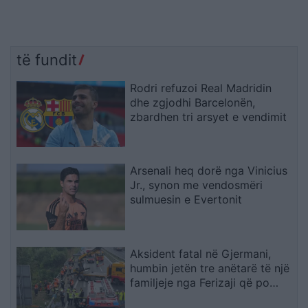
të fundit
Rodri refuzoi Real Madridin
dhe zgjodhi Barcelonën,
zbardhen tri arsyet e vendimit
Arsenali heq dorë nga Vinicius
Jr., synon me vendosmëri
sulmuesin e Evertonit
Aksident fatal në Gjermani,
humbin jetën tre anëtarë të një
familjeje nga Ferizaji që po
ktheheshin nga Kosova