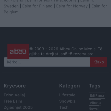
for Poland
|
Esim for North Macedonia
|
Esim for
Sweden
|
Esim for Finland
|
Esim for Norway
|
Esim for
Belgium
© 2003 -
2026 Albeu Online Media. Të
gjitha të drejtat janë të rezervuara!
Search
Kryesore
Kategori
Tags
Erion Veliaj
Lifestyle
Edi Rama
Free Esim
Showbiz
Albania
Zgjedhjet 2025
Tech
News